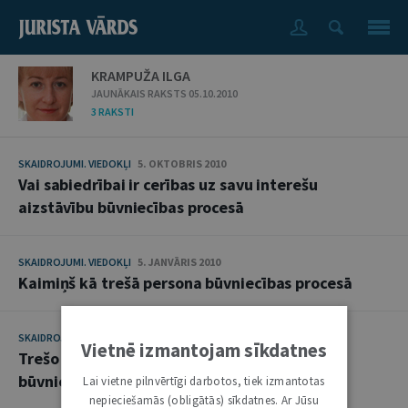
KRAMPUŽA ILGA
JAUNĀKAIS RAKSTS 05.10.2010
3 RAKSTI
SKAIDROJUMI. VIEDOKĻI
5. OKTOBRIS 2010
Vai sabiedrībai ir cerības uz savu interešu
aizstāvību būvniecības procesā
SKAIDROJUMI. VIEDOKĻI
5. JANVĀRIS 2010
Kaimiņš kā trešā persona būvniecības procesā
SKAIDROJUMI. VIEDOKĻI
7. OKTOBRIS 2008
Vietnē izmantojam sīkdatnes
Trešo personu tiesisko interešu aizstāvība
būvniecības procesā
Lai vietne pilnvērtīgi darbotos, tiek izmantotas
nepieciešamās (obligātās) sīkdatnes. Ar Jūsu