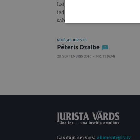
Lai sabiedrība uzticētos valstij, v
iedzīvotāji, ka tās darbojas sabiedr
sabiedrības uzmanības centrā. Neri
NEDĒĻAS JURISTS
Pēteris Dzalbe
7
28. SEPTEMBRIS 2010 • NR. 39 (634)
Lasītāju serviss
:
abonenti@lv.lv