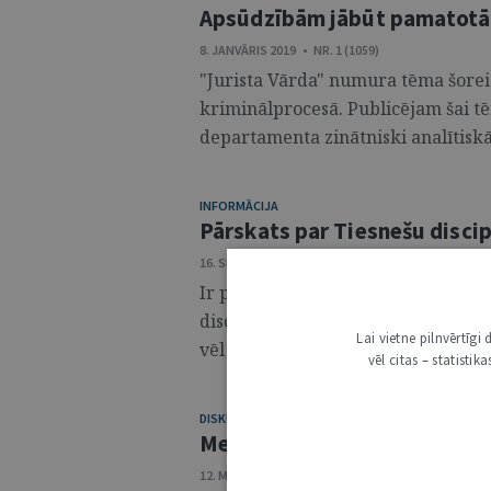
Apsūdzībām jābūt pamatotā
8. JANVĀRIS 2019 • NR. 1 (1059)
"Jurista Vārda" numura tēma šorei
kriminālprocesā. Publicējam šai tē
departamenta zinātniski analītisk
INFORMĀCIJA
Pārskats par Tiesnešu discip
16. SEPTEMBRIS 2014 • NR. 36 (838)
Ir pagājuši četri gadi, kopš Tiesneš
disciplinārkolēģijas locekļi. Savukā
Lai vietne pilnvērtīg
vēl Augstākās tiesas priekšsēdētāja 
vēl citas – statisti
DISKUSIJA
Meklējot risinājumus tiesu 
12. MARTS 2013 • NR. 10 (761)