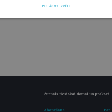
isām valsts varām ar savu darbību jāpārliecina
PIELĀGOT IZVĒLI
ības interesēs. Šobrīd tiesu sistēma ir
mstošais ...
Žurnāls tiesiskai domai un praksei
Abonēšana
Par 