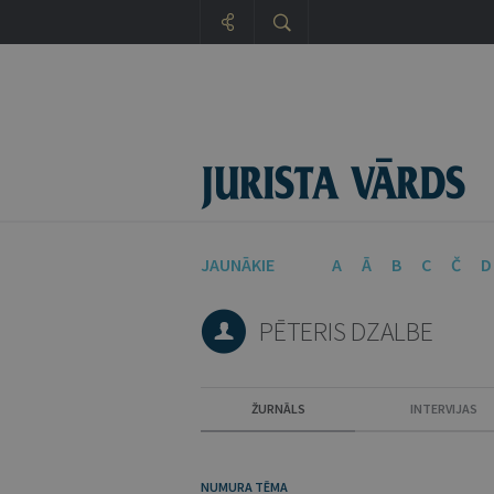
JAUNĀKIE
A
Ā
B
C
Č
D
PĒTERIS DZALBE
ŽURNĀLS
INTERVIJAS
NUMURA TĒMA