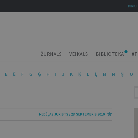
PIRKT
ŽURNĀLS
VEIKALS
BIBLIOTĒKA
#T
E
Ē
F
G
Ģ
H
I
J
K
Ķ
L
Ļ
M
N
Ņ
O
NEDĒĻAS JURISTS / 28. SEPTEMBRIS 2010