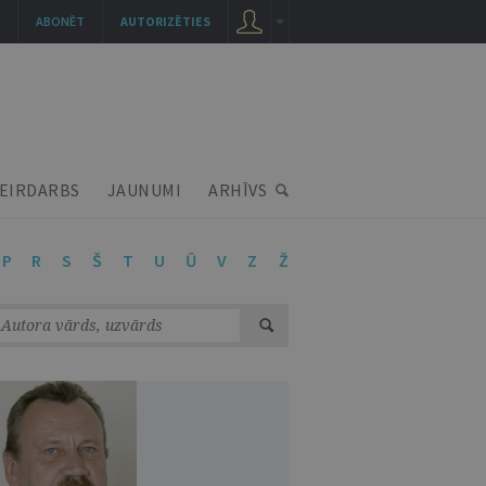
ABONĒT
AUTORIZĒTIES
EIRDARBS
JAUNUMI
ARHĪVS
P
R
S
Š
T
U
Ū
V
Z
Ž