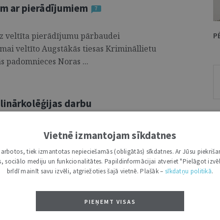
m ar pierādījumiem
7
z veltīta pierādījumu pārbaudei
P
mai veltīto Augstākās tiesas Krimināllietu
ās padomnieces Noras ...
linārkolēģijas darbu
u konferencē tika ievēlēti tiesneši –
Vietnē izmantojam sīkdatnes
rt disciplinārkolēģijas priekšsēdētājs – tolaik
i darbotos, tiek izmantotas nepieciešamās (obligātās) sīkdatnes. Ar Jūsu piekriša
...
kas, sociālo mediju un funkcionalitātes. Papildinformācijai atveriet "Pielāgot izvēl
brīdī mainīt savu izvēli, atgriežoties šajā vietnē. Plašāk –
sīkdatņu politikā
.
sistēmas pilnveidošanai
54
PIEŅEMT VISAS