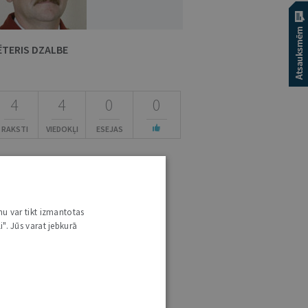
ĒTERIS DZALBE
4
4
0
0
RAKSTI
VIEDOKĻI
ESEJAS
nu var tikt izmantotas
i". Jūs varat jebkurā