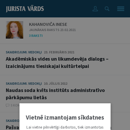
KAHANOVIČA INESE
JAUNĀKAIS RAKSTS 23.02.2021
3 RAKSTI
SKAIDROJUMI. VIEDOKĻI
23. FEBRUĀRIS 2021
Akadēmiskās vides un likumdevēja dialogs –
izaicinājums tiesiskajai kultūrtelpai
SKAIDROJUMI. VIEDOKĻI
10. JŪLIJS 2012
Naudas soda kvīts institūts administratīvo
pārkāpumu lietās
5 KOMENTĀRI
Vietnē izmantojam sīkdatnes
SKAIDROJUMI. VIEDOKĻI
13. DECEMBRIS 2011
Pašvaldību vieta administratīvo sodu sistēmā
Lai vietne pilnvērtīgi darbotos, tiek izmantotas