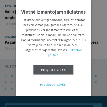
APTAUJA
10. NOVEMBRIS 2020
Vietnē izmantojam sīkdatnes
Vai ir jāievēro tiesību normas, kurām persona
nepiekrīt
Lai vietne pilnvērtīgi darbotos, tiek izmantotas
25 KOMENTĀRI
nepieciešamās (obligātās) sīkdatnes. Ar Jūsu
piekrišanu var tikt izmantotas vēl citas –
statistikas, sociālo mediju un funkcionalitātes.
SKAIDROJUMI. VIEDOKĻI
31. JANVĀRIS 2012
Papildinformācijai atveriet "Pielāgot izvēli". Jūs
Pagaidu noregulējums Satversmes tiesas procesā
varat jebkurā brīdī mainīt savu izvēli,
3 KOMENTĀRI
atgriežoties šajā vietnē. Plašāk –
sīkdatņu
politikā
.
AUTORU KATALOGS
PIEŅEMT VISAS
A
Ā
B
C
Č
D
E
Ē
F
G
Ģ
H
I
J
K
Ķ
L
Ļ
M
N
Ņ
O
P
R
S
Š
T
U
Ū
V
PIELĀGOT IZVĒLI
Z
Ž