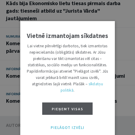
Kāds bija Ekonomisko lietu tiesas pirmais darba
gads: tiesneši atbild uz "Jurista Vārda"
jautājumiem
Vietnē izmantojam sīkdatnes
NUMURA TĒMA
22. JŪLIJS 2014
Komerctiesību aktualitātes: korporatīvās
Lai vietne pilnvērtīgi darbotos, tiek izmantotas
pārvaldības jautājumi
nepieciešamās (obligātās) sīkdatnes. Ar Jūsu
piekrišanu var tikt izmantotas vēl citas –
statistikas, sociālo mediju un funkcionalitātes.
INFORMĀCIJA
11. JŪNIJS 2013
Papildinformācijai atveriet "Pielāgot izvēli". Jūs
Komerctiesību konferences atziņas un secinājumi
varat jebkurā brīdī mainīt savu izvēli,
atgriežoties šajā vietnē. Plašāk –
sīkdatņu
politikā
.
INFORMĀCIJA
2. OKTOBRIS 2012
Komerclikuma desmitgadē apkopotās atziņas
PIEŅEMT VISAS
AUTORU KATALOGS
PIELĀGOT IZVĒLI