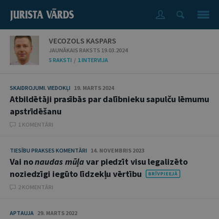
VECOZOLS KASPARS
JAUNĀKAIS RAKSTS 19.03.2024
5 RAKSTI
/
1 INTERVIJA
SKAIDROJUMI. VIEDOKĻI
19. MARTS 2024
Atbildētāji prasībās par dalībnieku sapulču lēmumu
apstrīdēšanu
1 KOMENTĀRI
TIESĪBU PRAKSES KOMENTĀRI
14. NOVEMBRIS 2023
Vai no
naudas mūļa
var piedzīt visu legalizēto
noziedzīgi iegūto līdzekļu vērtību
2 KOMENTĀRI
APTAUJA
29. MARTS 2022