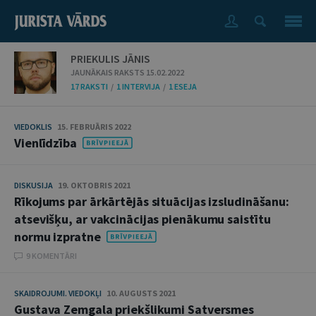
PRIEKULIS JĀNIS
JAUNĀKAIS RAKSTS 15.02.2022
17 RAKSTI
/
1 INTERVIJA
/
1 ESEJA
VIEDOKLIS
15. FEBRUĀRIS 2022
Vienlīdzība
DISKUSIJA
19. OKTOBRIS 2021
Rīkojums par ārkārtējās situācijas izsludināšanu:
atsevišķu, ar vakcinācijas pienākumu saistītu
normu izpratne
9 KOMENTĀRI
SKAIDROJUMI. VIEDOKĻI
10. AUGUSTS 2021
Gustava Zemgala priekšlikumi Satversmes