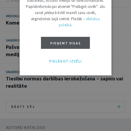
statistikas, sociālo mediju un funkcionalitātes.
25 KOMENTĀRI
Papildinformācijai atveriet "Pielāgot izvēli". Jūs
varat jebkurā brīdī mainīt savu izvēli,
VIEDOKLIS
29. JANVĀRIS 2019
atgriežoties šajā vietnē. Plašāk –
sīkdatņu
Komentārs par Lauksaimnieku pensijas lietu
politikā
.
SKAIDROJUMI. VIEDOKĻI
9. OKTOBRIS 2018
PIEŅEMT VISAS
Pašvaldību izdevumi starp labu pārvaldību un
mediju darbu
PIELĀGOT IZVĒLI
SKAIDROJUMI. VIEDOKĻI
18. APRĪLIS 2017
Tiesību normas darbības ierobežošana – sapnis vai
realitāte
RĀDĪT VĒL
AUTORU KATALOGS