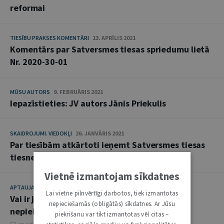
reformai
TIESĪBU PRAKSES KOMENTĀRI
13. APRĪLIS 2021
Komentārs par Satversmes tiesas spriedumu lietā
Nr. 2020-30-01
MŪSU AUTORS
9. FEBRUĀRIS 2021
Iepazīstieties: JV autors Jānis Priekulis
SKAIDROJUMI. VIEDOKĻI
26. JANVĀRIS 2021
Par tiesībām atkārtoti ieņemt Satversmes tiesas
tiesneša amatu
Vietnē izmantojam sīkdatnes
APTAUJA
10. NOVEMBRIS 2020
Lai vietne pilnvērtīgi darbotos, tiek izmantotas
Vai ir jāievēro tiesību normas, kurām persona
nepieciešamās (obligātās) sīkdatnes. Ar Jūsu
nepiekrīt
piekrišanu var tikt izmantotas vēl citas –