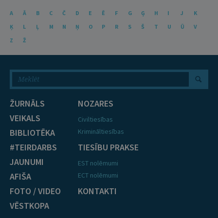
A
Ā
B
C
Č
D
E
Ē
F
G
Ģ
H
I
J
K
Ķ
L
Ļ
M
N
Ņ
O
P
R
S
Š
T
U
Ū
V
Z
Ž
ŽURNĀLS
NOZARES
VEIKALS
Civiltiesības
BIBLIOTĒKA
Krimināltiesības
#TEIRDARBS
TIESĪBU PRAKSE
JAUNUMI
EST nolēmumi
AFIŠA
ECT nolēmumi
FOTO / VIDEO
KONTAKTI
VĒSTKOPA