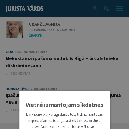
GRANŽĒ AGNIJA
JAUNĀKAIS RAKSTS 28.03.2017
2 RAKSTI
VIEDOKLIS
28. MARTS 2017
Nekustamā īpašuma nodoklis Rīgā – ārvalstnieku
diskriminēšana
3 KOMENTĀRI
NUMURA TĒMA
2. AUGUSTS 2016
Īpašuma maiņa piespiedu atsavināšanas gadījumā
“Rail Baltica” ietvaros
Vietnē izmantojam sīkdatnes
1 KOMENTĀRI
Lai vietne pilnvērtīgi darbotos, tiek izmantotas
nepieciešamās (obligātās) sīkdatnes. Ar Jūsu
piekrišanu var tikt izmantotas vēl citas –