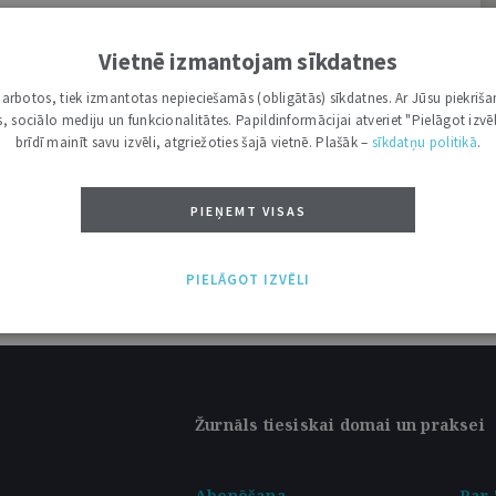
rocesa pilnveidošana
Vietnē izmantojam sīkdatnes
pilnveidošana arvien ir aktuāla diskusiju
I
i darbotos, tiek izmantotas nepieciešamās (obligātās) sīkdatnes. Ar Jūsu piekriša
tā Tiesiskās vides pilnveides komisija analizēja
kas, sociālo mediju un funkcionalitātes. Papildinformācijai atveriet "Pielāgot izvēl
šanas ...
brīdī mainīt savu izvēli, atgriežoties šajā vietnē. Plašāk –
sīkdatņu politikā
.
PIEŅEMT VISAS
PIELĀGOT IZVĒLI
Žurnāls tiesiskai domai un praksei
Abonēšana
Par 