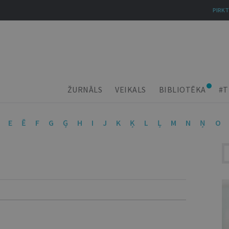
PIRKT
ŽURNĀLS
VEIKALS
BIBLIOTĒKA
#T
E
Ē
F
G
Ģ
H
I
J
K
Ķ
L
Ļ
M
N
Ņ
O