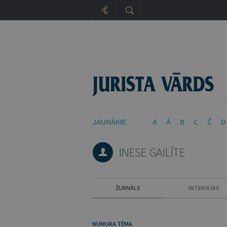
JAUNĀKIE
A
Ā
B
C
Č
D
INESE GAILĪTE
ŽURNĀLS
INTERVIJAS
NUMURA TĒMA