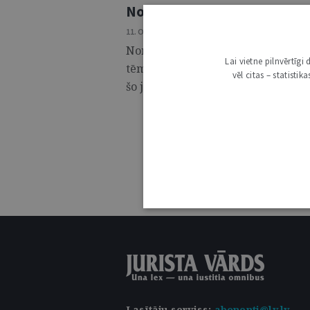
Normatīvo aktu jaunrades p
11. OKTOBRIS 2016 • NR. 41 (944)
Normatīvo aktu jaunrades procesa 
Lai vietne pilnvērtīg
tēma. Arī Valsts prezidenta izveido
vēl citas – statisti
šo jautājumu seminārā par likumdo
Lasītāju serviss
:
abonenti@lv.lv