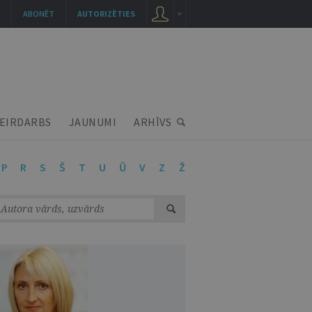
ABONĒT
AUTORIZĒTIES
EIRDARBS
JAUNUMI
ARHĪVS
P
R
S
Š
T
U
Ū
V
Z
Ž