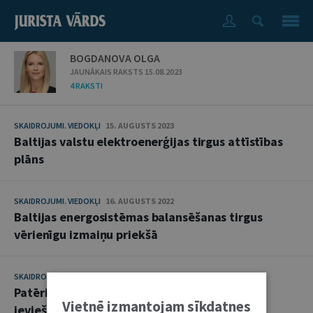
BOGDANOVA OLGA
JAUNĀKAIS RAKSTS 15.08.2023
4 RAKSTI
SKAIDROJUMI. VIEDOKĻI
15. AUGUSTS 2023
Baltijas valstu elektroenerģijas tirgus attīstības
plāns
SKAIDROJUMI. VIEDOKĻI
16. AUGUSTS 2022
Baltijas energosistēmas balansēšanas tirgus
vērienīgu izmaiņu priekšā
SKAIDROJUMI. VIEDOKĻI
11. AUGUSTS 2020
Patēriņa reakcijas neatkarīgas agregācijas
Vietnē izmantojam sīkdatnes
ieviešana Latvijā