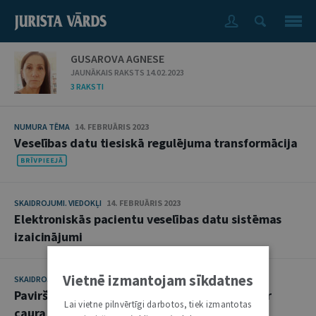
GUSAROVA AGNESE
JAUNĀKAIS RAKSTS 14.02.2023
3 RAKSTI
NUMURA TĒMA
14. FEBRUĀRIS 2023
Veselības datu tiesiskā regulējuma transformācija
SKAIDROJUMI. VIEDOKĻI
14. FEBRUĀRIS 2023
Elektroniskās pacientu veselības datu sistēmas
izaicinājumi
Vietnē izmantojam sīkdatnes
SKAIDROJUMI. VIEDOKĻI
21. NOVEMBRIS 2017
Paviršība, efektīva nodokļu politika vai tomēr
Lai vietne pilnvērtīgi darbotos, tiek izmantotas
caura glābšanas veste slīkstošajai nozarei