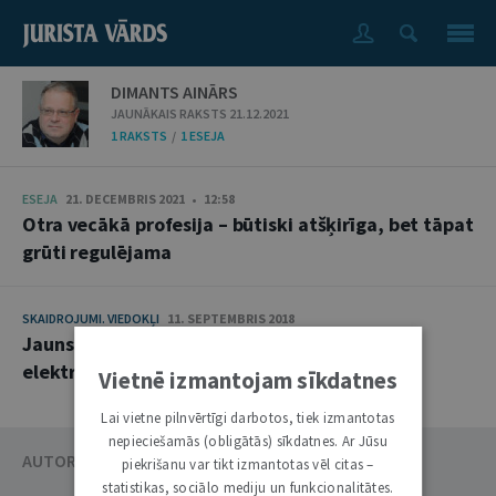
DIMANTS AINĀRS
JAUNĀKAIS RAKSTS 21.12.2021
1 RAKSTS
/
1 ESEJA
ESEJA
21. DECEMBRIS 2021 • 12:58
Otra vecākā profesija – būtiski atšķirīga, bet tāpat
grūti regulējama
SKAIDROJUMI. VIEDOKĻI
11. SEPTEMBRIS 2018
Jauns regulējums Latvijas sabiedriskajiem
elektroniskajiem plašsaziņas medijiem
Vietnē izmantojam sīkdatnes
Lai vietne pilnvērtīgi darbotos, tiek izmantotas
nepieciešamās (obligātās) sīkdatnes. Ar Jūsu
AUTORU KATALOGS
piekrišanu var tikt izmantotas vēl citas –
statistikas, sociālo mediju un funkcionalitātes.