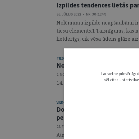
Izpildes tendences lietās pa
26. JŪLIJS 2022 • NR. 30 (1244)
Nolēmumu izpilde neapšaubāmi ir s
tiesu elements.1 Taisnīgums, kas no
lietderīgs, cik vēsa ūdens glāze aiz .
TIESĪBU POLITIKA
Nosaka notāru un tiesu izpil
Lai vietne pilnvērtīg
2. NOVEMBRIS 2021 • NR. 44 (1206)
vēl citas – statisti
14. oktobrī Saeima trešajā, galīgajā,
VIEDOKLIS
Domstarpības par sprieduma
personas maksātnespējas pr
25. FEBRUĀRIS 2020 • NR. 8 (1118)
Atsaucoties uz Latvijas Kredītņēmē