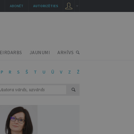
ABONĒT
AUTORIZĒTIES
EIRDARBS
JAUNUMI
ARHĪVS
P
R
S
Š
T
U
Ū
V
Z
Ž