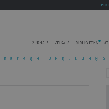
PIRKT
ŽURNĀLS
VEIKALS
BIBLIOTĒKA
#T
E
Ē
F
G
Ģ
H
I
J
K
Ķ
L
Ļ
M
N
Ņ
O