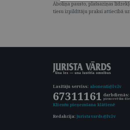
Āboliņa pausto, plašsaziņas līdzekļ
tiesu izpildītāju praksi attiecībā uz 
Lasītāju serviss
:
abonenti@lv.lv
67311161
darbdienās: 
pirmssvētku die
Klientu pieņemšana klātienē
Redakcija:
juristavards@lv.lv