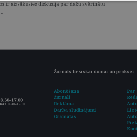
os ir aizsākusies diskusija par dažu zvērinātu
...
Žurnāls tiesiskai domai un praksei
Abonēšana
Par 
Žurnāli
Reda
8.30–17.00
Reklāma
Aut
nās: 8.30–15.00
Darba sludinājumi
Liet
Grāmatas
Auto
Pie
Kont