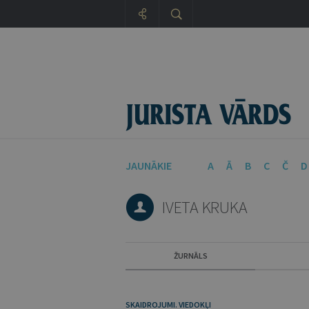
JAUNĀKIE
A
Ā
B
C
Č
D
IVETA KRUKA
ŽURNĀLS
SKAIDROJUMI. VIEDOKĻI