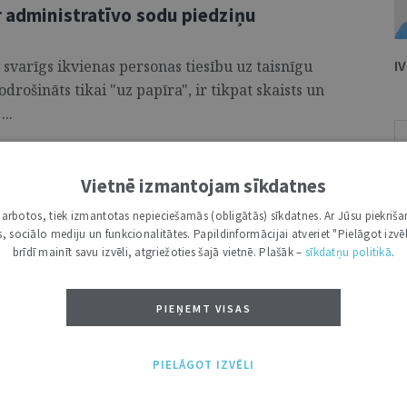
r administratīvo sodu piedziņu
varīgs ikvienas personas tiesību uz taisnīgu
I
drošināts tikai "uz papīra", ir tikpat skaists un
..
Vietnē izmantojam sīkdatnes
dītāju biroja juridisko statusu
i darbotos, tiek izmantotas nepieciešamās (obligātās) sīkdatnes. Ar Jūsu piekriša
kas, sociālo mediju un funkcionalitātes. Papildinformācijai atveriet "Pielāgot izvēl
 lasījumā atbalstīja Tieslietu ...
brīdī mainīt savu izvēli, atgriežoties šajā vietnē. Plašāk –
sīkdatņu politikā
.
PIEŅEMT VISAS
 izpildes izdevumiem fiziskās
ocesa kontekstā
PIELĀGOT IZVĒLI
ju asociācijas valdes priekšsēdētāja Jāņa