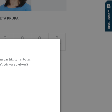
VETA KRUKA
3
0
0
0
RAKSTI
VIEDOKĻI
ESEJAS
nu var tikt izmantotas
i". Jūs varat jebkurā