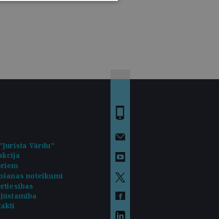
"Jurista Vārdu"
kcija
oriem
ošanas noteikumi
rtiesības
kļūstamība
akti