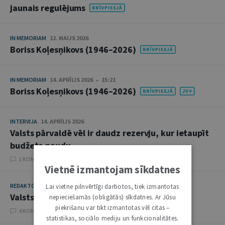
jaunais regulējums
IN MEMORIAM
12. MAIJS 2026
Boriss Koļesņikovs (1946–2026)
IN MEMORIAM
14. APRĪLIS 2026 • 15:21
Boriss Koļesņikovs (1946–2026)
INTERVIJA
14. APRĪLIS 2026
Valsts pārvaldē vēl ir daudz rezervju, kur ietaupīt
budžeta naudu
1 KOMENTĀRI
Vietnē izmantojam sīkdatnes
REDAKTORA SLEJA
10. MARTS 2026
Lai vietne pilnvērtīgi darbotos, tiek izmantotas
Valsts un tiesu ilgtspēja
nepieciešamās (obligātās) sīkdatnes. Ar Jūsu
piekrišanu var tikt izmantotas vēl citas –
4 KOMENTĀRI
statistikas, sociālo mediju un funkcionalitātes.