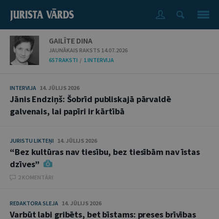
GAILĪTE DINA
JAUNĀKAIS RAKSTS 14.07.2026
657 RAKSTI
/
1 INTERVIJA
INTERVIJA
14. JŪLIJS 2026
Jānis Endziņš: Šobrīd publiskajā pārvaldē
galvenais, lai papīri ir kārtībā
JURISTU LIKTEŅI
14. JŪLIJS 2026
“Bez kultūras nav tiesību, bez tiesībām nav īstas
dzīves”
2 KOMENTĀRI
REDAKTORA SLEJA
14. JŪLIJS 2026
Varbūt labi gribēts, bet bīstams: preses brīvības