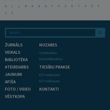
Ķ
L
Ļ
M
N
Ņ
O
P
R
S
Š
T
U
Ū
V
Z
Ž
ŽURNĀLS
NOZARES
VEIKALS
Civiltiesības
BIBLIOTĒKA
Krimināltiesības
#TEIRDARBS
TIESĪBU PRAKSE
JAUNUMI
EST nolēmumi
AFIŠA
ECT nolēmumi
FOTO / VIDEO
KONTAKTI
VĒSTKOPA