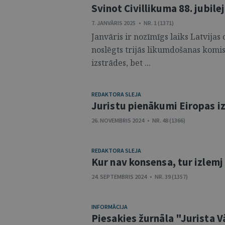
Svinot Civillikuma 88. jubile
7. JANVĀRIS 2025 • NR. 1 (1371)
Janvāris ir nozīmīgs laiks Latvijas 
noslēgts trijās likumdošanas komis
izstrādes, bet ...
REDAKTORA SLEJA
Juristu pienākumi Eiropas i
26. NOVEMBRIS 2024 • NR. 48 (1366)
REDAKTORA SLEJA
Kur nav konsensa, tur izlem
24. SEPTEMBRIS 2024 • NR. 39 (1357)
INFORMĀCIJA
Piesakies žurnāla "Jurista 