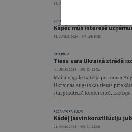
18. JŪNIJS 2024 • NR. 25/26 (1343/1344)
REDAKTORA SLEJA
Kāpēc mūs interesē uzņēm
11. JŪNIJS 2024 • NR. 24 (1342)
INTERVIJA
Tiesu vara Ukrainā strādā i
4. JŪNIJS 2024 • NR. 23 (1341)
Maija nogalē Latvijā pēc mūsu Aug
Ukrainas Augstākās tiesas priekšsē
starptautiskā konferencē, kas bija ve
REDAKTORA SLEJA
Kādēļ jāsvin konstitūciju jub
21. MAIJS 2024 • NR. 21 (1339)