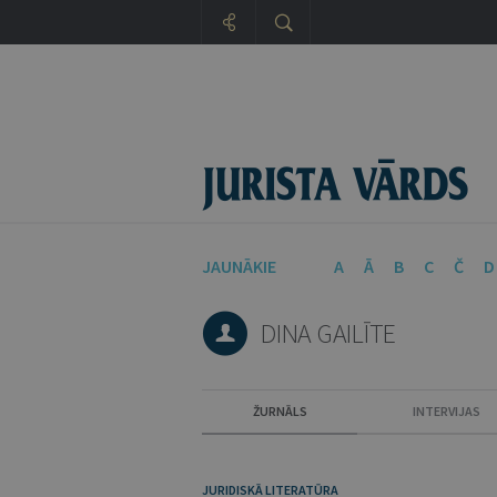
JAUNĀKIE
A
Ā
B
C
Č
D
DINA GAILĪTE
ŽURNĀLS
INTERVIJAS
JURIDISKĀ LITERATŪRA