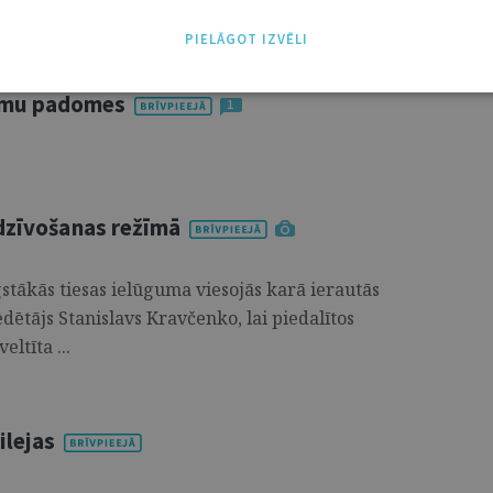
PIELĀGOT IZVĒLI
umu padomes
1
zdzīvošanas režīmā
stākās tiesas ielūguma viesojās karā ierautās
dētājs Stanislavs Kravčenko, lai piedalītos
ltīta ...
ilejas