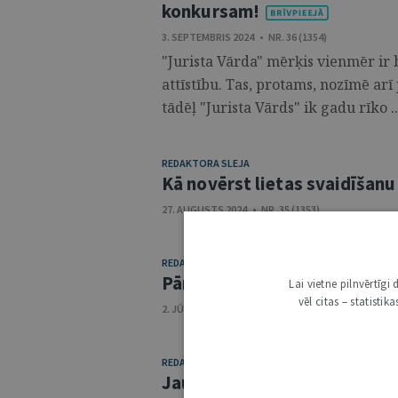
konkursam!
3. SEPTEMBRIS 2024 • NR. 36 (1354)
"Jurista Vārda" mērķis vienmēr ir bi
attīstību. Tas, protams, nozīmē ar
tādēļ "Jurista Vārds" ik gadu rīko ..
REDAKTORA SLEJA
Kā novērst lietas svaidīšan
27. AUGUSTS 2024 • NR. 35 (1353)
REDAKTORA SLEJA
Pārbaudījumi, kam nevar sa
Lai vietne pilnvērtīg
vēl citas – statisti
2. JŪLIJS 2024 • NR. 27 (1345)
REDAKTORA SLEJA
Jaunas tēmas "Jurista Vārd