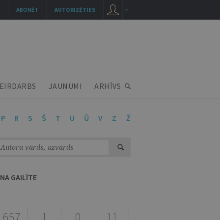
ABONĒT
AUTORIZĒTIES
EIRDARBS
JAUNUMI
ARHĪVS
P
R
S
Š
T
U
Ū
V
Z
Ž
INA GAILĪTE
657
1
0
11