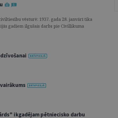
ju
1
civiltiesību vēsturē: 1937. gada 28. janvārī tika
ijās gadiem ilgušais darbs pie Civillikuma
zdzīvošanai
j vairākums
Vārds" ikgadējam pētniecisko darbu