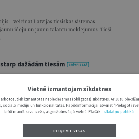
jis – veicināt Latvijas tiesiskās sistēmas
ī jaunu ideju un jaunu talantu meklējumus. Tieši
.
u starp dažādām tiesām
Vietnē izmantojam sīkdatnes
gatavoties
i darbotos, tiek izmantotas nepieciešamās (obligātās) sīkdatnes. Ar Jūsu piekriša
kas, sociālo mediju un funkcionalitātes. Papildinformācijai atveriet "Pielāgot izvēl
brīdī mainīt savu izvēli, atgriežoties šajā vietnē. Plašāk –
sīkdatņu politikā
.
PIEŅEMT VISAS
ā"