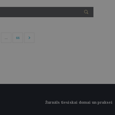
...
66
Žurnāls tiesiskai domai un praksei