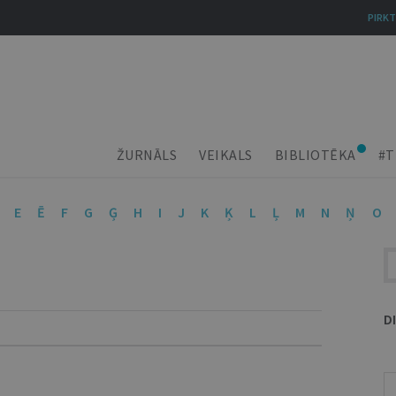
PIRKT
ŽURNĀLS
VEIKALS
BIBLIOTĒKA
#T
E
Ē
F
G
Ģ
H
I
J
K
Ķ
L
Ļ
M
N
Ņ
O
D