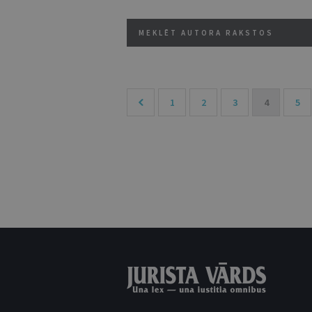
MEKLĒT AUTORA RAKSTOS
1
2
3
4
5