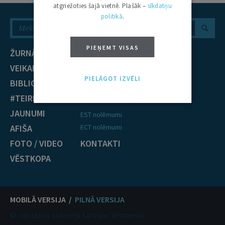
atgriežoties šajā vietnē. Plašāk –
sīkdatņu
politikā
.
PIEŅEMT VISAS
ŽURNĀLS
NOZARES
VEIKALS
Civiltiesības
PIELĀGOT IZVĒLI
BIBLIOTĒKA
Krimināltiesības
#TEIRDARBS
TIESĪBU PRAKSE
JAUNUMI
EST nolēmumi
AFIŠA
ECT nolēmumi
FOTO / VIDEO
KONTAKTI
VĒSTKOPA
MOBILĀ VERSIJA /
PILNĀ VERSIJA
© Oficiālais izdevējs Latvijas Vēstnesis