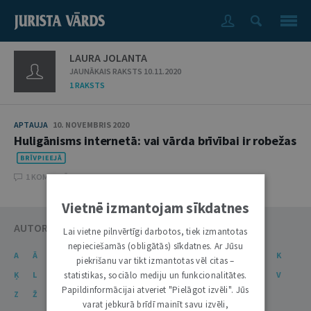
LAURA JOLANTA
JAUNĀKAIS RAKSTS 10.11.2020
1 RAKSTS
APTAUJA
10. NOVEMBRIS 2020
Huligānisms internetā: vai vārda brīvībai ir robežas
1 KOMENTĀRI
Vietnē izmantojam sīkdatnes
AUTORU KATALOGS
Lai vietne pilnvērtīgi darbotos, tiek izmantotas
nepieciešamās (obligātās) sīkdatnes. Ar Jūsu
A
Ā
B
C
Č
D
E
Ē
F
G
Ģ
H
I
J
K
piekrišanu var tikt izmantotas vēl citas –
statistikas, sociālo mediju un funkcionalitātes.
Ķ
L
Ļ
M
N
Ņ
O
P
R
S
Š
T
U
Ū
V
Papildinformācijai atveriet "Pielāgot izvēli". Jūs
Z
Ž
varat jebkurā brīdī mainīt savu izvēli,