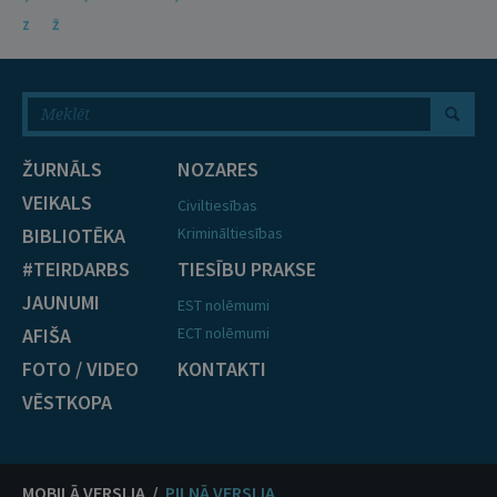
Z
Ž
ŽURNĀLS
NOZARES
VEIKALS
Civiltiesības
BIBLIOTĒKA
Krimināltiesības
#TEIRDARBS
TIESĪBU PRAKSE
JAUNUMI
EST nolēmumi
AFIŠA
ECT nolēmumi
FOTO / VIDEO
KONTAKTI
VĒSTKOPA
MOBILĀ VERSIJA /
PILNĀ VERSIJA