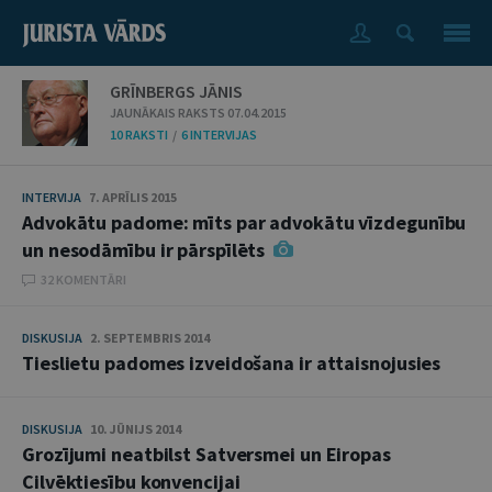
GRĪNBERGS JĀNIS
JAUNĀKAIS RAKSTS 07.04.2015
10 RAKSTI
/
6 INTERVIJAS
INTERVIJA
7. APRĪLIS 2015
Advokātu padome: mīts par advokātu vīzdegunību
un nesodāmību ir pārspīlēts
32 KOMENTĀRI
DISKUSIJA
2. SEPTEMBRIS 2014
Tieslietu padomes izveidošana ir attaisnojusies
DISKUSIJA
10. JŪNIJS 2014
Grozījumi neatbilst Satversmei un Eiropas
Cilvēktiesību konvencijai