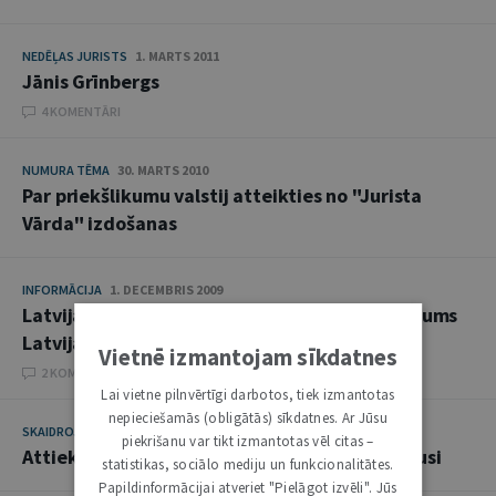
NEDĒĻAS JURISTS
1. MARTS 2011
Jānis Grīnbergs
4 KOMENTĀRI
NUMURA TĒMA
30. MARTS 2010
Par priekšlikumu valstij atteikties no "Jurista
Vārda" izdošanas
INFORMĀCIJA
1. DECEMBRIS 2009
Latvijas Zvērinātu advokātu padomes aicinājums
Latvijas Republikas Saeimas deputātiem
Vietnē izmantojam sīkdatnes
2 KOMENTĀRI
Lai vietne pilnvērtīgi darbotos, tiek izmantotas
nepieciešamās (obligātās) sīkdatnes. Ar Jūsu
SKAIDROJUMI. VIEDOKĻI
15. MAIJS 2007
piekrišanu var tikt izmantotas vēl citas –
Attieksme pret advokatūru mainās uz labo pusi
statistikas, sociālo mediju un funkcionalitātes.
Papildinformācijai atveriet "Pielāgot izvēli". Jūs