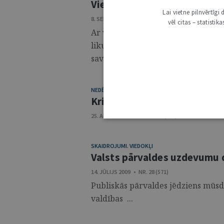
Vietējo pašvaldību instituci
Lai vietne pilnvērtīg
8. SEPTEMBRIS 2009 • NR. 36 (579)
vēl citas – statisti
Ar vietējo pašvaldību visbiežāk sap
likumos noteikto kompetenci un n
saviem iedzīvotājiem. Lai gan dome,
NEDĒĻAS JURISTS
Kristīne Jaunzeme
25. AUGUSTS 2009 • NR. 34 (577)
SKAIDROJUMI. VIEDOKĻI
Valsts pārvaldes uzdevumu 
14. JŪLIJS 2009 • NR. 28 (571)
Publiskās pārvaldes jēdziens mūsdi
valdības ...