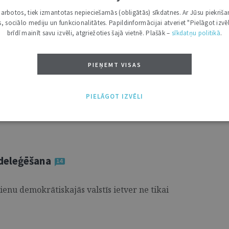
onālā sistēma
i darbotos, tiek izmantotas nepieciešamās (obligātās) sīkdatnes. Ar Jūsu piekriša
kas, sociālo mediju un funkcionalitātes. Papildinformācijai atveriet "Pielāgot izvēl
rot vietējo iedzīvotāju ievēlētu domi, kas īsteno
brīdī mainīt savu izvēli, atgriežoties šajā vietnē. Plašāk –
sīkdatņu politikā
.
odrošina publisko pakalpojumu sniegšanu
 ...
PIEŅEMT VISAS
PIELĀGOT IZVĒLI
deleģēšana
14
enu demokrātiskajās valstīs ietver ne tikai