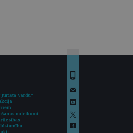
"Jurista Vārdu"
kcija
oriem
ošanas noteikumi
rtiesības
kļūstamība
akti