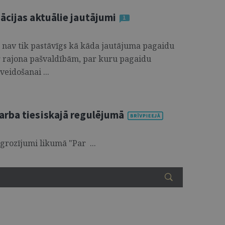
ācijas aktuālie jautājumi
1
s nav tik pastāvīgs kā kāda jautājuma pagaidu
 ar rajona pašvaldībām, par kuru pagaidu
eidošanai ...
arba tiesiskajā regulējumā
 grozījumi likumā "Par ...