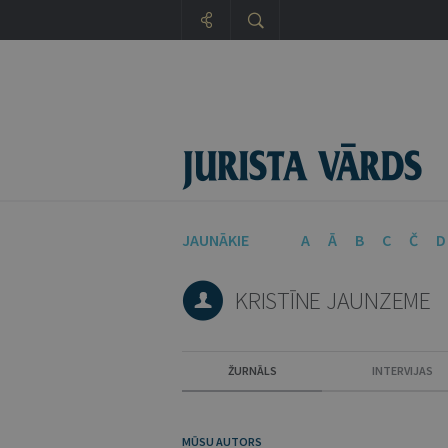
JAUNĀKIE
A
Ā
B
C
Č
D
KRISTĪNE JAUNZEME
ŽURNĀLS
INTERVIJAS
MŪSU AUTORS