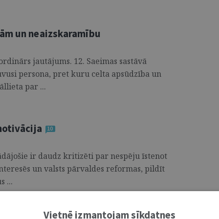
bām un neaizskaramību
ordinārs jautājums. 12. Saeimas sastāvā
vusi persona, pret kuru celta apsūdzība un
llieta par ...
motivācija
10
dājošie ir daudz kritizēti par nespēju īstenot
nteresēs un valsts pārvaldes reformas, pildīt
 ...
Vietnē izmantojam sīkdatnes