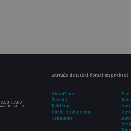
Žurnāls tiesiskai domai un praksei
Abonēšana
Par 
Žurnāli
Reda
8.30–17.00
Reklāma
Aut
nās: 8.30–15.00
Darba sludinājumi
Liet
Grāmatas
Auto
Pie
Kont