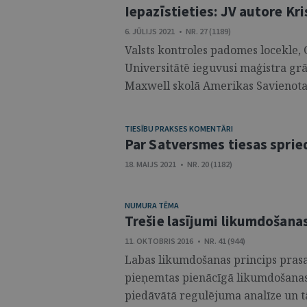
Iepazīstieties: JV autore Kr
6. JŪLIJS 2021 • NR. 27 (1189)
Valsts kontroles padomes locekle, 
Universitātē ieguvusi maģistra grā
Maxwell skolā Amerikas Savienotajā
TIESĪBU PRAKSES KOMENTĀRI
Par Satversmes tiesas sprie
18. MAIJS 2021 • NR. 20 (1182)
NUMURA TĒMA
Trešie lasījumi likumdošana
11. OKTOBRIS 2016 • NR. 41 (944)
Labas likumdošanas princips prasa,
pieņemtas pienācīgā likumdošanas 
piedāvātā regulējuma analīze un tā