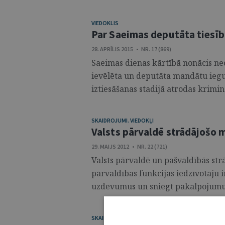
VIEDOKLIS
Par Saeimas deputāta tiesī
28. APRĪLIS 2015 • NR. 17 (869)
Saeimas dienas kārtībā nonācis ne
ievēlēta un deputāta mandātu iegu
iztiesāšanas stadijā atrodas kriminā
SKAIDROJUMI. VIEDOKĻI
Valsts pārvaldē strādājošo 
29. MAIJS 2012 • NR. 22 (721)
Valsts pārvaldē un pašvaldībās strā
pārvaldības funkcijas iedzīvotāju i
uzdevumus un sniegt pakalpojumus
SKAIDROJUMI. VIEDOKĻI