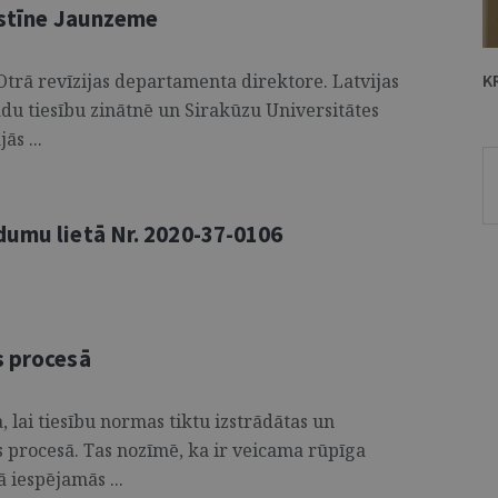
istīne Jaunzeme
Otrā revīzijas departamenta direktore. Latvijas
K
du tiesību zinātnē un Sirakūzu Universitātes
s ...
dumu lietā Nr. 2020-37-0106
s procesā
 lai tiesību normas tiktu izstrādātas un
procesā. Tas nozīmē, ka ir veicama rūpīga
 iespējamās ...