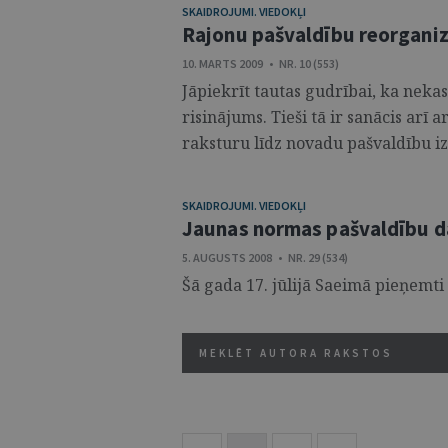
SKAIDROJUMI. VIEDOKĻI
Rajonu pašvaldību reorganiz
10. MARTS 2009 • NR. 10 (553)
Jāpiekrīt tautas gudrībai, ka neka
risinājums. Tieši tā ir sanācis arī
raksturu līdz novadu pašvaldību izv
SKAIDROJUMI. VIEDOKĻI
Jaunas normas pašvaldību d
5. AUGUSTS 2008 • NR. 29 (534)
Šā gada 17. jūlijā Saeimā pieņemti
MEKLĒT AUTORA RAKSTOS