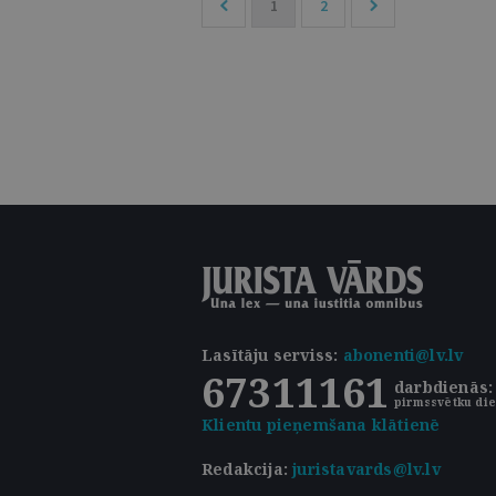
1
2
Lasītāju serviss
:
abonenti@lv.lv
67311161
darbdienās: 
pirmssvētku die
Klientu pieņemšana klātienē
Redakcija:
juristavards@lv.lv