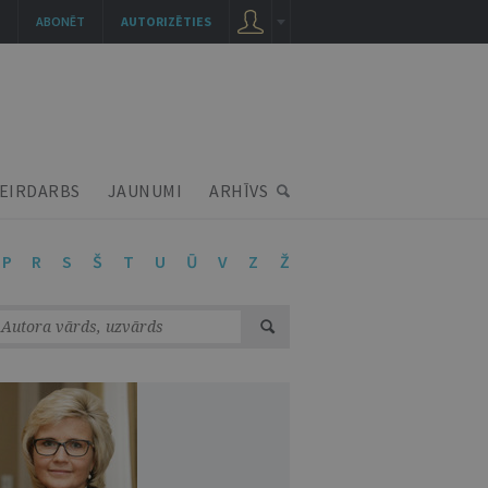
ABONĒT
AUTORIZĒTIES
EIRDARBS
JAUNUMI
ARHĪVS
P
R
S
Š
T
U
Ū
V
Z
Ž