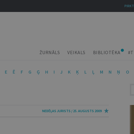
PIRKT
ŽURNĀLS
VEIKALS
BIBLIOTĒKA
#T
E
Ē
F
G
Ģ
H
I
J
K
Ķ
L
Ļ
M
N
Ņ
O
NEDĒĻAS JURISTS / 25. AUGUSTS 2009