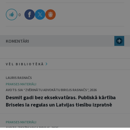
0
KOMENTĀRI
VĒL BIBLIOTĒKĀ
LAURIS RASNAČS
PRAKSES MATERIĀLI
AVOTS: SIA “ZVĒRINĀTU ADVOKĀTU BIROJS RASNAČS”, 2026
Desmit gadi bez eksekvatūras. Publiskā kārtība
Briseles Ia regulas un Latvijas tiesību izpratnē
PRAKSES MATERIĀLI
AVOTS: TIESĪBSARGA BIROJS, 2026