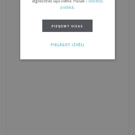
atgriežoties šajā vietnē. Plašāk –
sīkdatņu
politikā
.
PIEŅEMT VISAS
PIELĀGOT IZVĒLI