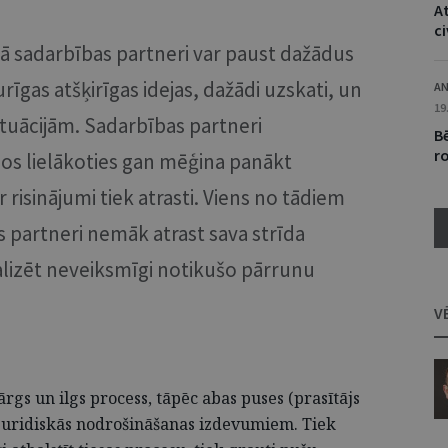
At
ci
 sadarbības partneri var paust dažādus
rīgas atšķirīgas idejas, dažādi uzskati, un
AN
19
ituācijām. Sadarbības partneri
B
r
s lielākoties gan mēģina panākt
isinājumi tiek atrasti. Viens no tādiem
s partneri nemāk atrast sava strīda
alizēt neveiksmīgi notikušo pārrunu
V
ārgs un ilgs process, tāpēc abas puses (prasītājs
m juridiskās nodrošināšanas izdevumiem. Tiek