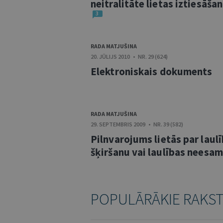
neitralitāte lietas iztiesāša
3
RADA MATJUŠINA
20. JŪLIJS 2010 • NR. 29 (624)
Elektroniskais dokuments
RADA MATJUŠINA
29. SEPTEMBRIS 2009 • NR. 39 (582)
Pilnvarojums lietās par laul
šķiršanu vai laulības neesa
POPULĀRĀKIE RAKS