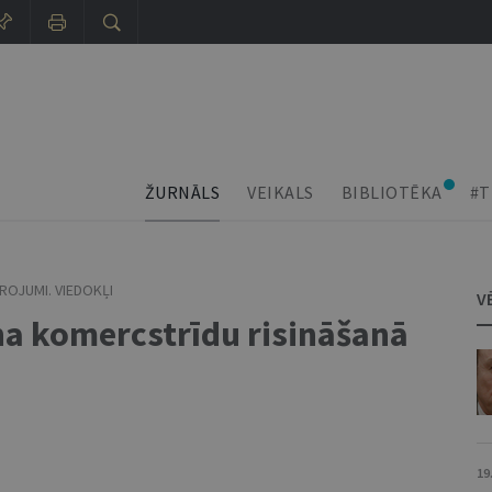
ŽURNĀLS
VEIKALS
BIBLIOTĒKA
#T
ROJUMI. VIEDOKĻI
V
na komercstrīdu risināšanā
19