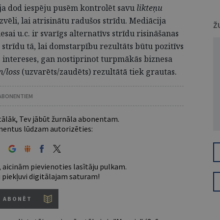
ija dod iespēju pusēm kontrolēt savu
likteņu
izvēli, lai atrisinātu radušos strīdu. Mediācija
Ž
esai u.c. ir svarīgs alternatīvs strīdu risināšanas
 strīdu tā, lai domstarpību rezultāts būtu pozitīvs
intereses, gan nostiprinot turpmākās biznesa
n/loss
(uzvarēts/zaudēts) rezultātā tiek grautas.
 ABONENTIEM
 tālāk, Tev jābūt žurnāla abonentam.
entus lūdzam autorizēties:
 aicinām pievienoties lasītāju pulkam.
u piekļuvi digitālajam saturam!
ABONĒT