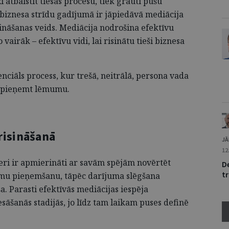
i atbalstīt tiesas procesu, tiek grauti pušu
 biznesa strīdu gadījumā ir jāpiedāvā mediācija
sināšanas veids. Mediācija nodrošina efektīvu
o vairāk – efektīvu vidi, lai risinātu tieši biznesa
nciāls process, kur trešā, neitrālā, persona vada
m pieņemt lēmumu.
risināšanā
JĀ
12
ri ir apmierināti ar savām spējām novērtēt
De
tr
umu pieņemšanu, tāpēc darījuma slēgšana
a. Parasti efektīvās mediācijas iespēja
sāšanās stadijās, jo līdz tam laikam puses definē