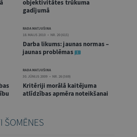
nā
objektivitātes trūkuma
gadījumā
RADA MATJUŠINA
18. MAIJS 2010 • NR. 20 (615)
Darba likums: jaunas normas –
jaunas problēmas
1
RADA MATJUŠINA
30. JŪNIJS 2009 • NR. 26 (569)
ības
Kritēriji morālā kaitējuma
mību
atlīdzības apmēra noteikšanai
TI ŠOMĒNES