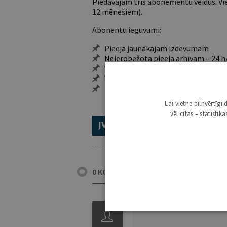
Piedāvājam trīs abonementu veidus. Vie
12 mēnešiem).
Abonentu ieguvumi:
Pieeja jaunākajam izdevumam
Neierobežota pieeja arhīvam – 24 h/
Vairāk nekā 18 000 rakstu un 2000 a
Visi tematiskie numuri un ikgadēji
Personalizētās iespējas – piezīmes,
Lai vietne pilnvērtīg
vēl citas – statisti
ABONĒ 2026.GADAM!
TR
0 KOMENTĀRI