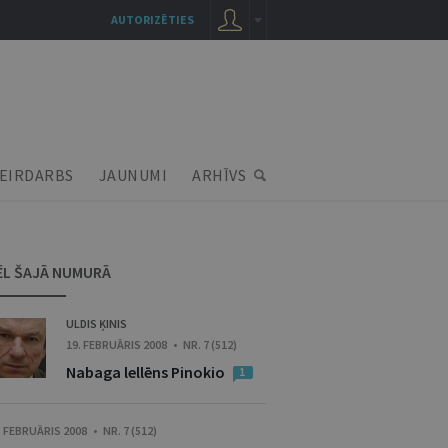
AUTORIZĒTIES
EIRDARBS
JAUNUMI
ARHĪVS
ĒL ŠAJĀ NUMURĀ
ULDIS ĶINIS
19. FEBRUĀRIS 2008 • NR. 7 (512)
Nabaga lellēns Pinokio
1
. FEBRUĀRIS 2008 • NR. 7 (512)