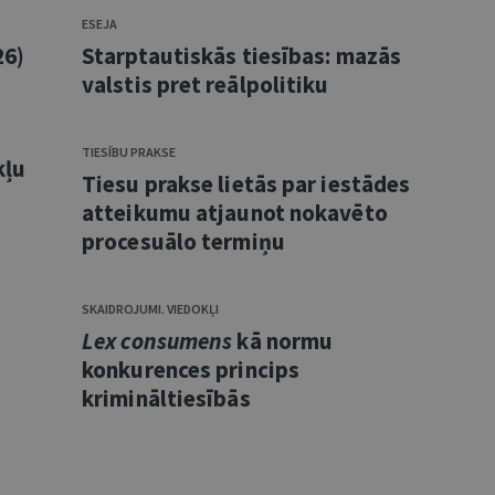
ESEJA
26)
Starptautiskās tiesības: mazās
valstis pret reālpolitiku
TIESĪBU PRAKSE
kļu
Tiesu prakse lietās par iestādes
atteikumu atjaunot nokavēto
procesuālo termiņu
SKAIDROJUMI. VIEDOKĻI
Lex consumens
kā normu
konkurences princips
krimināltiesībās