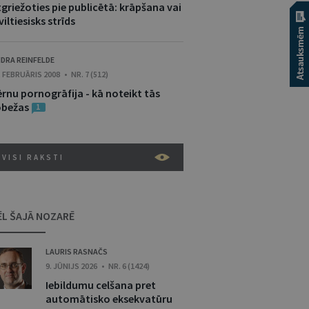
griežoties pie publicētā: krāpšana vai
viltiesisks strīds
DRA REINFELDE
. FEBRUĀRIS 2008 • NR. 7 (512)
ērnu pornogrāfija - kā noteikt tās
obežas
1
VISI RAKSTI
ĒL ŠAJĀ NOZARĒ
LAURIS RASNAČS
9. JŪNIJS 2026 • NR. 6 (1424)
Iebildumu celšana pret
automātisko eksekvatūru