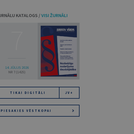
URNĀLU KATALOGS /
VISI ŽURNĀLI
7
14. JŪLIJS 2026
NR 7 (1425)
TIKAI DIGITĀLI
JV+
PIESAKIES VĒSTKOPAI