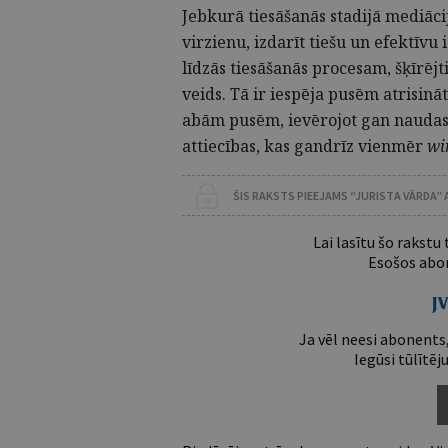
Jebkurā tiesāšanās stadijā mediāc
virzienu, izdarīt tiešu un efektīvu 
līdzās tiesāšanās procesam, šķīrējti
veids. Tā ir iespēja pusēm atrisināt
abām pusēm, ievērojot gan naudas 
attiecības, kas gandrīz vienmēr
wi
ŠIS RAKSTS PIEEJAMS “JURISTA VĀRDA”
Lai lasītu šo rakstu
Esošos abon
Ja vēl neesi abonents,
Iegūsi tūlītēj