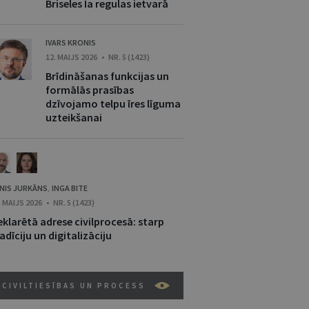
Briseles Ia regulas ietvarā
IVARS KRONIS
12. MAIJS 2026 • NR. 5 (1423)
Brīdināšanas funkcijas un
formālās prasības
dzīvojamo telpu īres līguma
uzteikšanai
NIS JURKĀNS
INGA BITE
,
. MAIJS 2026 • NR. 5 (1423)
klarētā adrese civilprocesā: starp
adīciju un digitalizāciju
CIVILTIESĪBAS UN PROCESS