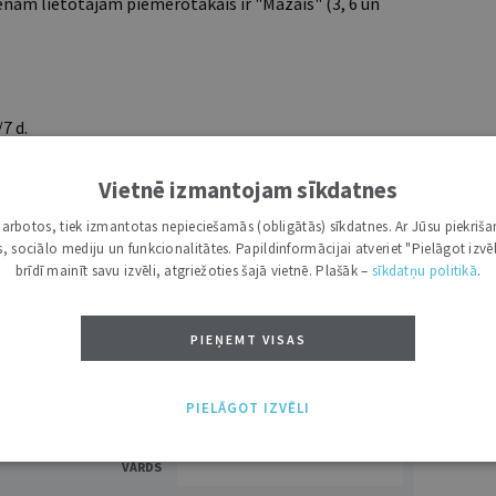
nam lietotājam piemērotākais ir "Mazais" (3, 6 un
7 d.
utoru
e grāmatžurnāli
Vietnē izmantojam sīkdatnes
 citāti, mapes
i darbotos, tiek izmantotas nepieciešamās (obligātās) sīkdatnes. Ar Jūsu piekriša
kas, sociālo mediju un funkcionalitātes. Papildinformācijai atveriet "Pielāgot izvēl
brīdī mainīt savu izvēli, atgriežoties šajā vietnē. Plašāk –
sīkdatņu politikā
.
ĪS IESPĒJAS TAVAI IZVĒLEI: MAZAIS, VIDĒJAIS UN LIELAIS ABONEMENTS!
PIEŅEMT VISAS
PIELĀGOT IZVĒLI
VĀRDS