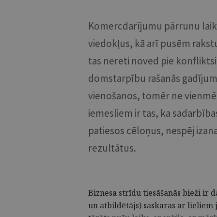
Komercdarījumu pārrunu laikā
viedokļus, kā arī pusēm rakstu
tas nereti noved pie konflikts
domstarpību rašanās gadījumo
vienošanos, tomēr ne vienmēr r
iemesliem ir tas, ka sadarbība
patiesos cēloņus, nespēj izan
rezultātus.
Biznesa strīdu tiesāšanās bieži ir d
un atbildētājs) saskaras ar lielie