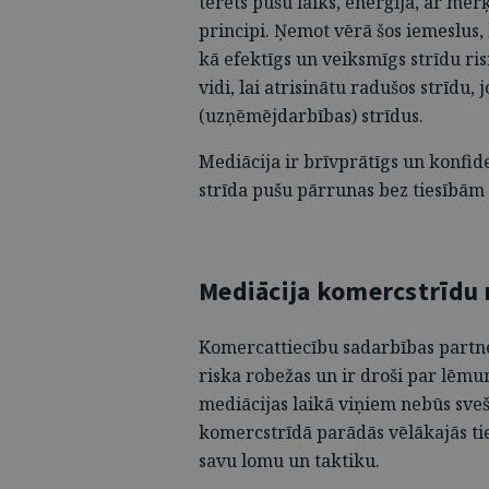
tērēts pušu laiks, enerģija, ar mērķ
principi. Ņemot vērā šos iemeslus,
kā efektīgs un veiksmīgs strīdu ri
vidi, lai atrisinātu radušos strīdu, j
(uzņēmējdarbības) strīdus.
Mediācija ir brīvprātīgs un konfide
strīda pušu pārrunas bez tiesībā
Mediācija komercstrīdu 
Komercattiecību sadarbības partne
riska robežas un ir droši par lēm
mediācijas laikā viņiem nebūs sveš
komercstrīdā parādās vēlākajās tie
savu lomu un taktiku.