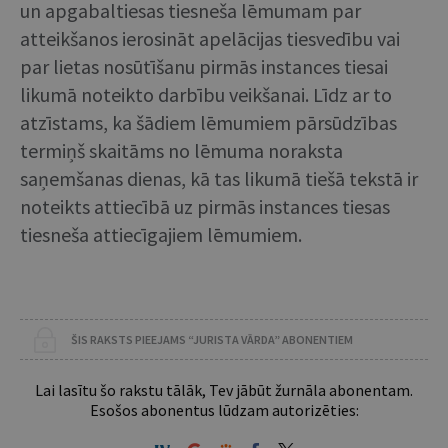
un apgabaltiesas tiesneša lēmumam par
atteikšanos ierosināt apelācijas tiesvedību vai
par lietas nosūtīšanu pirmās instances tiesai
likumā noteikto darbību veikšanai. Līdz ar to
atzīstams, ka šādiem lēmumiem pārsūdzības
termiņš skaitāms no lēmuma noraksta
saņemšanas dienas, kā tas likumā tiešā tekstā ir
noteikts attiecībā uz pirmās instances tiesas
tiesneša attiecīgajiem lēmumiem.
ŠIS RAKSTS PIEEJAMS “JURISTA VĀRDA” ABONENTIEM
Lai lasītu šo rakstu tālāk, Tev jābūt žurnāla abonentam.
Esošos abonentus lūdzam autorizēties: