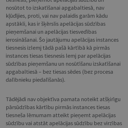
nosūtot to izskatīšanai apgabaltiesā, nav
kļūdījies, proti, vai nav palaidis garām kādu
apstākli, kas ir šķērslis apelācijas sūdzības
pieņemšanai un apelācijas tiesvedības
ierosināšanai. Šo jautājumu apelācijas instances
tiesnesis izlemj tādā pašā kārtībā kā pirmās
instances tiesas tiesnesis lemj par apelācijas
sūdzības pieņemšanu un nosūtīšanu izskatīšanai
apgabaltiesā – bez tiesas sēdes (bez procesa
dalībnieku piedalīšanās).
Tādējādi nav objektīva pamata noteikt atšķirīgu
pārsūdzības kārtību pirmās instances tiesas
tiesneša lēmumam atteikt pieņemt apelācijas
sūdzību vai atstāt apelācijas sūdzību bez virzības