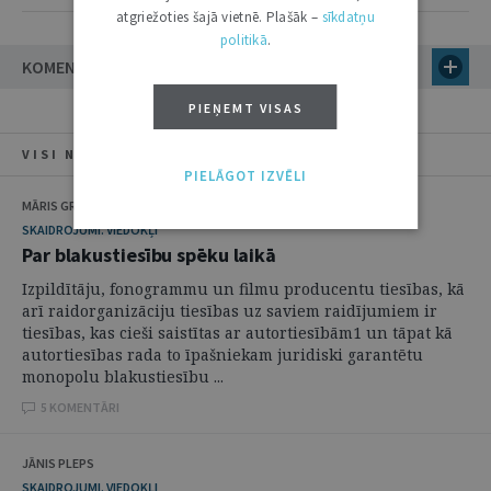
atgriežoties šajā vietnē. Plašāk –
sīkdatņu
politikā
.
KOMENTĀRI
PIEŅEMT VISAS
VISI NUMURA RAKSTI
PIELĀGOT IZVĒLI
MĀRIS GRUDULIS
SKAIDROJUMI. VIEDOKĻI
Par blakustiesību spēku laikā
Izpildītāju, fonogrammu un filmu producentu tiesības, kā
arī raidorganizāciju tiesības uz saviem raidījumiem ir
tiesības, kas cieši saistītas ar autortiesībām1 un tāpat kā
autortiesības rada to īpašniekam juridiski garantētu
monopolu blakustiesību ...
5 KOMENTĀRI
JĀNIS PLEPS
SKAIDROJUMI. VIEDOKĻI