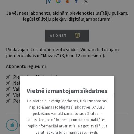
Ja vēl neesi abonents, aicinām pievienoties lasītāju pulkam.
Iegūsi tūlītēju piekļuvi digitālajam saturam!
ABONĒT
Piedāvājam trīs abonementu veidus. Vienam lietotājam
piemērotākais ir "Mazais" (3, 6 un 12 mēnešiem).
Abonentu ieguvumi:
Pieeja jaunākajam izdevumam
Neierobežota pieeja arhīvam – 24 h/7 d.
Vairāk nekā 18 000 rakstu un 2000 autoru
Vietnē izmantojam sīkdatnes
Visi tematiskie numuri un ikgadējie grāmatžurnāli
Personalizētās iespējas – piezīmes, citāti, mapes
Lai vietne pilnvērtīgi darbotos, tiek izmantotas
nepieciešamās (obligātās) sīkdatnes. Ar Jūsu
piekrišanu var tikt izmantotas vēl citas –
statistikas, sociālo mediju un funkcionalitātes.
0
Papildinformācijai atveriet "Pielāgot izvēli". Jūs
varat jebkurā brīdī mainīt savu izvēli,