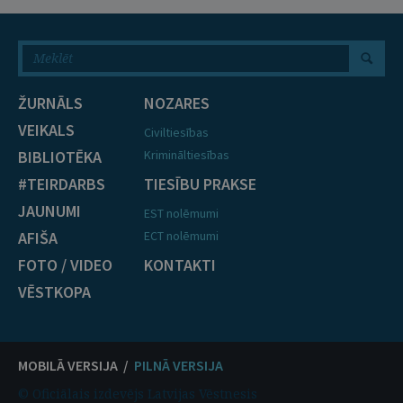
ŽURNĀLS
NOZARES
VEIKALS
Civiltiesības
BIBLIOTĒKA
Krimināltiesības
#TEIRDARBS
TIESĪBU PRAKSE
JAUNUMI
EST nolēmumi
AFIŠA
ECT nolēmumi
FOTO / VIDEO
KONTAKTI
VĒSTKOPA
MOBILĀ VERSIJA /
PILNĀ VERSIJA
© Oficiālais izdevējs Latvijas Vēstnesis