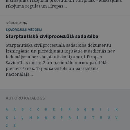
maksājuma rīkojuma procedūru,1 (turpmāk – Maksājuma
rīkojuma regula) un Eiropas ...
IRĒNA KUCINA
SKAIDROJUMI. VIEDOKĻI
Starptautiskā civilprocesuālā sadarbība
Starptautiskā civilprocesuālā sadarbība dokumentu
izsniegšanā un pierādījumu iegūšanā mūsdienās nav
iedomājama bez starptautisko līgumu,1 Eiropas
Savienības normu2 un nacionālo normu paralēlās
piemērošanas. Tāpēc sakārtots un pārskatāms
nacionālais ...
AUTORU KATALOGS
A
Ā
B
C
Č
D
E
Ē
F
G
Ģ
H
I
J
K
Ķ
L
Ļ
M
N
Ņ
O
P
R
S
Š
T
U
Ū
V
Z
Ž