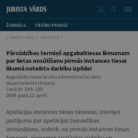
ŽURNĀLS
TIESĪBU PRAKSE
3. MARTS 2009 • NR.9 (552)
Pārsūdzības termiņš apgabaltiesas lēmumam
par lietas nosūtīšanu pirmās instances tiesai
likumā noteikto darbību izpildei
Augstākās tiesas Senāta Administratīvo lietu
departamenta lēmums
Lietā Nr. SKA–339
2008. gada 22. aprīlī
Apelācijas instances tiesas tiesnesis, izlemjot
jautājumu par apelācijas tiesvedības
ierosināšanu, izvērtē, vai pirmās instances tiesas
tiesnesis, pieņemot apelācijas sūdzību un