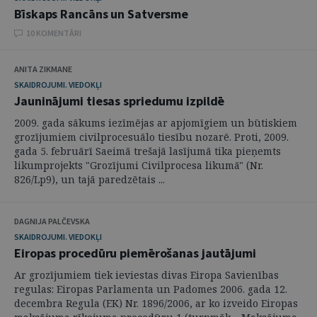
Bīskaps Rancāns un Satversme
10 KOMENTĀRI
ANITA ZIKMANE
SKAIDROJUMI. VIEDOKĻI
Jauninājumi tiesas spriedumu izpildē
2009. gada sākums iezīmējas ar apjomīgiem un būtiskiem
grozījumiem civilprocesuālo tiesību nozarē. Proti, 2009.
gada 5. februārī Saeimā trešajā lasījumā tika pieņemts
likumprojekts "Grozījumi Civilprocesa likumā" (Nr.
826/Lp9), un tajā paredzētais ...
DAGNIJA PALČEVSKA
SKAIDROJUMI. VIEDOKĻI
Eiropas procedūru piemērošanas jautājumi
Ar grozījumiem tiek ieviestas divas Eiropa Savienības
regulas: Eiropas Parlamenta un Padomes 2006. gada 12.
decembra Regula (EK) Nr. 1896/2006, ar ko izveido Eiropas