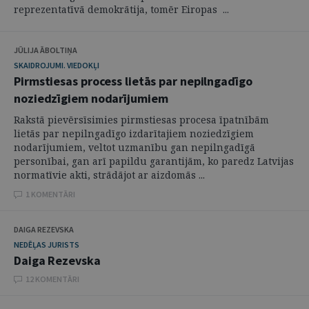
reprezentatīvā demokrātija, tomēr Eiropas ...
JŪLIJA ĀBOLTIŅA
SKAIDROJUMI. VIEDOKĻI
Pirmstiesas process lietās par nepilngadīgo
noziedzīgiem nodarījumiem
Rakstā pievērsīsimies pirmstiesas procesa īpatnībām
lietās par nepilngadīgo izdarītajiem noziedzīgiem
nodarījumiem, veltot uzmanību gan nepilngadīgā
personībai, gan arī papildu garantijām, ko paredz Latvijas
normatīvie akti, strādājot ar aizdomās ...
1 KOMENTĀRI
DAIGA REZEVSKA
NEDĒĻAS JURISTS
Daiga Rezevska
12 KOMENTĀRI