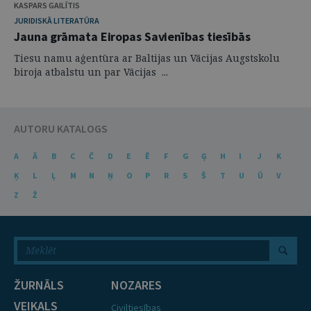
KASPARS GAILĪTIS
JURIDISKĀ LITERATŪRA
Jauna grāmata Eiropas Savienības tiesībās
Tiesu namu aģentūra ar Baltijas un Vācijas Augstskolu
biroja atbalstu un par Vācijas ...
AUTORU KATALOGS
A
Ā
B
C
Č
D
E
Ē
F
G
Ģ
H
I
J
K
Ķ
L
Ļ
M
N
Ņ
O
P
R
S
Š
T
U
Ū
V
Z
Ž
ŽURNĀLS
NOZARES
VEIKALS
Civiltiesības