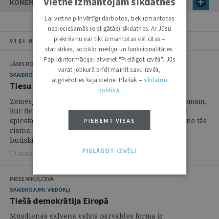
Vietnē izmantojam sīkdatnes
KOMENTĀRI
Lai vietne pilnvērtīgi darbotos, tiek izmantotas
nepieciešamās (obligātās) sīkdatnes. Ar Jūsu
piekrišanu var tikt izmantotas vēl citas –
VISI NUMURA RAKSTI
statistikas, sociālo mediju un funkcionalitātes.
Papildinformācijai atveriet "Pielāgot izvēli". Jūs
JĀNIS ROZENFELDS
varat jebkurā brīdī mainīt savu izvēli,
SKAIDROJUMI. VIEDOKĻI
atgriežoties šajā vietnē. Plašāk –
sīkdatņu
Tiesu prakse lietu tiesību jomā
politikā
.
Zemesgrāmatu aktu publiskā ticamība ir viena no jomām,
kur tiesu prakse nav nostabilizējusies. Tiesu prakse
spiesta risināt problēmas neatkarīgi no tā, vai zinātne tās
PIEŅEMT VISAS
risina. Mūsdienu latviešu juridiskajā literatūrā nav
būtiski jaunu pētījumu par ...
PIELĀGOT IZVĒLI
15 KOMENTĀRI
INESE NIKUĻCEVA
SKAIDROJUMI. VIEDOKĻI
Tiešā demokrātija Eiropā
Mūsdienās galvenā valsts pārvaldes forma ir