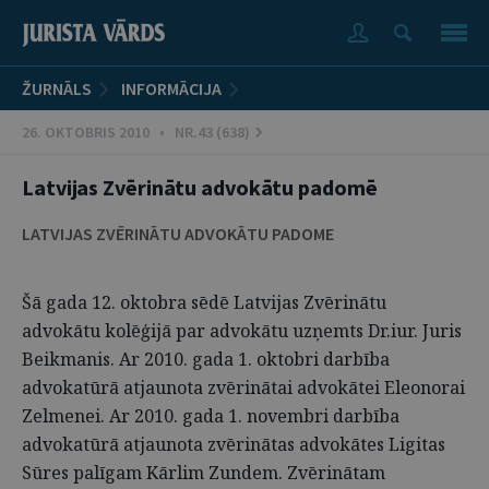
ŽURNĀLS
INFORMĀCIJA
26. OKTOBRIS 2010 • NR.43 (638)
Latvijas Zvērinātu advokātu padomē
LATVIJAS ZVĒRINĀTU ADVOKĀTU PADOME
Šā gada 12. oktobra sēdē Latvijas Zvērinātu
advokātu kolēģijā par advokātu uzņemts Dr.iur. Juris
Beikmanis. Ar 2010. gada 1. oktobri darbība
advokatūrā atjaunota zvērinātai advokātei Eleonorai
Zelmenei. Ar 2010. gada 1. novembri darbība
advokatūrā atjaunota zvērinātas advokātes Ligitas
Sūres palīgam Kārlim Zundem. Zvērinātam