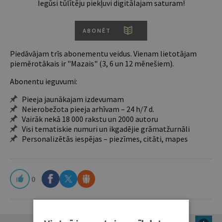
Iegūsi tūlītēju piekļuvi digitālajam saturam!
ABONĒT
Piedāvājam trīs abonementu veidus. Vienam lietotājam
piemērotākais ir "Mazais" (3, 6 un 12 mēnešiem).
Abonentu ieguvumi:
Pieeja jaunākajam izdevumam
Neierobežota pieeja arhīvam – 24 h/7 d.
Vairāk nekā 18 000 rakstu un 2000 autoru
Visi tematiskie numuri un ikgadējie grāmatžurnāli
Personalizētās iespējas – piezīmes, citāti, mapes
0