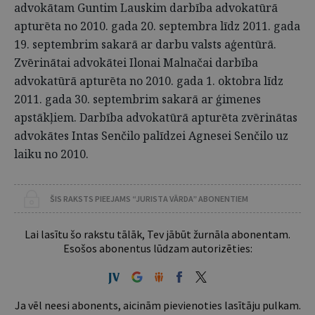
advokātam Guntim Lauskim darbība advokatūrā
apturēta no 2010. gada 20. septembra līdz 2011. gada
19. septembrim sakarā ar darbu valsts aģentūrā.
Zvērinātai advokātei Ilonai Malnačai darbība
advokatūrā apturēta no 2010. gada 1. oktobra līdz
2011. gada 30. septembrim sakarā ar ģimenes
apstākļiem. Darbība advokatūrā apturēta zvērinātas
advokātes Intas Senčilo palīdzei Agnesei Senčilo uz
laiku no 2010.
ŠIS RAKSTS PIEEJAMS “JURISTA VĀRDA” ABONENTIEM
Lai lasītu šo rakstu tālāk, Tev jābūt žurnāla abonentam.
Esošos abonentus lūdzam autorizēties:
Ja vēl neesi abonents, aicinām pievienoties lasītāju pulkam.