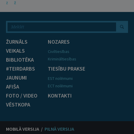
Z
Ž
ŽURNĀLS
NOZARES
VEIKALS
Civiltiesības
BIBLIOTĒKA
Krimināltiesības
#TEIRDARBS
TIESĪBU PRAKSE
JAUNUMI
EST nolēmumi
AFIŠA
ECT nolēmumi
FOTO / VIDEO
KONTAKTI
VĒSTKOPA
MOBILĀ VERSIJA /
PILNĀ VERSIJA