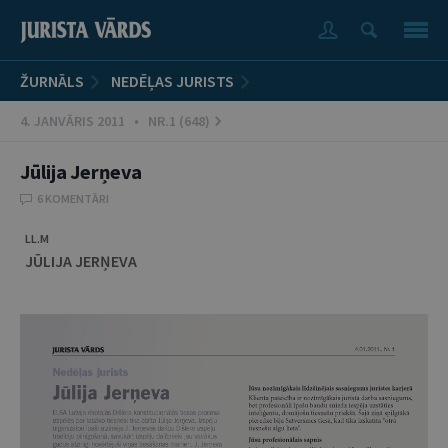
ŽURNĀLS
NEDĒĻAS JURISTS
4. JANVĀRIS 2011 • NR.1 (648)
Jūlija Jerņeva
6 KOMENTĀRI
LL.M
JŪLIJA JERŅEVA