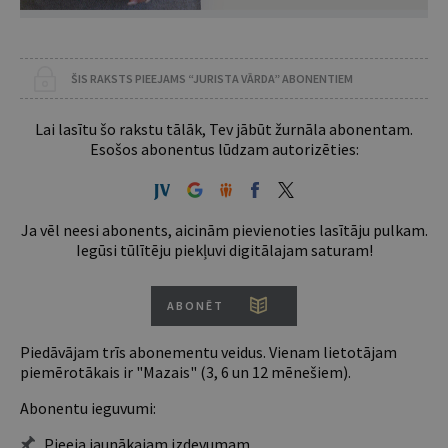
ŠIS RAKSTS PIEEJAMS “JURISTA VĀRDA” ABONENTIEM
Lai lasītu šo rakstu tālāk, Tev jābūt žurnāla abonentam.
Esošos abonentus lūdzam autorizēties:
Ja vēl neesi abonents, aicinām pievienoties lasītāju pulkam.
Iegūsi tūlītēju piekļuvi digitālajam saturam!
ABONĒT
Piedāvājam trīs abonementu veidus. Vienam lietotājam
piemērotākais ir "Mazais" (3, 6 un 12 mēnešiem).
Abonentu ieguvumi:
Pieeja jaunākajam izdevumam