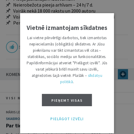
Neierobežota pieeja arhīvam – 24 h/7 d.
Vairāk nekā 18 000 rakstu un 2000 autoru
Visi tematiskie numuri un ikgadējie grāmatžurnāli
Personalizētās iespējas – piezīmes, citāti, mapes
Vietnē izmantojam sīkdatnes
Lai vietne pilnvērtīgi darbotos, tiek izmantotas
nepieciešamās (obligātās) sīkdatnes. Ar Jūsu
5
piekrišanu var tikt izmantotas vēl citas –
statistikas, sociālo mediju un funkcionalitātes.
Papildinformācijai atveriet "Pielāgot izvēli". Jūs
varat jebkurā brīdī mainīt savu izvēli,
KOMENTĀRI (6)
atgriežoties šajā vietnē. Plašāk –
sīkdatņu
politikā
.
VISI NUMURA RAKSTI
PIEŅEMT VISAS
MĀRIS LEJA
PIELĀGOT IZVĒLI
SKAIDROJUMI. VIEDOKĻI
Par tiesu praksi krimināllietās 2010. gadā