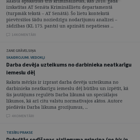
Rakstā apskatītas trīs krimināllietas, kas 2010. gadā
izskatītas AT Senāta Krimināllietu departamentā
(turpmāk tekstā – AT Senātā). Šo lietu kontekstā
pievērsīšos šādu noziedzīgu nodarījumu analīzei –
zādzības (KL 175. pants) un apzināti nepatiesas ...
14 KOMENTĀRI
ZANE GRĀVELSIŅA
SKAIDROJUMI. VIEDOKĻI
Darba devēja uzteikums no darbinieka neatkarīgu
iemeslu dēļ
Raksta mērķis ir izprast darba devēja uzteikuma no
darbinieka neatkarīgu iemeslu dēļ būtību un izpētīt, kā
šis jautājums regulēts Darba likumā un speciālajos
likumos, kā arī citu valstu normatīvajos aktos. Autore
piedāvās Darba likuma grozījumus, ...
4 KOMENTĀRI
TIESĪBU PRAKSE
Dubultās sodīšanas aizlieguma principa (
ne bis in