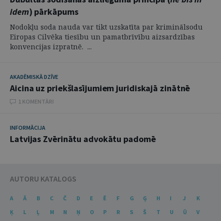
idem
) pārkāpums
Nodokļu soda nauda var tikt uzskatīta par kriminālsodu
Eiropas Cilvēka tiesību un pamatbrīvību aizsardzības
konvencijas izpratnē. ...
AKADĒMISKĀ DZĪVE
Aicina uz priekšlasījumiem juridiskajā zinātnē
1 KOMENTĀRI
INFORMĀCIJA
Latvijas Zvērinātu advokātu padomē
AUTORU KATALOGS
A
Ā
B
C
Č
D
E
Ē
F
G
Ģ
H
I
J
K
Ķ
L
Ļ
M
N
Ņ
O
P
R
S
Š
T
U
Ū
V