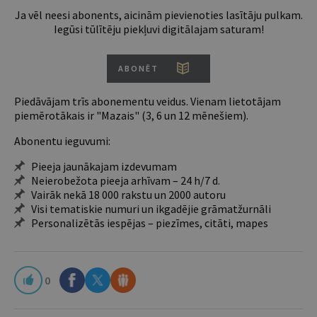
Ja vēl neesi abonents, aicinām pievienoties lasītāju pulkam.
Iegūsi tūlītēju piekļuvi digitālajam saturam!
ABONĒT
Piedāvājam trīs abonementu veidus. Vienam lietotājam
piemērotākais ir "Mazais" (3, 6 un 12 mēnešiem).
Abonentu ieguvumi:
Pieeja jaunākajam izdevumam
Neierobežota pieeja arhīvam – 24 h/7 d.
Vairāk nekā 18 000 rakstu un 2000 autoru
Visi tematiskie numuri un ikgadējie grāmatžurnāli
Personalizētās iespējas – piezīmes, citāti, mapes
0