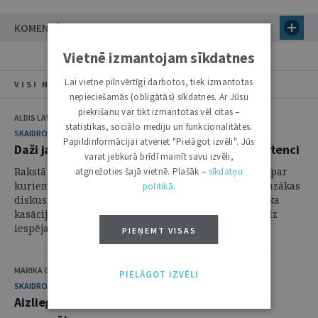
KOMENTĀRI
Vietnē izmantojam sīkdatnes
Lai vietne pilnvērtīgi darbotos, tiek izmantotas
VISI NUMURA RAKSTI
nepieciešamās (obligātās) sīkdatnes. Ar Jūsu
piekrišanu var tikt izmantotas vēl citas –
ALDIS LAVIŅŠ
statistikas, sociālo mediju un funkcionalitātes.
SKAIDROJUMI. VIEDOKĻI
Papildinformācijai atveriet "Pielāgot izvēli". Jūs
Daži jautājumi par kasācijas instances kompetenci
varat jebkurā brīdī mainīt savu izvēli,
Rakstā uzmanība vērsta uz vairākiem jautājumiem, par
atgriežoties šajā vietnē. Plašāk –
sīkdatņu
kuriem laiku pa laikam praksē rodas lielākas vai mazākas
politikā
.
diskusijas. Civilprocesa likuma 474. pants, kas nosaka
kasācijas instances tiesības, samērā detalizēti paredz
iespējamos nolēmumu veidus, ...
PIEŅEMT VISAS
MARIKA GRUNTE
PIELĀGOT IZVĒLI
SKAIDROJUMI. VIEDOKĻI
Aizliegtas vienošanās pārkāpums nav