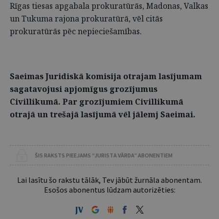
Rīgas tiesas apgabala prokuratūrās, Madonas, Valkas
un Tukuma rajona prokuratūrā, vēl citās
prokuratūrās pēc nepieciešamības.
Saeimas Juridiskā komisija otrajam lasījumam
sagatavojusi apjomīgus grozījumus
Civillikumā. Par grozījumiem Civillikumā
otrajā un trešajā lasījumā vēl jālemj Saeimai.
ŠIS RAKSTS PIEEJAMS “JURISTA VĀRDA” ABONENTIEM
Lai lasītu šo rakstu tālāk, Tev jābūt žurnāla abonentam.
Esošos abonentus lūdzam autorizēties: