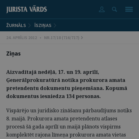
ŽURNĀLS
ĪSZIŅAS
24. APRĪLIS 2012 • NR.17/18 (716/717)
Ziņas
Aizvadītajā nedēļā, 17. un 19. aprīlī,
Ģenerālprokuratūrā notika prokurora amata
pretendentu dokumentu pieņemšana. Kopumā
dokumentus iesniedza 134 personas.
Vispārējo un juridisko zināšanu pārbaudījums notiks
8. maijā. Prokurora amata pretendentu atlases
procesā šā gada aprīlī un maijā plānots vispirms
komplektēt rajona līmeņa prokurora amata vietas