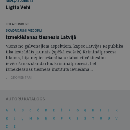
NEDĒĻAS JURISTS
Ligita Vehi
LEILA DUNDURE
SKAIDROJUMI. VIEDOKĻI
Izmeklēšanas tiesnesis Latvijā
Viens no galvenajiem aspektiem, kāpēc Latvijas Republikā
tika izstrādāts jaunais (spēkā esošais) Kriminālprocesa
likums, bija nepieciešamība uzlabot cilvēktiesību
ievērošanas standartus kriminālprocesā, bet
izmeklēšanas tiesneša institūta ieviešana ...
2 KOMENTĀRI
AUTORU KATALOGS
A
Ā
B
C
Č
D
E
Ē
F
G
Ģ
H
I
J
K
Ķ
L
Ļ
M
N
Ņ
O
P
R
S
Š
T
U
Ū
V
Z
Ž