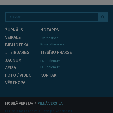
ŽURNĀLS
NOZARES
VEIKALS
Civiltiesības
BIBLIOTĒKA
Krimināltiesības
#TEIRDARBS
TIESĪBU PRAKSE
JAUNUMI
EST nolēmumi
AFIŠA
ECT nolēmumi
FOTO / VIDEO
KONTAKTI
VĒSTKOPA
MOBILĀ VERSIJA /
PILNĀ VERSIJA
© Oficiālais izdevējs Latvijas Vēstnesis