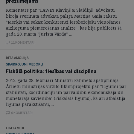
prezumējams
Komentārs par "LAWIN Kļaviņš & Slaidiņš" advokātu
biroja zvērināta advokāta palīga Mārtiņa Gaiļa rakstu
"Mērķis vai sekas: konkurenci ierobežojošu vienošanos
aizlieguma piemērošanas analīze", kas bija publicēts šā
gada 20. marta "Jurista Vārda" ...
11 KOMENTĀRI
DITA AMOLIŅA
SKAIDROJUMI. VIEDOKĻI
Fiskālā politika: tiesības vai disciplīna
2012. gada 28. februārī Ministru kabinets apstiprināja
Ārlietu ministrijas virzīto likumprojektu par "Līgumu par
stabilitāti, koordināciju un pārvaldību ekonomiskajā un
monetārajā savienībā" (Fiskālais līgums), kā arī atbalstīja
līguma parakstīšanu, ...
6 KOMENTĀRI
LIGITA VEHI