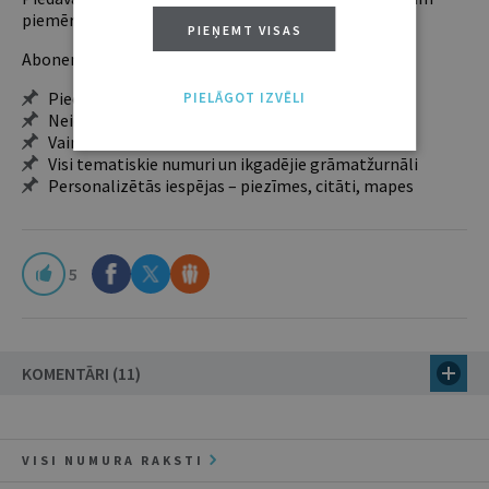
piemērotākais ir "Mazais" (3, 6 un 12 mēnešiem).
PIEŅEMT VISAS
Abonentu ieguvumi:
Pieeja jaunākajam izdevumam
PIELĀGOT IZVĒLI
Neierobežota pieeja arhīvam – 24 h/7 d.
Vairāk nekā 18 000 rakstu un 2000 autoru
Visi tematiskie numuri un ikgadējie grāmatžurnāli
Personalizētās iespējas – piezīmes, citāti, mapes
5
KOMENTĀRI (11)
VISI NUMURA RAKSTI