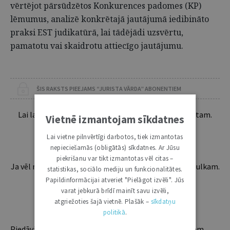
vērtējot pārsūdzētos Konkurences padomes (KP)
lēmumus, analizē konkrētajā jautājumā iedibināto
praksi EST judikatūrā, lai tādējādi uzsvērtu,
pamatotu vai skaidrotu attiecīgo jautājumu.
ŠIS RAKSTS PIEEJAMS “JURISTA VĀRDA” ABONENTIEM
Lai lasītu šo rakstu tālāk, Tev jābūt žurnāla abonentam.
Vietnē izmantojam sīkdatnes
Esošos abonentus lūdzam autorizēties:
Lai vietne pilnvērtīgi darbotos, tiek izmantotas
nepieciešamās (obligātās) sīkdatnes. Ar Jūsu
piekrišanu var tikt izmantotas vēl citas –
Ja vēl neesi abonents, aicinām pievienoties lasītāju pulkam.
statistikas, sociālo mediju un funkcionalitātes.
Iegūsi tūlītēju piekļuvi digitālajam saturam!
Papildinformācijai atveriet "Pielāgot izvēli". Jūs
varat jebkurā brīdī mainīt savu izvēli,
atgriežoties šajā vietnē. Plašāk –
sīkdatņu
ABONĒT
politikā
.
Piedāvājam trīs abonementu veidus. Vienam lietotājam