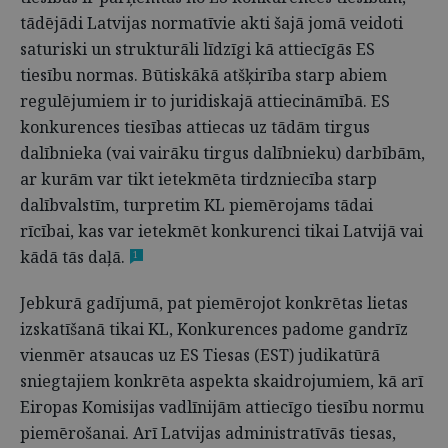
tādējādi Latvijas normatīvie akti šajā jomā veidoti
saturiski un strukturāli līdzīgi kā attiecīgās ES
tiesību normas. Būtiskākā atšķirība starp abiem
regulējumiem ir to juridiskajā attiecināmībā. ES
konkurences tiesības attiecas uz tādām tirgus
dalībnieka (vai vairāku tirgus dalībnieku) darbībām,
ar kurām var tikt ietekmēta tirdzniecība starp
dalībvalstīm, turpretim KL piemērojams tādai
rīcībai, kas var ietekmēt konkurenci tikai Latvijā vai
kādā tās daļā.
1
Jebkurā gadījumā, pat piemērojot konkrētas lietas
izskatīšanā tikai KL, Konkurences padome gandrīz
vienmēr atsaucas uz ES Tiesas (EST) judikatūrā
sniegtajiem konkrēta aspekta skaidrojumiem, kā arī
Eiropas Komisijas vadlīnijām attiecīgo tiesību normu
piemērošanai. Arī Latvijas administratīvās tiesas,