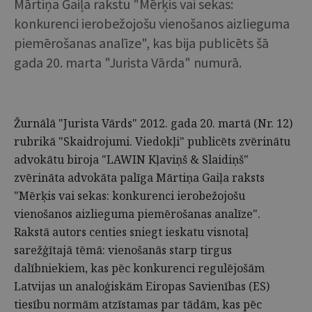
Mārtiņa Gaiļa rakstu "Mērķis vai sekas:
konkurenci ierobežojošu vienošanos aizlieguma
piemērošanas analīze", kas bija publicēts šā
gada 20. marta "Jurista Vārda" numurā.
Žurnālā "Jurista Vārds" 2012. gada 20. martā (Nr. 12)
rubrikā "Skaidrojumi. Viedokļi" publicēts zvērinātu
advokātu biroja "LAWIN Kļaviņš & Slaidiņš"
zvērināta advokāta palīga Mārtiņa Gaiļa raksts
"Mērķis vai sekas: konkurenci ierobežojošu
vienošanos aizlieguma piemērošanas analīze".
Rakstā autors centies sniegt ieskatu visnotaļ
sarežģītajā tēmā: vienošanās starp tirgus
dalībniekiem, kas pēc konkurenci regulējošām
Latvijas un analoģiskām Eiropas Savienības (ES)
tiesību normām atzīstamas par tādām, kas pēc