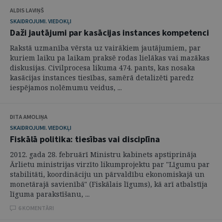
ALDIS LAVIŅŠ
SKAIDROJUMI. VIEDOKĻI
Daži jautājumi par kasācijas instances kompetenci
Rakstā uzmanība vērsta uz vairākiem jautājumiem, par
kuriem laiku pa laikam praksē rodas lielākas vai mazākas
diskusijas. Civilprocesa likuma 474. pants, kas nosaka
kasācijas instances tiesības, samērā detalizēti paredz
iespējamos nolēmumu veidus, ...
DITA AMOLIŅA
SKAIDROJUMI. VIEDOKĻI
Fiskālā politika: tiesības vai disciplīna
2012. gada 28. februārī Ministru kabinets apstiprināja
Ārlietu ministrijas virzīto likumprojektu par "Līgumu par
stabilitāti, koordināciju un pārvaldību ekonomiskajā un
monetārajā savienībā" (Fiskālais līgums), kā arī atbalstīja
līguma parakstīšanu, ...
6 KOMENTĀRI