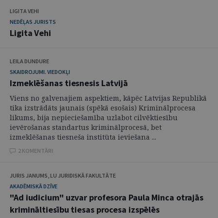
LIGITA VEHI
NEDĒĻAS JURISTS
Ligita Vehi
LEILA DUNDURE
SKAIDROJUMI. VIEDOKĻI
Izmeklēšanas tiesnesis Latvijā
Viens no galvenajiem aspektiem, kāpēc Latvijas Republikā
tika izstrādāts jaunais (spēkā esošais) Kriminālprocesa
likums, bija nepieciešamība uzlabot cilvēktiesību
ievērošanas standartus kriminālprocesā, bet
izmeklēšanas tiesneša institūta ieviešana ...
2 KOMENTĀRI
JURIS JANUMS, LU JURIDISKĀ FAKULTĀTE
AKADĒMISKĀ DZĪVE
"Ad iudicium" uzvar profesora Paula Minca otrajās
krimināltiesību tiesas procesa izspēlēs