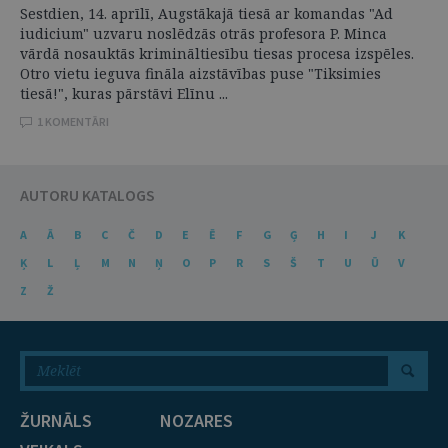
Sestdien, 14. aprīlī, Augstākajā tiesā ar komandas "Ad
iudicium" uzvaru noslēdzās otrās profesora P. Minca
vārdā nosauktās krimināltiesību tiesas procesa izspēles.
Otro vietu ieguva fināla aizstāvības puse "Tiksimies
tiesā!", kuras pārstāvi Elīnu ...
1 KOMENTĀRI
AUTORU KATALOGS
A
Ā
B
C
Č
D
E
Ē
F
G
Ģ
H
I
J
K
Ķ
L
Ļ
M
N
Ņ
O
P
R
S
Š
T
U
Ū
V
Z
Ž
ŽURNĀLS
NOZARES