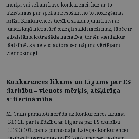
mērķa vai sekām kavē konkurenci, līdz ar to
atzīstamas par spēkā neesošām no to noslēgšanas
brīža. Konkurences tiesību skaidrojumi Latvijas
juridiskajā literatūrā sniegti salīdzinoši maz, tāpēc ir
atbalstāma katra šāda iniciatīva, tomēr vienlaikus
jāatzīmē, ka ne visi autora secinājumi vērtējami
viennozīmīgi.
Konkurences likums un Līgums par ES
darbību
vienots mērķis, atšķirīga
–
attiecināmība
M. Gailis pamatoti norāda uz Konkurences likuma
(KL) 11. panta līdzību ar Līguma par ES darbību
(LESD) 101. panta pirmo daļu. Latvijas konkurences
tiesības ir pārņemtas no ES konkurences tiesībām,