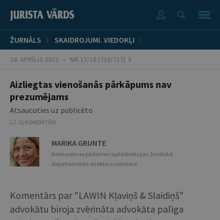
ŽURNĀLS
SKAIDROJUMI. VIEDOKĻI
24. APRĪLIS 2012 • NR.17/18 (716/717)
Aizliegtas vienošanās pārkāpums nav
prezumējams
Atsaucoties uz publicēto
11 KOMENTĀRI
MARIKA GRUNTE
Konkurences padomes izpilddirekcijas Juridiskā
departamenta direktora vietniece
Komentārs par "LAWIN Kļaviņš & Slaidiņš"
advokātu biroja zvērināta advokāta palīga