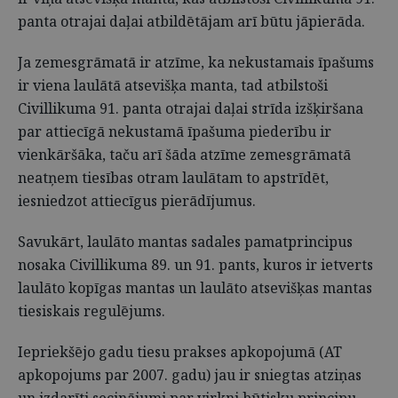
panta otrajai daļai atbildētājam arī būtu jāpierāda.
Ja zemesgrāmatā ir atzīme, ka nekustamais īpašums
ir viena laulātā atsevišķa manta, tad atbilstoši
Civillikuma 91. panta otrajai daļai strīda izšķiršana
par attiecīgā nekustamā īpašuma piederību ir
vienkāršāka, taču arī šāda atzīme zemesgrāmatā
neatņem tiesības otram laulātam to apstrīdēt,
iesniedzot attiecīgus pierādījumus.
Savukārt, laulāto mantas sadales pamatprincipus
nosaka Civillikuma 89. un 91. pants, kuros ir ietverts
laulāto kopīgas mantas un laulāto atsevišķas mantas
tiesiskais regulējums.
Iepriekšējo gadu tiesu prakses apkopojumā (AT
apkopojums par 2007. gadu) jau ir sniegtas atziņas