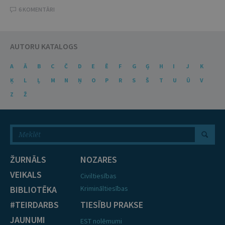
6 KOMENTĀRI
AUTORU KATALOGS
A
Ā
B
C
Č
D
E
Ē
F
G
Ģ
H
I
J
K
Ķ
L
Ļ
M
N
Ņ
O
P
R
S
Š
T
U
Ū
V
Z
Ž
ŽURNĀLS
NOZARES
VEIKALS
Civiltiesības
BIBLIOTĒKA
Krimināltiesības
#TEIRDARBS
TIESĪBU PRAKSE
JAUNUMI
EST nolēmumi