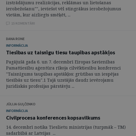
izstrādājumu realizācijas, reklāmas un lietošanas
ierobežošanu"", ieviešot vēl stingrākus ierobežojumus
vietām, kur aizliegts smēķēt, ...
15 KOMENTĀRI
DANA RONE
INFORMĀCIJA
Tiesības uz taisnīgu tiesu taupības apstākļos
Pagājušā gada 6. un 7. decembrī Eiropas Savienības
Pamattiesību aģentūra rīkoja cilvēktiesību konferenci
"Taisnīgums taupības apstākļos: grūtības un iespējas
tiesībās uz tiesu".1 Tajā uzstājās daudz ievērojamu
juridiskās profesijas pārstāvju ...
JŪLIJA GUĻČENKO
INFORMĀCIJA
Civilprocesa konferences kopsavilkums
14. decembrī notika Tieslietu ministrijas (turpmāk – TM)
sadarbībā ar Latvijas ...