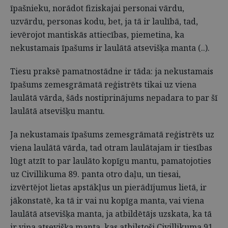
īpašnieku, norādot fiziskajai personai vārdu,
uzvārdu, personas kodu, bet, ja tā ir laulībā, tad,
ievērojot mantiskās attiecības, piemetina, ka
nekustamais īpašums ir laulātā atsevišķa manta (..).
Tiesu praksē pamatnostādne ir tāda: ja nekustamais
īpašums zemesgrāmatā reģistrēts tikai uz viena
laulātā vārda, šāds nostiprinājums nepadara to par šī
laulātā atsevišķu mantu.
Ja nekustamais īpašums zemesgrāmatā reģistrēts uz
viena laulātā vārda, tad otram laulātajam ir tiesības
lūgt atzīt to par laulāto kopīgu mantu, pamatojoties
uz Civillikuma 89. panta otro daļu, un tiesai,
izvērtējot lietas apstākļus un pierādījumus lietā, ir
jākonstatē, ka tā ir vai nu kopīga manta, vai viena
laulātā atsevišķa manta, ja atbildētājs uzskata, ka tā
ir viņa atsevišķa manta, kas atbilstoši Civillikuma 91.