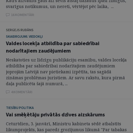
Katrs aizvadīts gads aiz sevis atstāj dažādus īpaši zīmīgus,
svarīgus notikumus, un nereti, vērtējot pēc laika, ...
16 KOMENTĀRI
SERGEJS RUDĀNS
SKAIDROJUMI. VIEDOKĻI
Valdes locekļa atbildība par sabiedrībai
nodarītajiem zaudējumiem
Neskatoties uz līdzīgu publikāciju esamību, valdes locekļa
atbildība par sabiedrībai nodarītajiem zaudējumiem
joprojām Latvijā nav pietiekami izpētīta, tas sagādā
zināmas problēmas juristiem. Ar savu rakstu, kura pirmā
daļa publicēta šajā numurā, ...
4 KOMENTĀRI
TIESĪBU POLITIKA
Vai smēķētāju privātās dzīves aizskārums
Ceturtdien, 3. janvārī, Ministru kabineta sēdē atbalstīts
likumprojekts, kas paredz grozījumus likumā "Par tabakas