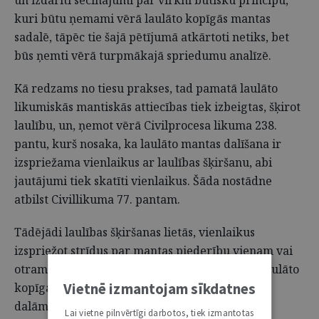
un izdarīti secinājumi par virkni būtisku principu,
kuri būtu ņemami vērā laulāto kopīgās mantas
sadalē, tāpēc tie šajā pētījumā atkārtoti netiks, bet
būs ņemti vērā turpmākajā spriedumu analīzē.
Kā redzams no tiesu prakses, tad pamatā laulāto
likumiskās mantiskās attiecības tiek izbeigtas, šķirot
laulību, un, ņemot vērā Civilprocesa likuma 238.
pantu, kurš nosaka, ka laulāto mantas dalīšana ir
izspriežama vienlaikus ar laulības šķiršanu, abi
jautājumi tiek skatīti vienlaikus. Šāda nostādne
atbilst Civillikuma 77. pantam.
Tādējādi laulības šķiršanas lietās, vienlaikus
izspriežot strīdus par mantas piederību vienam vai
otram no laulātajiem, arī ar tālākminētajiem laulāto
Vietnē izmantojam sīkdatnes
kopīgas mantas dalīšanas kritērijiem ir saistīta
dalāmās mantas sastāva noteikšana.
Lai vietne pilnvērtīgi darbotos, tiek izmantotas