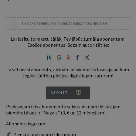
ŠIS RAKSTS PIEEJAMS “JURISTA VĀRDA” ABONENTIEM
Lai lasītu šo rakstu tālāk, Tev jābūt žurnāla abonentam.
Esošos abonentus lūdzam autorizēties:
Ja vēl neesi abonents, aicinām pievienoties lasītāju pulkam.
Iegūsi tūlītēju piekļuvi digitālajam saturam!
ABONĒT
Piedāvājam trīs abonementu veidus. Vienam lietotājam
piemērotākais ir "Mazais" (3, 6 un 12 mēnešiem).
Abonentu ieguvumi:
Pieeja jaunākajam izdevumam