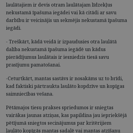
laulātajiem ir devis otram laulātajam līdzekļus
nekustamā īpašuma iegādei vai kā citādi ar savu
darbību ir veicinājis un sekmējis nekustamā īpašuma
iegādi.
- Treškārt, kādā veidā ir izpaudusies otra laulātā
dalība nekustamā īpašuma iegādē un kādus
pierādījumus laulātais ir iesniedzis tiesā savu
prasījumu pamatošanai.
-Ceturtkārt, mantas sastāvs ir nosakāms uz to brīdi,
kad faktiski pārtraukta laulāto kopdzīve un kopīgas
saimniecības vešana.
Pētāmajos tiesu prakses spriedumos ir sniegtas
vairākas jaunas atziņas, kas papildina jau iepriekšējā
pētījumā sniegtos secinājumus par kritērijiem
laulāto kopīgās mantas sadalē vai mantas atzīšanu