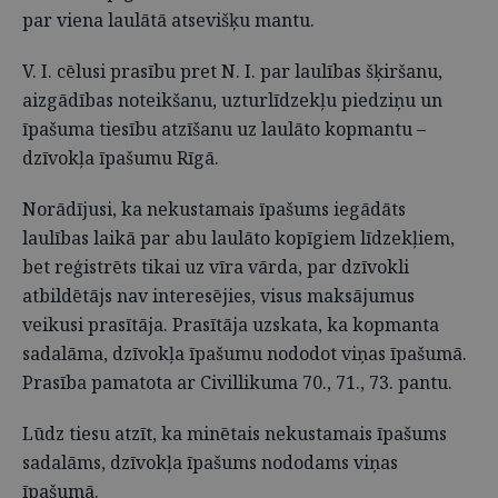
par viena laulātā atsevišķu mantu.
V. I. cēlusi prasību pret N. I. par laulības šķiršanu,
aizgādības noteikšanu, uzturlīdzekļu piedziņu un
īpašuma tiesību atzīšanu uz laulāto kopmantu –
dzīvokļa īpašumu Rīgā.
Norādījusi, ka nekustamais īpašums iegādāts
laulības laikā par abu laulāto kopīgiem līdzekļiem,
bet reģistrēts tikai uz vīra vārda, par dzīvokli
atbildētājs nav interesējies, visus maksājumus
veikusi prasītāja. Prasītāja uzskata, ka kopmanta
sadalāma, dzīvokļa īpašumu nododot viņas īpašumā.
Prasība pamatota ar Civillikuma 70., 71., 73. pantu.
Lūdz tiesu atzīt, ka minētais nekustamais īpašums
sadalāms, dzīvokļa īpašums nododams viņas
īpašumā.