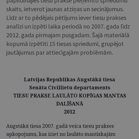
papildinājies tiesu praksē pieņemto spriedumu
skaits, ietverot jaunas atziņas un secinājumus.
Līdz ar to pēdējais pētījums iever tiesu prakses
analīzi un izpēti laika periodā no 2007. gada līdz
2012. gada pirmajam pusgadam. Šajā materiālā
kopumā izpētīti 15 tiesas spriedumi, grupējot
jautājumus par attiecīgajām problēmām.
Latvijas Republikas Augstākā tiesa
Senāta Civillietu departaments
TIESU PRAKSE LAULĀTO KOPĪGAS MANTAS
DALĪŠANĀ
2012
Augstākā tiesa 2007. gadā veica tiesu prakses
apkopojumu, kas iziet no laulāto mantiskajām