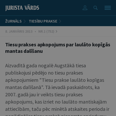
ŽURNĀLS
TIESĪBU PRAKSE
8. JANVĀRIS 2013 • NR.1 (752)
Tiesu prakses apkopojums par laulāto kopīgās
mantas dalīšanu
Aizvadītā gada nogalē Augstākā tiesa
publiskojusi pēdējo no tiesu prakses
apkopojumiem "Tiesu prakse laulāto kopīgas
mantas dalīšanā". Tā ievadā paskaidrots, ka
2007. gadā jau ir veikts tiesu prakses
apkopojums, kas izriet no laulāto mantiskajām
attiecībām, taču pēc minētā atskaites perioda ir