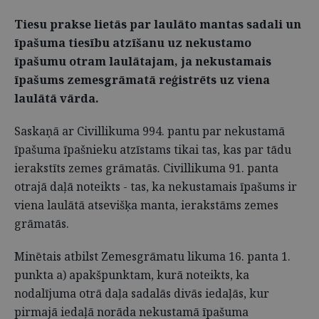
Tiesu prakse lietās par laulāto mantas sadali un
īpašuma tiesību atzīšanu uz nekustamo
īpašumu otram laulātajam, ja nekustamais
īpašums zemesgrāmatā reģistrēts uz viena
laulātā vārda.
Saskaņā ar Civillikuma 994. pantu par nekustamā
īpašuma īpašnieku atzīstams tikai tas, kas par tādu
ierakstīts zemes grāmatās
.
Civillikuma 91. panta
otrajā daļā noteikts - tas, ka nekustamais īpašums ir
viena laulātā atsevišķa manta, ierakstāms zemes
grāmatās.
Minētais atbilst Zemesgrāmatu likuma 16. panta 1.
punkta a) apakšpunktam, kurā noteikts, ka
nodalījuma otrā daļa sadalās divās iedaļās, kur
pirmajā iedaļā norāda nekustamā īpašuma