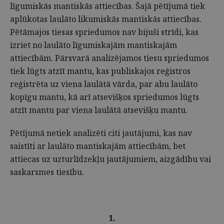
līgumiskās mantiskās attiecības. Šajā pētījumā tiek
aplūkotas laulāto likumiskās mantiskās attiecības.
Pētāmajos tiesas spriedumos nav bijuši strīdi, kas
izriet no laulāto līgumiskajām mantiskajām
attiecībām. Pārsvarā analizējamos tiesu spriedumos
tiek lūgts atzīt mantu, kas publiskajos reģistros
reģistrēta uz viena laulātā vārda, par abu laulāto
kopīgu mantu, kā arī atsevišķos spriedumos lūgts
atzīt mantu par viena laulātā atsevišķu mantu.
Pētījumā netiek analizēti citi jautājumi, kas nav
saistīti ar laulāto mantiskajām attiecībām, bet
attiecas uz uzturlīdzekļu jautājumiem, aizgādību vai
saskarsmes tiesību.
1.