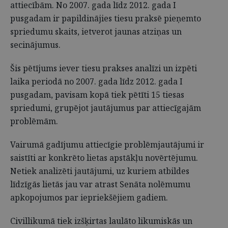
attiecībām. No 2007. gada līdz 2012. gada I
pusgadam ir papildinājies tiesu praksē pieņemto
spriedumu skaits, ietverot jaunas atziņas un
secinājumus.
Šis pētījums iever tiesu prakses analīzi un izpēti
laika periodā no 2007. gada līdz 2012. gada I
pusgadam, pavisam kopā tiek pētīti 15 tiesas
spriedumi, grupējot jautājumus par attiecīgajām
problēmām.
Vairumā gadījumu attiecīgie problēmjautājumi ir
saistīti ar konkrēto lietas apstākļu novērtējumu.
Netiek analizēti jautājumi, uz kuriem atbildes
līdzīgās lietās jau var atrast Senāta nolēmumu
apkopojumos par iepriekšējiem gadiem.
Civillikumā tiek izšķirtas laulāto likumiskās un