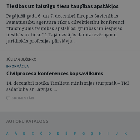
Tiesības uz taisnīgu tiesu taupības apstākļos
Pagājušā gada 6. un 7. decembrī Eiropas Savienības
Pamattiesību aģentūra rīkoja cilvēktiesību konferenci
"Taisnīgums taupības apstākļos: grūtības un iespējas
tiesībās uz tiesu".1 Tajā uzstājās daudz ievērojamu
juridiskās profesijas pārstāvju ...
JŪLIJA GUĻČENKO
INFORMĀCIJA
Civilprocesa konferences kopsavilkums
14. decembrī notika Tieslietu ministrijas (turpmāk – TM)
sadarbībā ar Latvijas ...
6 KOMENTĀRI
AUTORU KATALOGS
A
Ā
B
C
Č
D
E
Ē
F
G
Ģ
H
I
J
K