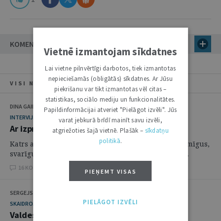
KOMENTĀRI (15)
Vietnē izmantojam sīkdatnes
Lai vietne pilnvērtīgi darbotos, tiek izmantotas
nepieciešamās (obligātās) sīkdatnes. Ar Jūsu
VISI NUMURA RAKSTI
piekrišanu var tikt izmantotas vēl citas –
statistikas, sociālo mediju un funkcionalitātes.
DINA GAILĪTE, SANNIJA MATULE, JĀNIS BORDĀNS
Papildinformācijai atveriet "Pielāgot izvēli". Jūs
INTERVIJA
varat jebkurā brīdī mainīt savu izvēli,
Ar izpratni, nevis pēc instrukcijas
atgriežoties šajā vietnē. Plašāk –
sīkdatņu
politikā
.
Katrs aizvadīts gads aiz sevis atstāj dažādus īpaši zīmīgus,
svarīgus notikumus, un nereti, vērtējot pēc laika, ...
16 KOMENTĀRI
PIEŅEMT VISAS
SERGEJS RUDĀNS
PIELĀGOT IZVĒLI
SKAIDROJUMI. VIEDOKĻI
Valdes locekļa atbildība par sabiedrībai