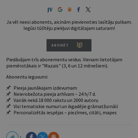
Ja vēl neesi abonents, aicinām pievienoties lasītāju pulkam.
Iegūsi tūlītēju piekļuvi digitālajam saturam!
ABONĒT
Piedāvājam trīs abonementu veidus. Vienam lietotājam
piemērotākais ir "Mazais" (3, 6 un 12 mēnešiem).
Abonentu ieguvumi:
Pieeja jaunākajam izdevumam
Neierobežota pieeja arhīvam – 24 h/7 d.
Vairāk nekā 18 000 rakstu un 2000 autoru
Visi tematiskie numuri un ikgadējie grāmatžurnāli
Personalizētās iespējas – piezīmes, citāti, mapes
1