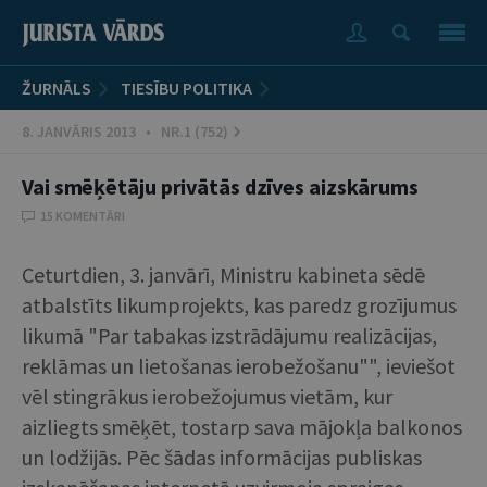
ŽURNĀLS
TIESĪBU POLITIKA
8. JANVĀRIS 2013 • NR.1 (752)
Vai smēķētāju privātās dzīves aizskārums
15 KOMENTĀRI
Ceturtdien, 3. janvārī, Ministru kabineta sēdē
atbalstīts likumprojekts, kas paredz grozījumus
likumā "Par tabakas izstrādājumu realizācijas,
reklāmas un lietošanas ierobežošanu"", ieviešot
vēl stingrākus ierobežojumus vietām, kur
aizliegts smēķēt, tostarp sava mājokļa balkonos
un lodžijās. Pēc šādas informācijas publiskas