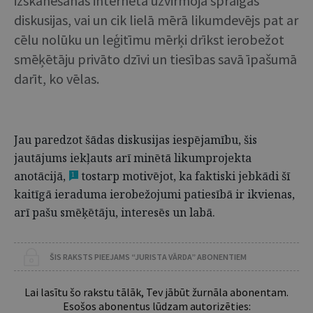
izskanēšanas internetā uzvirmoja spraigas
diskusijas, vai un cik lielā mērā likumdevējs pat ar
cēlu nolūku un leģitīmu mērķi drīkst ierobežot
smēķētāju privāto dzīvi un tiesības savā īpašumā
darīt, ko vēlas.
Jau paredzot šādas diskusijas iespējamību, šis
jautājums iekļauts arī minētā likumprojekta
anotācijā,
tostarp motivējot, ka faktiski jebkādi šī
1
kaitīgā ieraduma ierobežojumi patiesībā ir ikvienas,
arī pašu smēķētāju, interesēs un labā.
ŠIS RAKSTS PIEEJAMS “JURISTA VĀRDA” ABONENTIEM
Lai lasītu šo rakstu tālāk, Tev jābūt žurnāla abonentam.
Esošos abonentus lūdzam autorizēties: