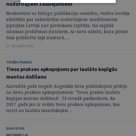
nodarītajiem zaudējumiem
Neskatoties uz līdzīgu publikāciju esamību, valdes locekļa
atbildība par sabiedrībai nodarītajiem zaudējumiem
joprojām Latvijā nav pietiekami izpētīta, tas sagādā
zināmas problēmas juristiem. Ar savu rakstu, kura pirmā
daļa publicēta šajā numurā, ...
4 KOMENTĀRI
TIESĪBU PRAKSE
Tiesu prakses apkopojums par laulāto kopīgās
mantas dalīšanu
Aizvadītā gada nogalē Augstākā tiesa publiskojusi pēdējo
no tiesu prakses apkopojumiem "Tiesu prakse laulāto
kopīgas mantas dalīšanā". Tā ievadā paskaidrots, ka
2007. gadā jau ir veikts tiesu prakses apkopojums, kas
izriet no laulāto mantiskajām ...
DANA RONE
INFORMĀCIJA