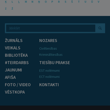
Ķ
L
Ļ
M
N
Ņ
O
P
R
S
Š
T
U
Ū
V
Z
Ž
ŽURNĀLS
NOZARES
VEIKALS
Civiltiesības
BIBLIOTĒKA
Krimināltiesības
#TEIRDARBS
TIESĪBU PRAKSE
JAUNUMI
EST nolēmumi
AFIŠA
ECT nolēmumi
FOTO / VIDEO
KONTAKTI
VĒSTKOPA