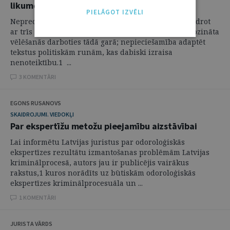
likumdevējs
PIELĀGOT IZVĒLI
Neprecizitāte vai divdomība likumdošanā var izskaidrot
ar trīs iemesliem: kļūda pieļauta likuma izstrādē; apzināta
vēlēšanās darboties tādā garā; nepieciešamība adaptēt
tekstus politiskām runām, kas dabiski izraisa
nenoteiktību.1 ...
3 KOMENTĀRI
EGONS RUSANOVS
SKAIDROJUMI. VIEDOKĻI
Par ekspertīžu metožu pieejamību aizstāvībai
Lai informētu Latvijas juristus par odoroloģiskās
ekspertīzes rezultātu izmantošanas problēmām Latvijas
kriminālprocesā, autors jau ir publicējis vairākus
rakstus,1 kuros norādīts uz būtiskām odoroloģiskās
ekspertīzes kriminālprocesuāla un ...
1 KOMENTĀRI
JURISTA VĀRDS