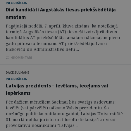
INFORMĀCIJA
Divi kandidāti Augstākās tiesas priekšsēdētāja
amatam
Pagājušajā nedēļā, 7. aprīlī, kļuva zināms, ka noteiktajā
termiņā Augstākās tiesas (AT) tiesneši izvirzījuši divus
kandidātus AT priekšsēdētāja amatam nākamajam piecu
gadu pilnvaru termiņam: AT priekšsēdētāju Ivaru
Bičkoviču un Administratīvo lietu ...
4 KOMENTĀRI
DACE ŠULMANE
INFORMĀCIJA
Latvijas prezidents – ievēlams, ieceļams vai
iepērkams
Pēc dažiem mēnešiem Saeimai būs svarīgs uzdevums:
ievēlēt (vai pārvēlēt) nākamo Valsts prezidentu. Šo
nozīmīgo politisko notikumu gaidot, Latvijas Universitātē
31. martā notika juristu un filosofu diskusija1 ar visai
provokatīvu nosaukumu "Latvijas ...