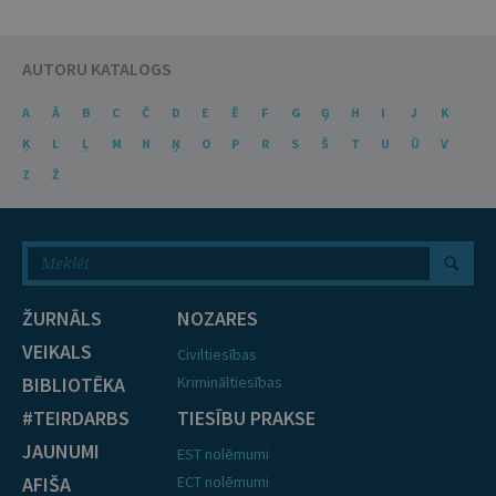
AUTORU KATALOGS
A
Ā
B
C
Č
D
E
Ē
F
G
Ģ
H
I
J
K
Ķ
L
Ļ
M
N
Ņ
O
P
R
S
Š
T
U
Ū
V
Z
Ž
ŽURNĀLS
NOZARES
VEIKALS
Civiltiesības
BIBLIOTĒKA
Krimināltiesības
#TEIRDARBS
TIESĪBU PRAKSE
JAUNUMI
EST nolēmumi
AFIŠA
ECT nolēmumi