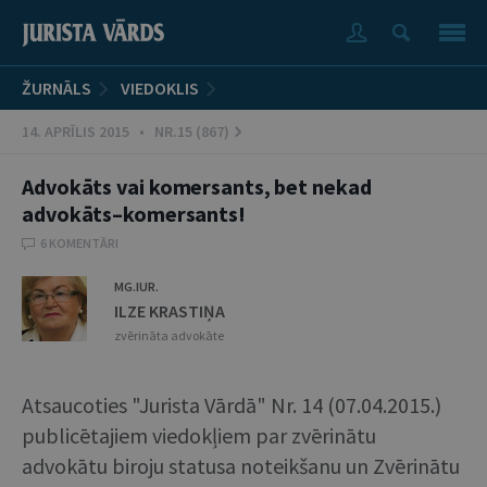
ŽURNĀLS
VIEDOKLIS
14. APRĪLIS 2015 • NR.15 (867)
Advokāts vai komersants, bet nekad
advokāts–komersants!
6 KOMENTĀRI
MG.IUR.
ILZE KRASTIŅA
zvērināta advokāte
Atsaucoties "Jurista Vārdā" Nr. 14 (07.04.2015.)
publicētajiem viedokļiem par zvērinātu
advokātu biroju statusa noteikšanu un Zvērinātu