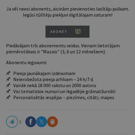
Ja vēl neesi abonents, aicinām pievienoties lasītāju pulkam.
Iegūsi tūlītēju piekļuvi digitālajam saturam!
ABONĒT
Piedāvājam trīs abonementu veidus. Vienam lietotājam
piemērotākais ir "Mazais" (3, 6 un 12 mēnešiem).
Abonentu ieguvumi:
Pieeja jaunākajam izdevumam
Neierobežota pieeja arhīvam – 24 h/7 d.
Vairāk nekā 18 000 rakstu un 2000 autoru
Visi tematiskie numuri un ikgadējie grāmatžurnāli
Personalizētās iespējas – piezīmes, citāti, mapes
3