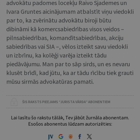
advokātu padomes locekļu Raivo Sjademes un
Ivara Gruntes aicinājumam atbalstīt viņu viedokli
par to, ka zvērinātu advokātu biroji būtu
dibināmi kā komercsabiedrības visos veidos –
pilnsabiedrības, komandītsabiedrības, akciju
sabiedrības vai SIA –, vēlos izteikt savu viedokli
un izbrīnu, ka kolēģi varēja izteikt tādu
piedāvājumu. Man par to sāp sirds, un es nevaru
klusēt brīdī, kad jūtu, ka ar tādu rīcību tiek grauti
mūsu sirmās advokatūras pamati.
ŠIS RAKSTS PIEEJAMS “JURISTA VĀRDA” ABONENTIEM
Lai lasītu šo rakstu tālāk, Tev jābūt žurnāla abonentam.
Esošos abonentus lūdzam autorizēties: