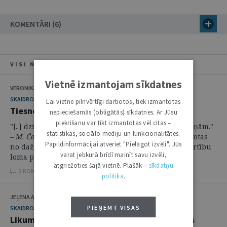
KOMENTĀRI (6)
VISI NUMURA RAKSTI
Vietnē izmantojam sīkdatnes
VERONIKA KRŪMIŅA
SKAIDROJUMI. VIEDOKĻI
Lai vietne pilnvērtīgi darbotos, tiek izmantotas
Tiesnešu vērtības un atbildība
nepieciešamās (obligātās) sīkdatnes. Ar Jūsu
piekrišanu var tikt izmantotas vēl citas –
"[..] dziesma nav par krekliem, // bet ir par sirdsapziņām."
statistikas, sociālo mediju un funkcionalitātes.
–
M.
Čaklais
Tiesības uz taisnīgu tiesu var tikt aplūkotas
Papildinformācijai atveriet "Pielāgot izvēli". Jūs
no dažādiem aspektiem, viens no tiem – tiesnešu vērtību
varat jebkurā brīdī mainīt savu izvēli,
loma personu tiesību aizsardzībā.
atgriežoties šajā vietnē. Plašāk –
sīkdatņu
3 KOMENTĀRI
politikā
.
JEĻENA ALFEJEVA, VALDIS CIELAVA
PIEŅEMT VISAS
SKAIDROJUMI. VIEDOKĻI
Likums jāpiemēro tādā nozīmē, kādu domājis