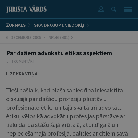
ŽURNĀLS
SKAIDROJUMI. VIEDOKĻI
6. DECEMBRIS 2005 • NR.46 (401)
Par dažiem advokātu ētikas aspektiem
1 KOMENTĀRI
ILZE KRASTIŅA
Tieši pašlaik, kad plaša sabiedrība ir iesaistīta
diskusijā par dažādu profesiju pārstāvju
profesionālo ētiku un tajā skaitā arī advokātu
ētiku, vēlos kā advokātu profesijas pārstāve ar
lielu darba stāžu šajā grūtajā, atbildīgajā un
nepieciešamajā profesijā, dalīties ar citiem savā