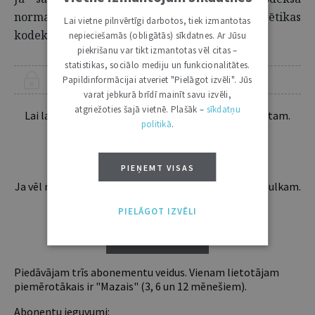
normas ar Eiropas Savienības Advokātu ētikas
Lai vietne pilnvērtīgi darbotos, tiek izmantotas
kodeksu, būtiskas atšķirības nav vērojamas.
nepieciešamās (obligātās) sīkdatnes. Ar Jūsu
piekrišanu var tikt izmantotas vēl citas –
statistikas, sociālo mediju un funkcionalitātes.
Papildinformācijai atveriet "Pielāgot izvēli". Jūs
ŠIS RAKSTS PIEEJAMS “JURISTA VĀRDA” ABONENTIEM
varat jebkurā brīdī mainīt savu izvēli,
atgriežoties šajā vietnē. Plašāk –
sīkdatņu
Lai lasītu šo rakstu tālāk, Tev jābūt žurnāla abonentam.
politikā
.
Esošos abonentus lūdzam autorizēties:
PIEŅEMT VISAS
Ja vēl neesi abonents, aicinām pievienoties lasītāju pulkam.
Iegūsi tūlītēju piekļuvi digitālajam saturam!
PIELĀGOT IZVĒLI
ABONĒT
Piedāvājam trīs abonementu veidus. Vienam lietotājam
piemērotākais ir "Mazais" (3, 6 un 12 mēnešiem).
Abonentu ieguvumi: