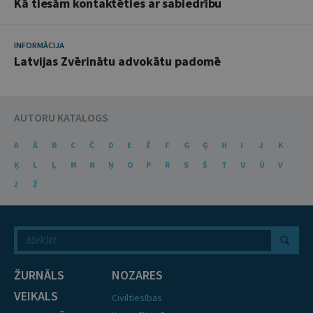
Kā tiesām kontaktēties ar sabiedrību
INFORMĀCIJA
Latvijas Zvērinātu advokātu padomē
AUTORU KATALOGS
A
Ā
B
C
Č
D
E
Ē
F
G
Ģ
H
I
J
K
Ķ
L
Ļ
M
N
Ņ
O
P
R
S
Š
T
U
Ū
V
Z
Ž
ŽURNĀLS
NOZARES
VEIKALS
Civiltiesības