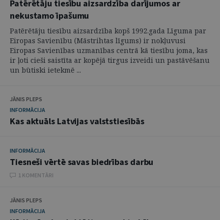
Patērētāju tiesību aizsardzība darījumos ar
nekustamo īpašumu
Patērētāju tiesību aizsardzība kopš 1992.gada Līguma par
Eiropas Savienību (Māstrihtas līgums) ir nokļuvusi
Eiropas Savienības uzmanības centrā kā tiesību joma, kas
ir ļoti cieši saistīta ar kopējā tirgus izveidi un pastāvēšanu
un būtiski ietekmē ...
JĀNIS PLEPS
INFORMĀCIJA
Kas aktuāls Latvijas valststiesībās
INFORMĀCIJA
Tiesneši vērtē savas biedrības darbu
1 KOMENTĀRI
JĀNIS PLEPS
INFORMĀCIJA