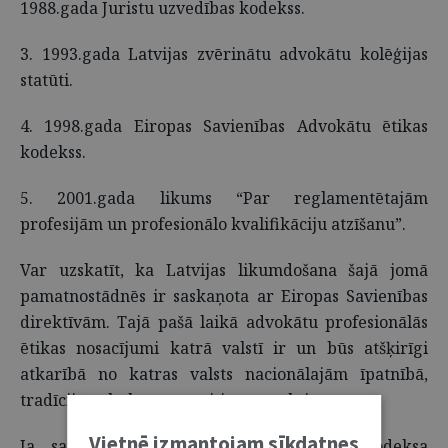
1988.gada Juristu uzvedības kodekss.
3. 1993.gada Latvijas zvērinātu advokātu kolēģijas
statūti.
4. 1998.gada Eiropas Savienības Advokātu ētikas
kodekss.
5. 2001.gada likums “Par reglamentētajām
profesijām un profesionālo kvalifikāciju atzīšanu”.
Var uzskatīt, ka Latvijas likumdošana šajā jomā
pamatnostādnēs ir saskaņota ar Eiropas Savienības
direktīvām. Tajā pašā laikā advokātu profesionālās
ētikas nosacījumi katrā valstī ir un būs atšķirīgi
atkarībā no katras valsts nacionālajām īpatnībā,
tradīcijām, kultūras un citiem aspektiem.
Vietnē izmantojam sīkdatnes
Ja salīdzina Latvijas Advokātu ētikas kodeksa