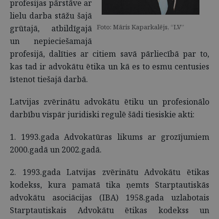
profesijas pārstāve ar
lielu darba stāžu šajā
Foto: Māris Kaparkalējs, “LV”
grūtajā, atbildīgajā
un nepieciešamajā
profesijā, dalīties ar citiem savā pārliecībā par to,
kas tad ir advokātu ētika un kā es to esmu centusies
īstenot tiešajā darbā.
Latvijas zvērinātu advokātu ētiku un profesionālo
darbību vispār juridiski regulē šādi tiesiskie akti:
1. 1993.gada Advokatūras likums ar grozījumiem
2000.gadā un 2002.gadā.
2. 1993.gada Latvijas zvērinātu Advokātu ētikas
kodekss, kura pamatā tika ņemts Starptautiskās
advokātu asociācijas (IBA) 1958.gada uzlabotais
Starptautiskais Advokātu ētikas kodekss un