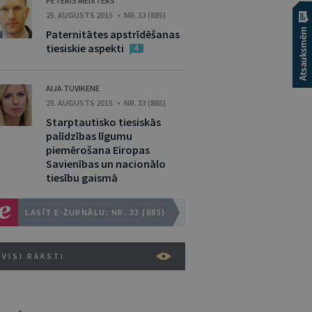
PĒTERIS MEISTERS
25. AUGUSTS 2015 • NR. 33 (885)
Paternitātes apstrīdēšanas
tiesiskie aspekti
4
AIJA TUVIKENE
25. AUGUSTS 2015 • NR. 33 (885)
Starptautisko tiesiskās
palīdzības līgumu
piemērošana Eiropas
Savienības un nacionālo
tiesību gaismā
LASĪT E-ŽURNĀLU: NR. 33 (885)
VISI RAKSTI