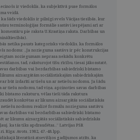
liecinošs ir viedoklis, ka subjektīvā puse formālos
oma veidā.
ka šāds viedoklis ir pilnīgi svešs Vācijas tiesībās, kur
 mūsu terminoloģijas formālie sastāvi iespējami arī ar
komentāru pie raksta U.Krastiņa raksta. Darbības un
ināltiesībās).
bās netika pausts kategorisks viedoklis, ka formālos
iešs nodoms: „Ja nozieguma sastāvs ir pēc konstrukcijas
abeigtam noziegumam neprasa nekādu konkrētu
stāšanos, tad, raksturojot tīšu rīcību, tiesai jākonstatē,
avas darbības vai bezdarbības sabiedriski bīstamo
r likumu aizsargātām sociālistiskajām sabiedriskajām
var būt izdarīti ar tiešu un ar netiešu nodomu. Ja šādu
ar tiešu nodomu, tad viņa, apzinoties savas darbības
i bīstamo raksturu, vēlas tieši tāda rakstura
raudēt konkrētas ar likumu aizsargātās sociālistiskās
Ar netiešu nodomu realizē formālu nozieguma sastāvu
savas darbības vai bezdarbības sabiedriski bīstamo
t ar likumu aizsargātās sociālistiskās sabiedriskās
ļauj, ka tās tiks apdraudētas..” Latvijas PSR
 Rīga: Avots, 1982, 47.-48.lpp.
diskajā literatūrā atsevišķos gadījumos atzīts, ka