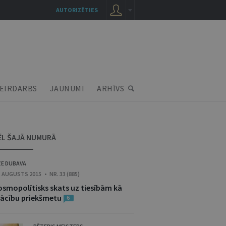
AUTORIZĒTIES
EIRDARBS
JAUNUMI
ARHĪVS
ĒL ŠAJĀ NUMURĀ
ZE DUBAVA
. AUGUSTS 2015 • NR. 33 (885)
osmopolītisks skats uz tiesībām kā
ācību priekšmetu
6