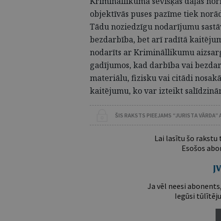
Krimināllikuma sevišķās daļas nor
objektīvās puses pazīme tiek norā
Tādu noziedzīgu nodarījumu sastāvo
bezdarbība, bet arī radītā kaitēj
nodarīts ar Krimināllikumu aizsar
gadījumos, kad darbība vai bezda
materiālu, fizisku vai citādi nos
kaitējumu, ko var izteikt salīdzinā
ŠIS RAKSTS PIEEJAMS “JURISTA VĀRDA”
Lai lasītu šo rakstu
Esošos abon
Ja vēl neesi abonents,
Iegūsi tūlītēj