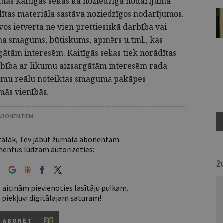
mās kaitīgās sekas kā noziedzīga nodarījuma
dītas materiāla sastāva noziedzīgos nodarījumos.
s ietverta ne vien prettiesiskā darbība vai
uma smagums, būtiskums, apmērs u.tml., kas
gātām interesēm. Kaitīgās sekas tiek norādītas
rbība ar likumu aizsargātām interesēm rada
akāmu reālu noteiktas smaguma pakāpes
mās vienībās.
 ABONENTIEM
 tālāk, Tev jābūt žurnāla abonentam.
entus lūdzam autorizēties:
Ž
 aicinām pievienoties lasītāju pulkam.
u piekļuvi digitālajam saturam!
ABONĒT