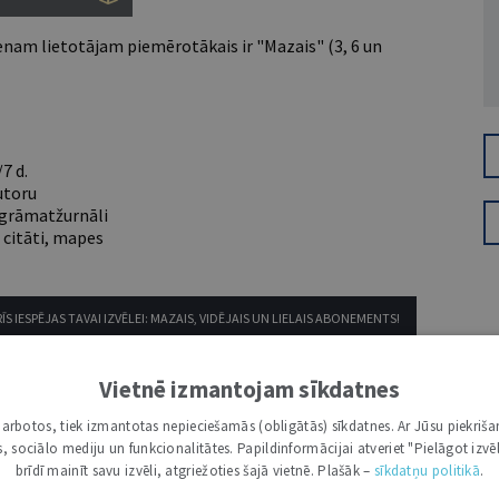
nam lietotājam piemērotākais ir "Mazais" (3, 6 un
7 d.
utoru
e grāmatžurnāli
 citāti, mapes
ĪS IESPĒJAS TAVAI IZVĒLEI: MAZAIS, VIDĒJAIS UN LIELAIS ABONEMENTS!
Vietnē izmantojam sīkdatnes
i darbotos, tiek izmantotas nepieciešamās (obligātās) sīkdatnes. Ar Jūsu piekriša
kas, sociālo mediju un funkcionalitātes. Papildinformācijai atveriet "Pielāgot izvēl
brīdī mainīt savu izvēli, atgriežoties šajā vietnē. Plašāk –
sīkdatņu politikā
.