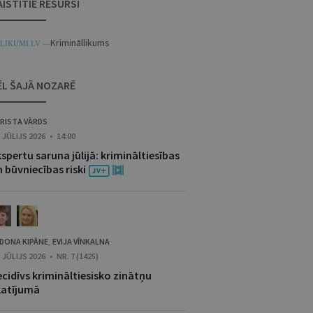
AISTĪTIE RESURSI
Krimināllikums
LIKUMI.LV —
ĒL ŠAJĀ NOZARĒ
RISTA VĀRDS
. JŪLIJS 2026 • 14:00
spertu saruna jūlijā: krimināltiesības
 būvniecības riski
DONA KIPĀNE
EVIJA VĪNKALNA
,
. JŪLIJS 2026 • NR. 7 (1425)
cidīvs krimināltiesisko zinātņu
katījumā