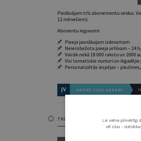
Piedāvājam trīs abonementu veidus. Vie
12 mēnešiem).
Abonentu ieguvumi:
Pieeja jaunākajam izdevumam
Neierobežota pieeja arhīvam – 24 h/
Vairāk nekā 18 000 rakstu un 2000 a
Visi tematiskie numuri un ikgadēji
Personalizētās iespējas – piezīmes,
ABONĒ 2026.GADAM!
TR
7 KOMENTĀRI
Lai vietne pilnvērtīg
vēl citas – statisti