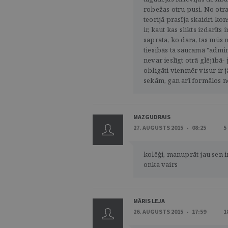
robežas otru pusi. No otra
teorijā prasīja skaidri ko
ir, kaut kas slikts izdarīt
saprata, ko dara, tas mūs 
tiesibās tā saucamā "admin
nevar ieslīgt otrā glējībā
obligāti vienmēr visur ir 
sekām, gan arī formālos n
MAZGUDRAIS
27. AUGUSTS 2015 • 08:25
5
kolēģi, manuprāt jau sen ir
onka vairs
MĀRIS LEJA
26. AUGUSTS 2015 • 17:59
1