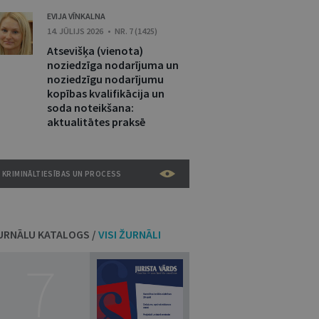
EVIJA VĪNKALNA
14. JŪLIJS 2026 • NR. 7 (1425)
Atsevišķa (vienota)
noziedzīga nodarījuma un
noziedzīgu nodarījumu
kopības kvalifikācija un
soda noteikšana:
aktualitātes praksē
KRIMINĀLTIESĪBAS UN PROCESS
URNĀLU KATALOGS /
VISI ŽURNĀLI
7