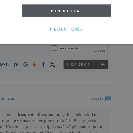
VĀRDS
PIEŅEMT VISAS
PIELĀGOT IZVĒLI
NĀKT:
PIEVIENOT
6
ATBILDĒT
tu! bet, cik saprotu, Krastiņa kungs fakstiski atkal un
ar ko jau vismaz reizes piecas rakstījis. Visu viņa šo
i. No vienas puses tas stipri viss "ož" pēc padomju un
ām. Krastiņa kungam pēdējais laiks paskatīties arī uz