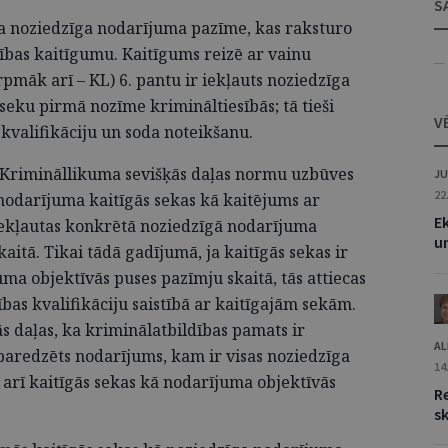
S
ra noziedzīga nodarījuma pazīme, kas raksturo
ības kaitīgumu. Kaitīgums reizē ar vainu
— 
pmāk arī – KL) 6. pantu ir iekļauts noziedzīga
seku pirmā nozīme krimināltiesībās; tā tieši
V
valifikāciju un soda noteikšanu.
o Krimināllikuma sevišķās daļas normu uzbūves
JU
22
nodarījuma kaitīgās sekas kā kaitējums ar
Ek
iekļautas konkrētā noziedzīgā nodarījuma
un
aitā. Tikai tādā gadījumā, ja kaitīgās sekas ir
ma objektīvās puses pazīmju skaitā, tās attiecas
bas kvalifikāciju saistībā ar kaitīgajām sekām.
ās daļas, ka kriminālatbildības pamats ir
AL
paredzēts nodarījums, kam ir visas noziedzīga
14
arī kaitīgās sekas kā nodarījuma objektīvās
Re
s