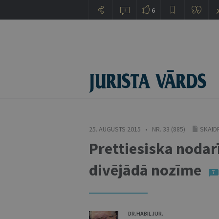
6
25. AUGUSTS 2015 • NR. 33 (885)
SKAID
Prettiesiska nodar
divējādā nozīme
7
DR.HABIL.IUR.