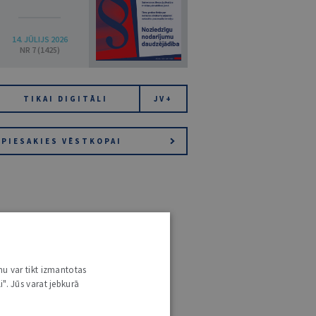
14. JŪLIJS 2026
NR 7 (1425)
TIKAI DIGITĀLI
JV+
PIESAKIES VĒSTKOPAI
nu var tikt izmantotas
i". Jūs varat jebkurā