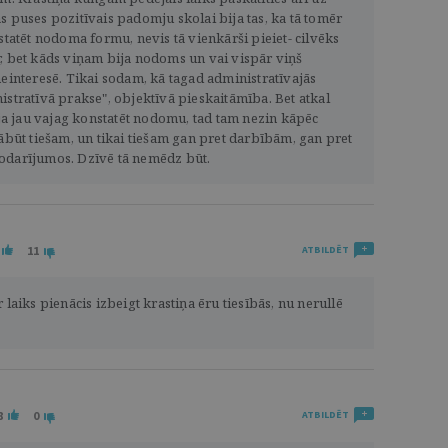
s puses pozitīvais padomju skolai bija tas, ka tā tomēr
nstatēt nodoma formu, nevis tā vienkārši pieiet- cilvēks
s ir, bet kāds viņam bija nodoms un vai vispār viņš
neinteresē. Tikai sodam, kā tagad administratīvajās
istratīvā prakse", objektīvā pieskaitāmība. Bet atkal
- ja jau vajag konstatēt nodomu, tad tam nezin kāpēc
jābūt tiešam, un tikai tiešam gan pret darbībām, gan pret
odarījumos. Dzīvē tā nemēdz būt.
11
ATBILDĒT
 laiks pienācis izbeigt krastiņa ēru tiesībās, nu nerullē
8
0
ATBILDĒT