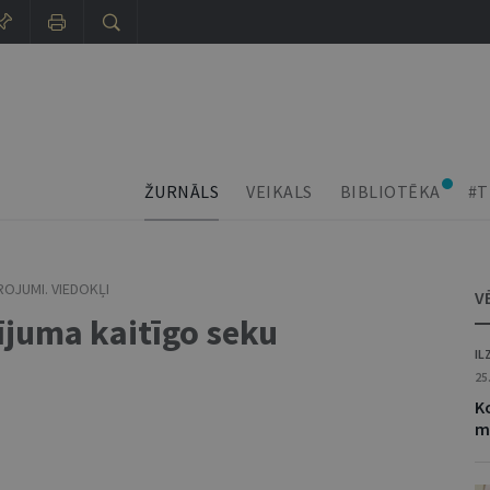
ŽURNĀLS
VEIKALS
BIBLIOTĒKA
#T
ROJUMI. VIEDOKĻI
V
ījuma kaitīgo seku
IL
25
K
m