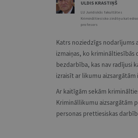
ULDIS KRASTIŅŠ
LU Juridiskās fakultātes
Krimināltiesisko zinātņu katedra
profesors
Katrs noziedzīgs nodarījums a
izmaiņas, ko krimināltiesībās
bezdarbība, kas nav radījusi k
izraisīt ar likumu aizsargātām
Ar kaitīgām sekām krimināltie
Krimināllikumu aizsargātām p
personas prettiesiskas darbīb