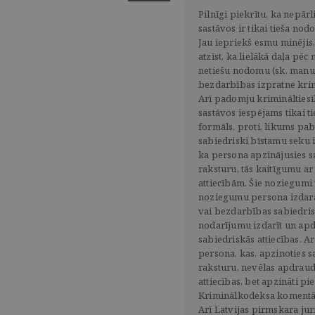
Pilnīgi piekrītu, ka nepār
sastāvos ir tikai tieša nod
Jau iepriekš esmu minējis, 
atzīst, ka lielākā daļa pēc
netiešu nodomu (sk. manu 
bezdarbības izpratne krim
Arī padomju krimināltiesī
sastāvos iespējams tikai t
formāls, proti, likums p
sabiedriski bīstamu seku ie
ka persona apzinājusies s
raksturu, tās kaitīgumu a
attiecībām. Šie noziegumi 
noziegumu persona izdara 
vai bezdarbības sabiedrisk
nodarījumu izdarīt un apd
sabiedriskās attiecības. 
persona, kas, apzinoties 
raksturu, nevēlas apdraudē
attiecības, bet apzināti pie
Kriminālkodeksa komentāri.
Arī Latvijas pirmskara juri