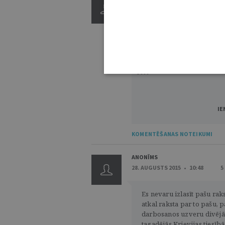
3000
IE
KOMENTĒŠANAS NOTEIKUMI
ANONĪMS
28. AUGUSTS 2015 • 10:48
5
Es nevaru izlasīt pašu raks
atkal raksta par to pašu, p
darbosanos uzveru divējād
tagadējās Krievijas tiesīb