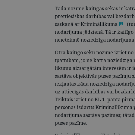
Tādā nozīmē kaitīgās sekas ir kat
prettiesiskās darbības vai bezdarb
saskaņā ar
Krimināllikuma
(tur
1
nodarījuma jēdzienā. Tā ir kaitīgo 
neietekmē noziedzīga nodarījuma k
Otra kaitīgo seku nozīme izriet n
īpatnībām, jo ne katra noziedzīga 
likumu aizsargātām interesēm ir 
sastāva objektīvās puses pazīmju sk
iekļautas kāda noziedzīga nodarīju
uz attiecīgās darbības vai bezdarbī
Teiktais izriet no KL 1. panta pirm
personas izdarīts Krimināllikumā 
nodarījuma sastāva pazīmes; tātad 
puses pazīme.