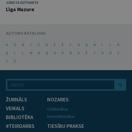
JURISTA VIZĪTKARTE
Līga Mazure
AUTORU KATALOGS
A
Ā
B
C
Č
D
E
Ē
F
G
Ģ
H
I
J
K
Ķ
L
Ļ
M
N
Ņ
O
P
R
S
Š
T
U
Ū
V
Z
Ž
ŽURNĀLS
NOZARES
VEIKALS
Civiltiesības
BIBLIOTĒKA
Krimināltiesības
#TEIRDARBS
TIESĪBU PRAKSE