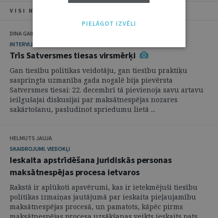
VISI NUMURA RAKSTI
PIELĀGOT IZVĒLI
DINA GAILĪTE
INTERVIJA
Trīs Satversmes tiesas virsmērķi
Gan tiesību politikas veidotāju, gan tiesību praktiķu
saspringta uzmanība gada nogalē bija pievērsta
Satversmes tiesai: 22. decembrī tā pievienoja savu artavu
ieilgušajai diskusijai par maksātnespējas nozares
sakārtošanu, pasludinot spriedumu lietā ...
HELMUTS JAUJA
SKAIDROJUMI. VIEDOKĻI
Ieskaita apstrīdēšana juridiskās personas
maksātnespējas procesa ietvaros
Rakstā ir aplūkoti apsvērumi, kas ir ietekmējuši tiesību
politikas izmaiņas jautājumā par ieskaita pieļaujamību
maksātnespējas procesā, un pamatots, kāpēc pirms
maksātnespējas procesa uzsākšanas veikts ieskaits pats