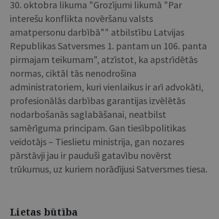
30. oktobra likuma "Grozījumi likumā "Par
interešu konflikta novēršanu valsts
amatpersonu darbībā"" atbilstību Latvijas
Republikas Satversmes 1. pantam un 106. panta
pirmajam teikumam", atzīstot, ka apstrīdētās
normas, ciktāl tās nenodrošina
administratoriem, kuri vienlaikus ir arī advokāti,
profesionālās darbības garantijas izvēlētās
nodarbošanās saglabāšanai, neatbilst
samērīguma principam. Gan tiesībpolitikas
veidotājs – Tieslietu ministrija, gan nozares
pārstāvji jau ir pauduši gatavību novērst
trūkumus, uz kuriem norādījusi Satversmes tiesa.
Lietas būtība