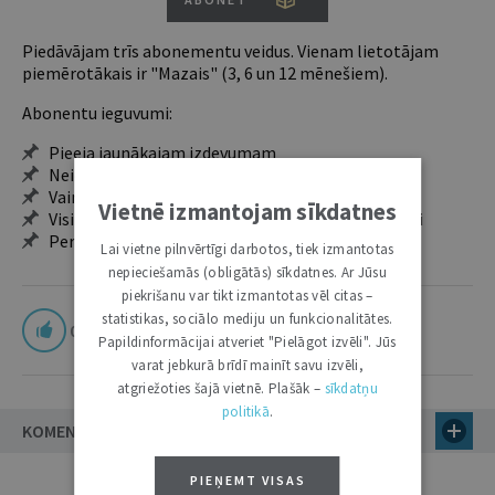
Piedāvājam trīs abonementu veidus. Vienam lietotājam
piemērotākais ir "Mazais" (3, 6 un 12 mēnešiem).
Abonentu ieguvumi:
Pieeja jaunākajam izdevumam
Neierobežota pieeja arhīvam – 24 h/7 d.
Vairāk nekā 18 000 rakstu un 2000 autoru
Vietnē izmantojam sīkdatnes
Visi tematiskie numuri un ikgadējie grāmatžurnāli
Personalizētās iespējas – piezīmes, citāti, mapes
Lai vietne pilnvērtīgi darbotos, tiek izmantotas
nepieciešamās (obligātās) sīkdatnes. Ar Jūsu
piekrišanu var tikt izmantotas vēl citas –
statistikas, sociālo mediju un funkcionalitātes.
0
Papildinformācijai atveriet "Pielāgot izvēli". Jūs
varat jebkurā brīdī mainīt savu izvēli,
atgriežoties šajā vietnē. Plašāk –
sīkdatņu
politikā
.
KOMENTĀRI
PIEŅEMT VISAS