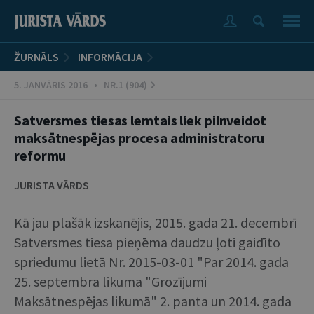
ŽURNĀLS
INFORMĀCIJA
5. JANVĀRIS 2016 • NR.1 (904)
Satversmes tiesas lemtais liek pilnveidot
maksātnespējas procesa administratoru
reformu
JURISTA VĀRDS
Kā jau plašāk izskanējis, 2015. gada 21. decembrī
Satversmes tiesa pieņēma daudzu ļoti gaidīto
spriedumu lietā Nr. 2015-03-01 "Par 2014. gada
25. septembra likuma "Grozījumi
Maksātnespējas likumā" 2. panta un 2014. gada