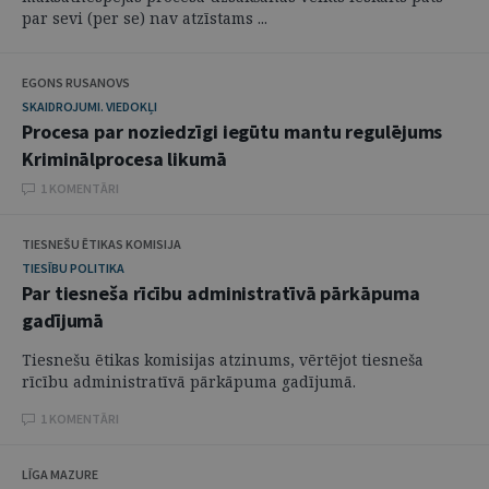
par sevi (per se) nav atzīstams ...
EGONS RUSANOVS
SKAIDROJUMI. VIEDOKĻI
Procesa par noziedzīgi iegūtu mantu regulējums
Kriminālprocesa likumā
1 KOMENTĀRI
TIESNEŠU ĒTIKAS KOMISIJA
TIESĪBU POLITIKA
Par tiesneša rīcību administratīvā pārkāpuma
gadījumā
Tiesnešu ētikas komisijas atzinums, vērtējot tiesneša
rīcību administratīvā pārkāpuma gadījumā.
1 KOMENTĀRI
LĪGA MAZURE