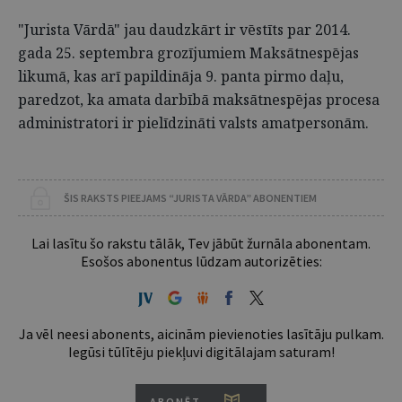
"Jurista Vārdā" jau daudzkārt ir vēstīts par 2014.
gada 25. septembra grozījumiem Maksātnespējas
likumā, kas arī papildināja 9. panta pirmo daļu,
paredzot, ka amata darbībā maksātnespējas procesa
administratori ir pielīdzināti valsts amatpersonām.
ŠIS RAKSTS PIEEJAMS “JURISTA VĀRDA” ABONENTIEM
Lai lasītu šo rakstu tālāk, Tev jābūt žurnāla abonentam.
Esošos abonentus lūdzam autorizēties:
Ja vēl neesi abonents, aicinām pievienoties lasītāju pulkam.
Iegūsi tūlītēju piekļuvi digitālajam saturam!
ABONĒT