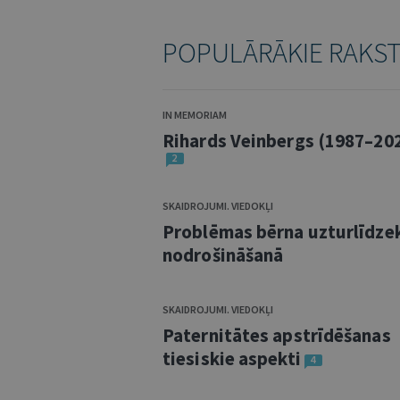
POPULĀRĀKIE RAKS
IN MEMORIAM
Rihards Veinbergs (1987–20
2
SKAIDROJUMI. VIEDOKĻI
Problēmas bērna uzturlīdze
nodrošināšanā
SKAIDROJUMI. VIEDOKĻI
Paternitātes apstrīdēšanas
tiesiskie aspekti
4