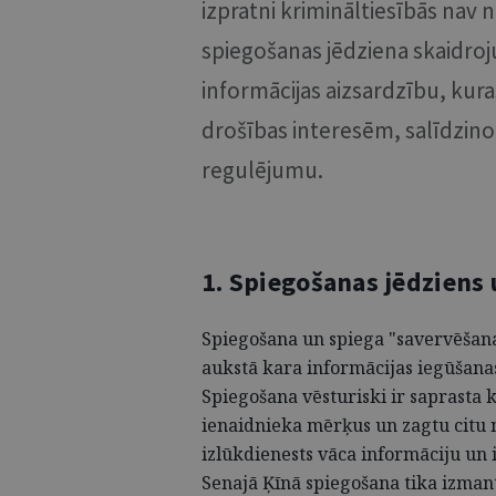
izpratni krimināltiesībās nav n
spiegošanas jēdziena skaidro
informācijas aizsardzību, kur
drošības interesēm, salīdzinot
regulējumu.
1. Spiegošanas jēdziens 
Spiegošana un spiega "savervēšana
aukstā kara informācijas iegūšanas
Spiegošana vēsturiski ir saprasta 
ienaidnieka mērķus un zagtu citu 
izlūkdienests vāca informāciju un
Senajā Ķīnā spiegošana tika izmant