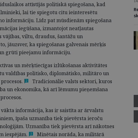
14
uslaikos attīstījās politiskā spiegošana, kad
Re
inieki, lai tie spiegotu citu ieinteresētu
s
mo informāciju. Līdz pat mūsdienām spiegošana
mācijas iegūšana, izmantojot neatļautas
vājības, viltu, draudus, šantāžu un
, jāuzsver, ka spiegošanas galvenais mērķis
 un grūti pieejamu informāciju.
ktīvas un mērķtiecīgas izlūkošanas aktivitātes
lstu valdības politisko, diplomātisko, militāro un
s
procesos.
Tradicionālie valsts sektori, kuros
2
dzība un ekonomika, kā arī lēmumu pieņemšana
 procesos.
vākta informācija, kas ir saistīta ar ārvalstu
āniem, īpaša uzmanība tiek pievērsta ieroču
noloģijām. Uzmanība tiek pievērsta arī nākotnes
ām
iespējām.
Minētais norāda, ka militārā
3