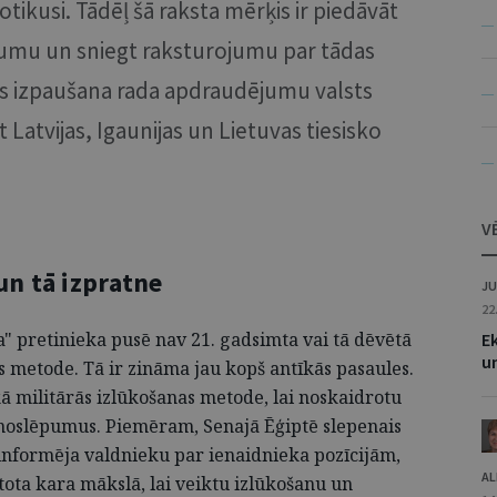
otikusi. Tādēļ šā raksta mērķis ir piedāvāt
— 
jumu un sniegt raksturojumu par tādas
as izpaušana rada apdraudējumu valsts
— 
 Latvijas, Igaunijas un Lietuvas tiesisko
— 
V
un tā izpratne
JU
22
" pretinieka pusē nav 21. gadsimta vai tā dēvētā
Ek
un
 metode. Tā ir zināma jau kopš antīkās pasaules.
kā militārās izlūkošanas metode, lai noskaidrotu
noslēpumus. Piemēram, Senajā Ēģiptē slepenais
 informēja valdnieku par ienaidnieka pozīcijām,
AL
ota kara mākslā, lai veiktu izlūkošanu un