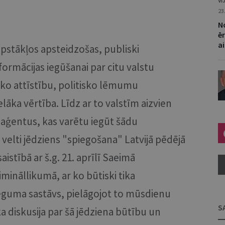
VI
23
N
ēr
a
apstākļos apsteidzošas, publiski
formācijas iegūšanai par citu valstu
ko attīstību, politisko lēmumu
elāka vērtība. Līdz ar to valstīm aizvien
 aģentus, kas varētu iegūt šādu
e velti jēdziens "spiegošana" Latvijā pēdējā
saistībā ar š.g. 21. aprīlī Saeimā
ināllikumā, ar ko būtiski tika
eguma sastāvs, pielāgojot to mūsdienu
S
ska diskusija par šā jēdziena būtību un