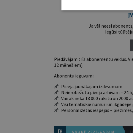
Esošos abon
Ja vēl neesi abonents,
Iegūsi tūlītēj
Piedāvājam trīs abonementu veidus. Vie
12 mēnešiem).
Abonentu ieguvumi:
Pieeja jaunākajam izdevumam
Neierobežota pieeja arhīvam – 24 h/
Vairāk nekā 18 000 rakstu un 2000 a
Visi tematiskie numuri un ikgadēji
Personalizētās iespējas – piezīmes,
ABONĒ 2026.GADAM!
TR