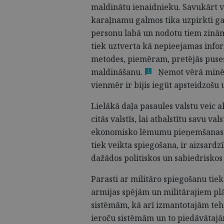
maldinātu ienaidnieku. Savukārt vid
karaļnamu galmos tika uzpirkti galm
personu labā un nodotu tiem zinā
tiek uztverta kā nepieejamas infor
metodes, piemēram, pretējās puses 
maldināšanu.
Ņemot vērā minēto
1
vienmēr ir bijis iegūt apsteidzošu
Lielākā daļa pasaules valstu veic a
citās valstīs, lai atbalstītu savu va
ekonomisko lēmumu pieņemšana
tiek veikta spiegošana, ir aizsar
dažādos politiskos un sabiedriskos
Parasti ar militāro spiegošanu tiek 
armijas spējām un militārajiem pl
sistēmām, kā arī izmantotajām teh
ieroču sistēmām un to piedāvātaj