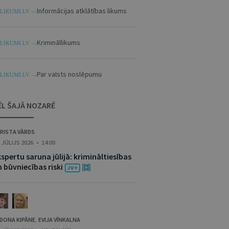
Informācijas atklātības likums
LIKUMI.LV —
Krimināllikums
LIKUMI.LV —
Par valsts noslēpumu
LIKUMI.LV —
ĒL ŠAJĀ NOZARĒ
RISTA VĀRDS
. JŪLIJS 2026 • 14:00
spertu saruna jūlijā: krimināltiesības
 būvniecības riski
DONA KIPĀNE
EVIJA VĪNKALNA
,