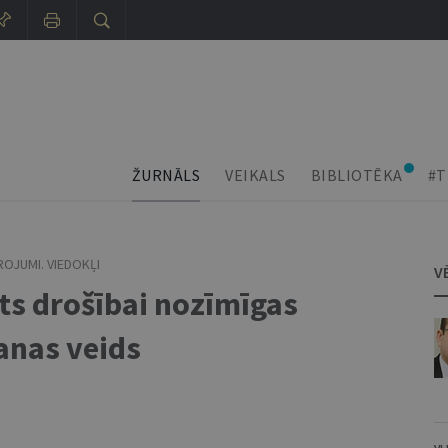
ŽURNĀLS
VEIKALS
BIBLIOTĒKA
#T
ROJUMI. VIEDOKĻI
V
ts drošībai nozīmīgas
anas veids