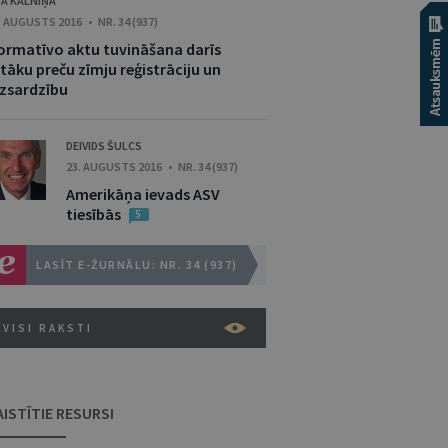
JA KALNIŅA
. AUGUSTS 2016 • NR. 34 (937)
ormatīvo aktu tuvināšana darīs
tāku preču zīmju reģistrāciju un
izsardzību
DEIVIDS ŠULCS
23. AUGUSTS 2016 • NR. 34 (937)
Amerikāņa ievads ASV
tiesībās
5
LASĪT E-ŽURNĀLU: NR. 34 (937)
VISI RAKSTI
AISTĪTIE RESURSI