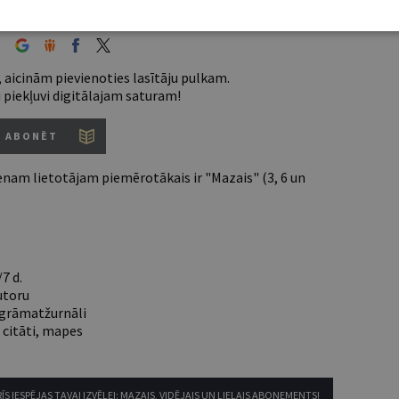
entus lūdzam autorizēties:
 aicinām pievienoties lasītāju pulkam.
u piekļuvi digitālajam saturam!
ABONĒT
nam lietotājam piemērotākais ir "Mazais" (3, 6 un
7 d.
utoru
e grāmatžurnāli
 citāti, mapes
ĪS IESPĒJAS TAVAI IZVĒLEI: MAZAIS, VIDĒJAIS UN LIELAIS ABONEMENTS!