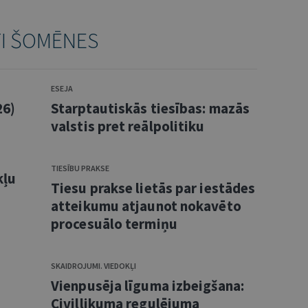
TI ŠOMĒNES
ESEJA
26)
Starptautiskās tiesības: mazās
valstis pret reālpolitiku
TIESĪBU PRAKSE
kļu
Tiesu prakse lietās par iestādes
atteikumu atjaunot nokavēto
procesuālo termiņu
SKAIDROJUMI. VIEDOKĻI
Vienpusēja līguma izbeigšana:
Civillikuma regulējuma