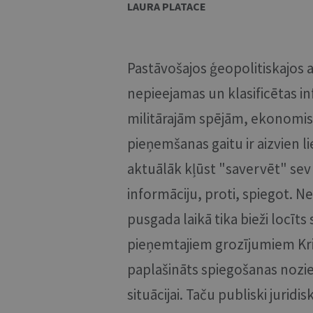
LAURA PLATACE
Pastāvošajos ģeopolitiskajos 
nepieejamas un klasificētas in
militārajām spējām, ekonomis
pieņemšanas gaitu ir aizvien li
aktuālāk kļūst "savervēt" sev
informāciju, proti, spiegot. N
pusgada laikā tika bieži locīts 
pieņemtajiem grozījumiem Krim
paplašināts spiegošanas nozi
situācijai. Taču publiski juridi