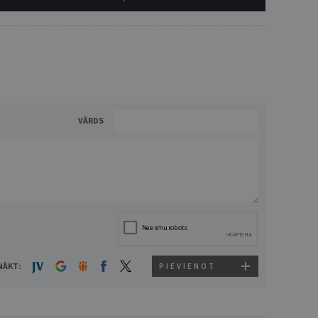
VĀRDS
NĀKT:
PIEVIENOT