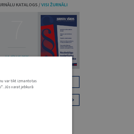
URNĀLU KATALOGS /
VISI ŽURNĀLI
7
14. JŪLIJS 2026
NR 7 (1425)
nu var tikt izmantotas
TIKAI DIGITĀLI
JV+
i". Jūs varat jebkurā
PIESAKIES VĒSTKOPAI