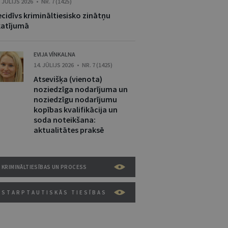
. JŪLIJS 2026 • NR. 7 (1425)
cidīvs krimināltiesisko zinātņu
katījumā
EVIJA VĪNKALNA
14. JŪLIJS 2026 • NR. 7 (1425)
Atsevišķa (vienota)
noziedzīga nodarījuma un
noziedzīgu nodarījumu
kopības kvalifikācija un
soda noteikšana:
aktualitātes praksē
KRIMINĀLTIESĪBAS UN PROCESS
STARPTAUTISKĀS TIESĪBAS