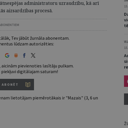
SA
tnespējas administratoru uzraudzību, kā arī
15
skās aizsardzības procesā.
D
v
 ABONENTIEM
t
 tālāk, Tev jābūt žurnāla abonentam.
VI
entus lūdzam autorizēties:
15
A
s
 aicinām pievienoties lasītāju pulkam.
r
u piekļuvi digitālajam saturam!
ABONĒT
nam lietotājam piemērotākais ir "Mazais" (3, 6 un
Ž