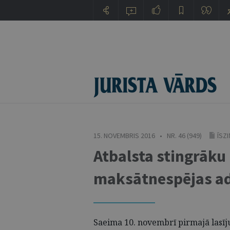
15. NOVEMBRIS 2016 • NR. 46 (949)
ĪSZ
Atbalsta stingrāku
maksātnespējas ad
Saeima 10. novembrī pirmajā lasīj