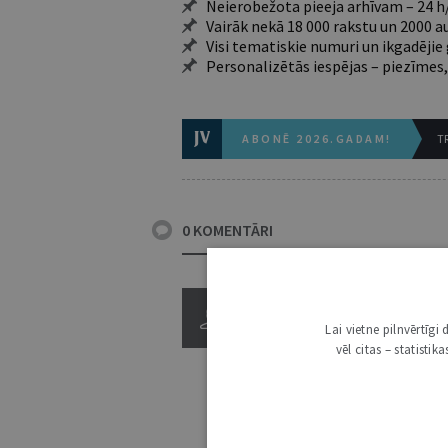
Neierobežota pieeja arhīvam – 24 h/
Vairāk nekā 18 000 rakstu un 2000 a
Visi tematiskie numuri un ikgadēji
Personalizētās iespējas – piezīmes,
ABONĒ 2026.GADAM!
TR
0 KOMENTĀRI
Lai vietne pilnvērtīg
vēl citas – statisti
3000