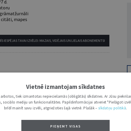
7 d.
utoru
e grāmatžurnāli
 citāti, mapes
ĪS IESPĒJAS TAVAI IZVĒLEI: MAZAIS, VIDĒJAIS UN LIELAIS ABONEMENTS!
Vietnē izmantojam sīkdatnes
VĀRDS
i darbotos, tiek izmantotas nepieciešamās (obligātās) sīkdatnes. Ar Jūsu piekriša
kas, sociālo mediju un funkcionalitātes. Papildinformācijai atveriet "Pielāgot izvēl
brīdī mainīt savu izvēli, atgriežoties šajā vietnē. Plašāk –
sīkdatņu politikā
.
PIEŅEMT VISAS