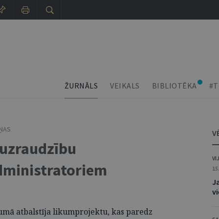
ŽURNĀLS
VEIKALS
BIBLIOTĒKA
#T
IŅAS
V
 uzraudzību
VI
ministratoriem
15
J
v
umā atbalstīja likumprojektu, kas paredz