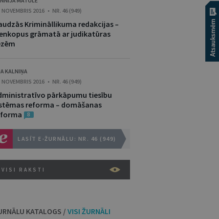
NNIJA MATULE
. NOVEMBRIS 2016 • NR. 46 (949)
audzās Krimināllikuma redakcijas –
ienkopus grāmatā ar judikatūras
ēzēm
JA KALNIŅA
. NOVEMBRIS 2016 • NR. 46 (949)
dministratīvo pārkāpumu tiesību
istēmas reforma – domāšanas
eforma
8
LASĪT E-ŽURNĀLU: NR. 46 (949)
VISI RAKSTI
URNĀLU KATALOGS /
VISI ŽURNĀLI