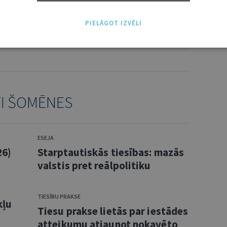
PIELĀGOT IZVĒLI
NĀKT:
PIEVIENOT
TI ŠOMĒNES
ESEJA
26)
Starptautiskās tiesības: mazās
valstis pret reālpolitiku
TIESĪBU PRAKSE
kļu
Tiesu prakse lietās par iestādes
atteikumu atjaunot nokavēto