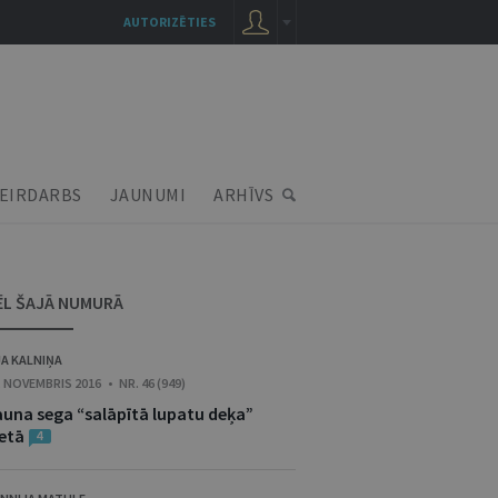
AUTORIZĒTIES
EIRDARBS
JAUNUMI
ARHĪVS
ĒL ŠAJĀ NUMURĀ
JA KALNIŅA
. NOVEMBRIS 2016 • NR. 46 (949)
auna sega “salāpītā lupatu deķa”
ietā
4