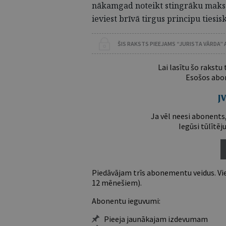
nākamgad noteikt stingrāku maksā
ieviest brīvā tirgus principu tiesi
ŠIS RAKSTS PIEEJAMS “JURISTA VĀRDA”
Lai lasītu šo rakstu
Esošos abon
Ja vēl neesi abonents,
Iegūsi tūlītēj
Piedāvājam trīs abonementu veidus. Vie
12 mēnešiem).
Abonentu ieguvumi:
Pieeja jaunākajam izdevumam