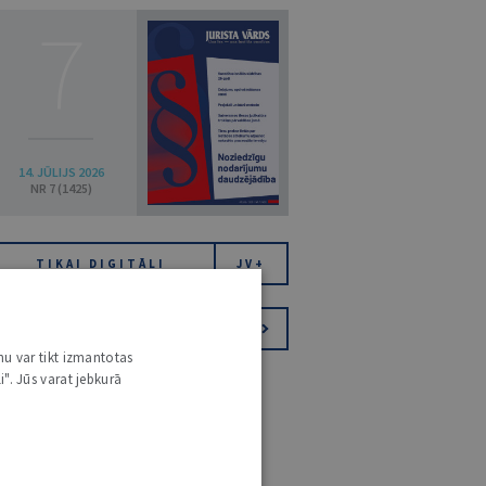
7
14. JŪLIJS 2026
NR 7 (1425)
TIKAI DIGITĀLI
JV+
PIESAKIES VĒSTKOPAI
nu var tikt izmantotas
i". Jūs varat jebkurā