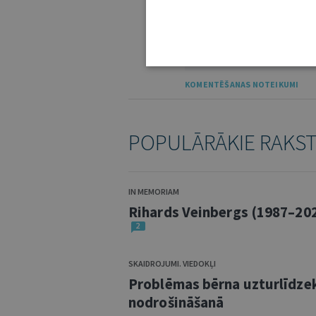
IE
KOMENTĒŠANAS NOTEIKUMI
POPULĀRĀKIE RAKS
IN MEMORIAM
Rihards Veinbergs (1987–20
2
SKAIDROJUMI. VIEDOKĻI
Problēmas bērna uzturlīdze
nodrošināšanā