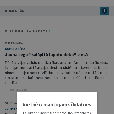
KOMENTĀRI
VISI NUMURA RAKSTI
VIJA KALNIŅA
NUMURA TĒMA
Jauna sega “salāpītā lupatu deķa” vietā
Pēc Latvijas valsts neatkarības atjaunošanas ir darīts viss,
lai atjaunotu arī Latvijas tiesību sistēmu – izveidota tiesu
sistēma, atjaunots Civillikums, izdoti daudzi jauni likumi
un Ministru kabineta noteikumi utt. Turklāt ir notikusi
ne tikai ...
4 KOMENTĀRI
SANNIJA MATULE
Vietnē izmantojam sīkdatnes
JURIDISKĀ LITERATŪRA
Lai vietne pilnvērtīgi darbotos, tiek izmantotas