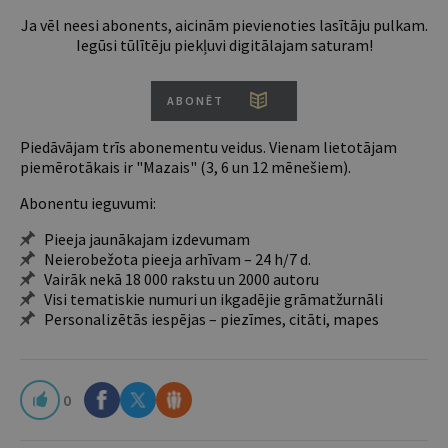
Ja vēl neesi abonents, aicinām pievienoties lasītāju pulkam.
Iegūsi tūlītēju piekļuvi digitālajam saturam!
ABONĒT
Piedāvājam trīs abonementu veidus. Vienam lietotājam
piemērotākais ir "Mazais" (3, 6 un 12 mēnešiem).
Abonentu ieguvumi:
Pieeja jaunākajam izdevumam
Neierobežota pieeja arhīvam – 24 h/7 d.
Vairāk nekā 18 000 rakstu un 2000 autoru
Visi tematiskie numuri un ikgadējie grāmatžurnāli
Personalizētās iespējas – piezīmes, citāti, mapes
0