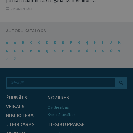
pirmajā lasījumā 2014. gada 13. novembrī ...
3 KOMENTĀRI
AUTORU KATALOGS
A
Ā
B
C
Č
D
E
Ē
F
G
Ģ
H
I
J
K
Ķ
L
Ļ
M
N
Ņ
O
P
R
S
Š
T
U
Ū
V
Z
Ž
ŽURNĀLS
NOZARES
VEIKALS
Civiltiesības
BIBLIOTĒKA
Krimināltiesības
#TEIRDARBS
TIESĪBU PRAKSE