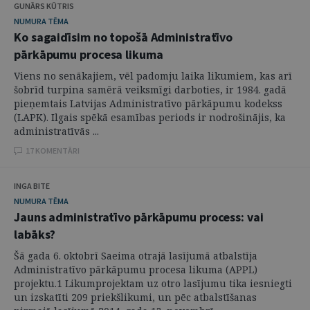
GUNĀRS KŪTRIS
NUMURA TĒMA
Ko sagaidīsim no topošā Administratīvo
pārkāpumu procesa likuma
Viens no senākajiem, vēl padomju laika likumiem, kas arī
šobrīd turpina samērā veiksmīgi darboties, ir 1984. gadā
pieņemtais Latvijas Administratīvo pārkāpumu kodekss
(LAPK). Ilgais spēkā esamības periods ir nodrošinājis, ka
administratīvās ...
17 KOMENTĀRI
INGA BITE
NUMURA TĒMA
Jauns administratīvo pārkāpumu process: vai
labāks?
Šā gada 6. oktobrī Saeima otrajā lasījumā atbalstīja
Administratīvo pārkāpumu procesa likuma (APPL)
projektu.1 Likumprojektam uz otro lasījumu tika iesniegti
un izskatīti 209 priekšlikumi, un pēc atbalstīšanas