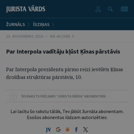
ŽURNĀLS
ĪSZIŅAS
15. NOVEMBRIS 2016 • NR.46 (949)
Par Interpola vadītāju kļūst Ķīnas pārstāvis
Par Interpola prezidentu pirmo reizi ievēlēts Ķīnas
drošības struktūras pārstāvis, 10.
ŠIS RAKSTS PIEEJAMS “JURISTA VĀRDA” ABONENTIEM
Lai lasītu šo rakstu tālāk, Tev jābūt žurnāla abonentam.
Esošos abonentus lūdzam autorizēties: