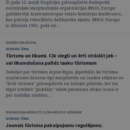
Šī gada 12. maijā Ungārijas galvaspilsētā Budapeštā
norisinājās starptautiskās organizācijas INSOL Europe
gadskārtējā Austrumeiropas valstu komitejas konference,
kas pulcēja rekordlielu dalībnieku skaitu. INSOL Europe
ir dibināta 1981. gadā un ...
INGRĪDA SMUŠKOVA
NUMURA TĒMA
Tūrisms un likumi. Cik viegli un ērti strādāt jeb –
vai likumdošana palīdz lauku tūrismam
Domājot par tūrismu ārpus Rīgas, jāpiebilst, ka tūrisma
uzņēmumu biznesa tipi mazpilsētās un laukos atšķiras no
"lielā tūrisma" galvaspilsētā un lielajās pilsētās, bet tos
tāpat ietekmē "globālās" valsts pārmaiņu idejas (runa ir
par nodokļu sistēmu ...
IEVA BALDIŅA-BRŪKLĪTE, ELĪNA KRECELE-GERMANE
NUMURA TĒMA
Jaunais tūrisma pakalpojumu regulējums: