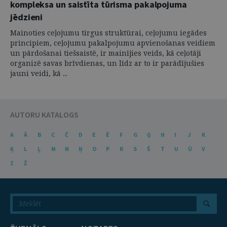
kompleksa un saistīta tūrisma pakalpojuma
jēdzieni
Mainoties ceļojumu tirgus struktūrai, ceļojumu iegādes
principiem, ceļojumu pakalpojumu apvienošanas veidiem
un pārdošanai tiešsaistē, ir mainījies veids, kā ceļotāji
organizē savas brīvdienas, un līdz ar to ir parādījušies
jauni veidi, kā ...
AUTORU KATALOGS
A
Ā
B
C
Č
D
E
Ē
F
G
Ģ
H
I
J
K
Ķ
L
Ļ
M
N
Ņ
O
P
R
S
Š
T
U
Ū
V
Z
Ž