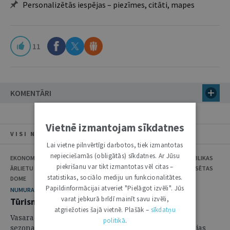
Personalizētās iespējas – piezīmes, citāti, mapes
11
KOMENTĀRI
Vietnē izmantojam sīkdatnes
VISI NUMURA RAKSTI
Lai vietne pilnvērtīgi darbotos, tiek izmantotas
nepieciešamās (obligātās) sīkdatnes. Ar Jūsu
EKONOMIKAS MINISTRIJA, LIEPĀJAS PILSĒTAS DOME, LATVIJAS REPUBLIKAS
piekrišanu var tikt izmantotas vēl citas –
ĀRLIETU MINISTRIJAS KONSULĀRAIS DEPARTAMENTS, JĒKABPILS PILSĒTAS
statistikas, sociālo mediju un funkcionalitātes.
DOME
Papildinformācijai atveriet "Pielāgot izvēli". Jūs
NUMURA TĒMA
varat jebkurā brīdī mainīt savu izvēli,
Tūrisma tiesības drošai un mierīgai atpūtai
atgriežoties šajā vietnē. Plašāk –
sīkdatņu
Vasara Latvijā ir gan atvaļinājumu, gan arī tūrisma
politikā
.
sezona. Lielākā daļa no mums šajā laikā meklē iespējas