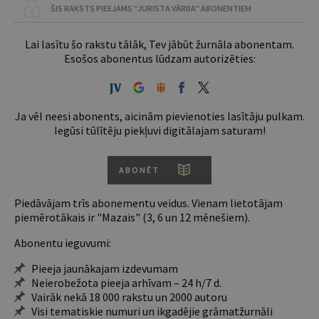
ŠIS RAKSTS PIEEJAMS “JURISTA VĀRDA” ABONENTIEM
Lai lasītu šo rakstu tālāk, Tev jābūt žurnāla abonentam.
Esošos abonentus lūdzam autorizēties:
Ja vēl neesi abonents, aicinām pievienoties lasītāju pulkam.
Iegūsi tūlītēju piekļuvi digitālajam saturam!
ABONĒT
Piedāvājam trīs abonementu veidus. Vienam lietotājam
piemērotākais ir "Mazais" (3, 6 un 12 mēnešiem).
Abonentu ieguvumi:
Pieeja jaunākajam izdevumam
Neierobežota pieeja arhīvam – 24 h/7 d.
Vairāk nekā 18 000 rakstu un 2000 autoru
Visi tematiskie numuri un ikgadējie grāmatžurnāli