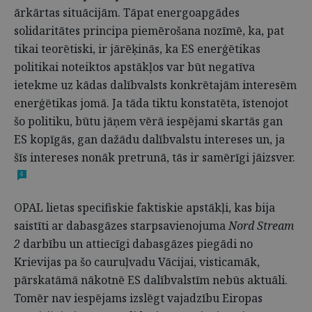
ārkārtas situācijām. Tāpat energoapgādes
solidaritātes principa piemērošana nozīmē, ka, pat
tikai teorētiski, ir jārēķinās, ka ES enerģētikas
politikai noteiktos apstākļos var būt negatīva
ietekme uz kādas dalībvalsts konkrētajām interesēm
enerģētikas jomā. Ja tāda tiktu konstatēta, īstenojot
šo politiku, būtu jāņem vērā iespējami skartās gan
ES kopīgās, gan dažādu dalībvalstu intereses un, ja
šīs intereses nonāk pretrunā, tās ir samērīgi jāizsver.
4
OPAL lietas specifiskie faktiskie apstākļi, kas bija
saistīti ar dabasgāzes starpsavienojuma
Nord Stream
2
darbību un attiecīgi dabasgāzes piegādi no
Krievijas pa šo cauruļvadu Vācijai, visticamāk,
pārskatāmā nākotnē ES dalībvalstīm nebūs aktuāli.
Tomēr nav iespējams izslēgt vajadzību Eiropas