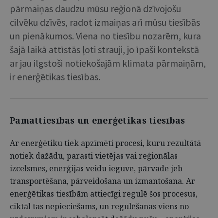
pārmaiņas daudzu mūsu reģionā dzīvojošu
cilvēku dzīvēs, radot izmaiņas arī mūsu tiesībās
un pienākumos. Viena no tiesību nozarēm, kura
šajā laikā attīstās ļoti strauji, jo īpaši kontekstā
ar jau ilgstoši notiekošajām klimata pārmaiņām,
ir enerģētikas tiesības.
Pamattiesības un enerģētikas tiesības
Ar enerģētiku tiek apzīmēti procesi, kuru rezultātā
notiek dažādu, parasti vietējas vai reģionālas
izcelsmes, enerģijas veidu ieguve, pārvade jeb
transportēšana, pārveidošana un izmantošana. Ar
enerģētikas tiesībām attiecīgi regulē šos procesus,
ciktāl tas nepieciešams, un regulēšanas viens no