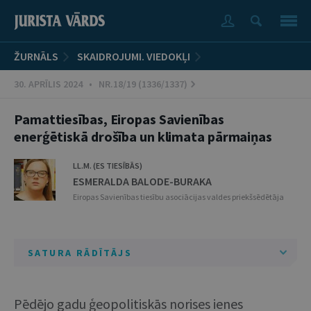
ŽURNĀLS
SKAIDROJUMI. VIEDOKĻI
30. APRĪLIS 2024 • NR.18/19 (1336/1337)
Pamattiesības, Eiropas Savienības
enerģētiskā drošība un klimata pārmaiņas
LL.M. (ES TIESĪBĀS)
ESMERALDA BALODE-BURAKA
Eiropas Savienības tiesību asociācijas valdes priekšsēdētāja
SATURA RĀDĪTĀJS
Pēdējo gadu ģeopolitiskās norises ienes