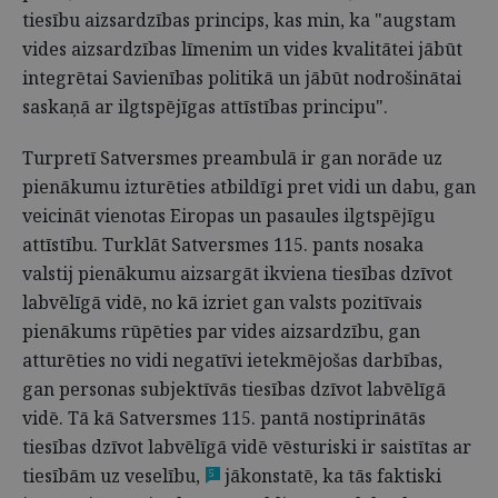
tiesību aizsardzības princips, kas min, ka "augstam
vides aizsardzības līmenim un vides kvalitātei jābūt
integrētai Savienības politikā un jābūt nodrošinātai
saskaņā ar ilgtspējīgas attīstības principu".
Turpretī Satversmes preambulā ir gan norāde uz
pienākumu izturēties atbildīgi pret vidi un dabu, gan
veicināt vienotas Eiropas un pasaules ilgtspējīgu
attīstību. Turklāt Satversmes 115. pants nosaka
valstij pienākumu aizsargāt ikviena tiesības dzīvot
labvēlīgā vidē, no kā izriet gan valsts pozitīvais
pienākums rūpēties par vides aizsardzību, gan
atturēties no vidi negatīvi ietekmējošas darbības,
gan personas subjektīvās tiesības dzīvot labvēlīgā
vidē. Tā kā Satversmes 115. pantā nostiprinātās
tiesības dzīvot labvēlīgā vidē vēsturiski ir saistītas ar
tiesībām uz veselību,
jākonstatē, ka tās faktiski
5