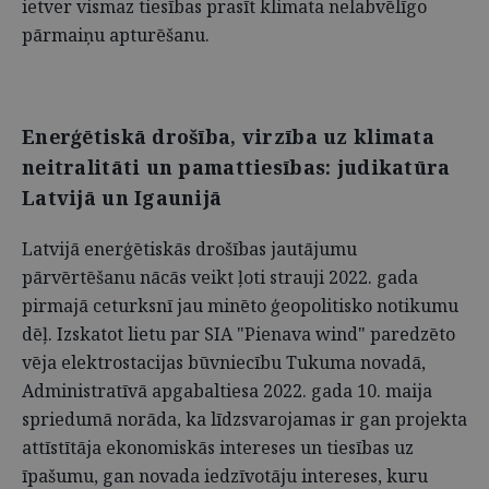
ietver vismaz tiesības prasīt klimata nelabvēlīgo
pārmaiņu apturēšanu.
Enerģētiskā drošība, virzība uz klimata
neitralitāti un pamattiesības: judikatūra
Latvijā un Igaunijā
Latvijā enerģētiskās drošības jautājumu
pārvērtēšanu nācās veikt ļoti strauji 2022. gada
pirmajā ceturksnī jau minēto ģeopolitisko notikumu
dēļ. Izskatot lietu par SIA "Pienava wind" paredzēto
vēja elektrostacijas būvniecību Tukuma novadā,
Administratīvā apgabaltiesa 2022. gada 10. maija
spriedumā norāda, ka līdzsvarojamas ir gan projekta
attīstītāja ekonomiskās intereses un tiesības uz
īpašumu, gan novada iedzīvotāju intereses, kuru