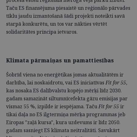
procesā esošu reģionāla mēroga vēja parku izbūvi.
Taču ES finansējuma piesaistē un reģionālo pārvades
tīklu jaudu izmantošanā šādi projekti noteikti savā
starpā konkurētu, un tos var nākties vērtēt
solidaritātes principa ietvaros.
Klimata pārmaiņas un pamattiesības
Šobrīd viena no enerģētikas jomas aktualitātēm ir
darbība, lai noskaidrotu, vai ES iniciatīvas
Fit for 55
,
kas nosaka ES dalībvalstu kopējo mērķi līdz 2030.
gadam samazināt siltumnīcefekta gāzu emisijas par
vismaz 55 %, izpilde ir iespējama. Taču
Fit for 55
ir
tikai daļa no ES ilgtermiņa mērķa programmas jeb
Eiropas "zaļā kursa", kura uzdevums ir līdz 2050.
gadam sasniegt ES klimata neitralitāti. Savukārt