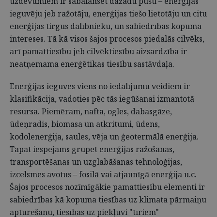
uzdevumiem ir sabalansēt dažādu pušu – enerģijas
ieguvēju jeb ražotāju, enerģijas tiešo lietotāju un citu
enerģijas tirgus dalībnieku, un sabiedrības kopumā
intereses. Tā kā visos šajos procesos piedalās cilvēks,
arī pamattiesību jeb cilvēktiesību aizsardzība ir
neatņemama enerģētikas tiesību sastāvdaļa.
Enerģijas ieguves viens no iedalījumu veidiem ir
klasifikācija, vadoties pēc tās iegūšanai izmantotā
resursa. Piemēram, nafta, ogles, dabasgāze,
ūdeņradis, biomasa un atkritumi, ūdens,
kodolenerģija, saules, vēja un ģeotermālā enerģija.
Tāpat iespējams grupēt enerģijas ražošanas,
transportēšanas un uzglabāšanas tehnoloģijas,
izcelsmes avotus – fosilā vai atjaunīgā enerģija u.c.
Šajos procesos nozīmīgākie pamattiesību elementi ir
sabiedrības kā kopuma tiesības uz klimata pārmaiņu
apturēšanu, tiesības uz piekļuvi "tīriem"