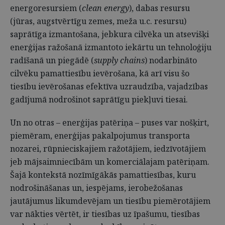
energoresursiem (
clean energy
), dabas resursu
(jūras, augstvērtīgu zemes, meža u.c. resursu)
saprātīga izmantošana, jebkura cilvēka un atsevišķi
enerģijas ražošanā izmantoto iekārtu un tehnoloģiju
radīšanā un piegādē (
supply chains
) nodarbināto
cilvēku pamattiesību ievērošana, kā arī visu šo
tiesību ievērošanas efektīva uzraudzība, vajadzības
gadījumā nodrošinot saprātīgu piekļuvi tiesai.
Un no otras – enerģijas patēriņa – puses var nošķirt,
piemēram, enerģijas pakalpojumus transporta
nozarei, rūpnieciskajiem ražotājiem, iedzīvotājiem
jeb mājsaimniecībām un komerciālajam patēriņam.
Šajā kontekstā nozīmīgākās pamattiesības, kuru
nodrošināšanas un, iespējams, ierobežošanas
jautājumus likumdevējam un tiesību piemērotājiem
var nākties vērtēt, ir tiesības uz īpašumu, tiesības