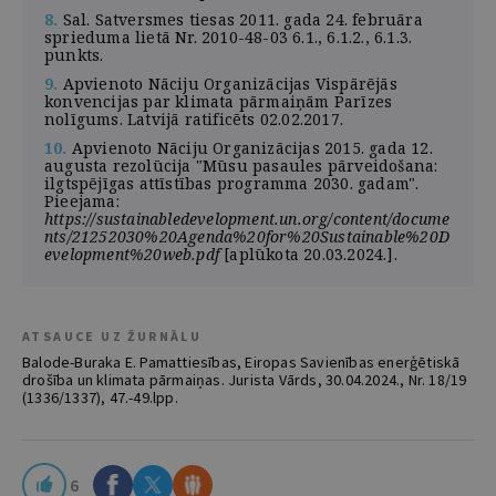
8.
Sal. Satversmes tiesas 2011. gada 24. februāra
sprieduma lietā Nr. 2010-48-03 6.1., 6.1.2., 6.1.3.
punkts.
9.
Apvienoto Nāciju Organizācijas Vispārējās
konvencijas par klimata pārmaiņām Parīzes
nolīgums. Latvijā ratificēts 02.02.2017.
10.
Apvienoto Nāciju Organizācijas 2015. gada 12.
augusta rezolūcija "Mūsu pasaules pārveidošana:
ilgtspējīgas attīstības programma 2030. gadam".
Pieejama:
https://sustainabledevelopment.un.org/content/docume
nts/21252030%20Agenda%20for%20Sustainable%20D
evelopment%20web.pdf
[aplūkota 20.03.2024.].
ATSAUCE UZ ŽURNĀLU
Balode-Buraka E. Pamattiesības, Eiropas Savienības enerģētiskā
drošība un klimata pārmaiņas. Jurista Vārds, 30.04.2024., Nr. 18/19
(1336/1337), 47.-49.lpp.
6