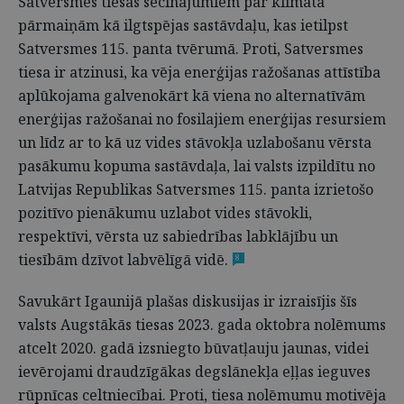
Satversmes tiesas secinājumiem par klimata
pārmaiņām kā ilgtspējas sastāvdaļu, kas ietilpst
Satversmes 115. panta tvērumā. Proti, Satversmes
tiesa ir atzinusi, ka vēja enerģijas ražošanas attīstība
aplūkojama galvenokārt kā viena no alternatīvām
enerģijas ražošanai no fosilajiem enerģijas resursiem
un līdz ar to kā uz vides stāvokļa uzlabošanu vērsta
pasākumu kopuma sastāvdaļa, lai valsts izpildītu no
Latvijas Republikas Satversmes 115. panta izrietošo
pozitīvo pienākumu uzlabot vides stāvokli,
respektīvi, vērsta uz sabiedrības labklājību un
tiesībām dzīvot labvēlīgā vidē.
8
Savukārt Igaunijā plašas diskusijas ir izraisījis šīs
valsts Augstākās tiesas 2023. gada oktobra nolēmums
atcelt 2020. gadā izsniegto būvatļauju jaunas, videi
ievērojami draudzīgākas degslānekļa eļļas ieguves
rūpnīcas celtniecībai. Proti, tiesa nolēmumu motivēja