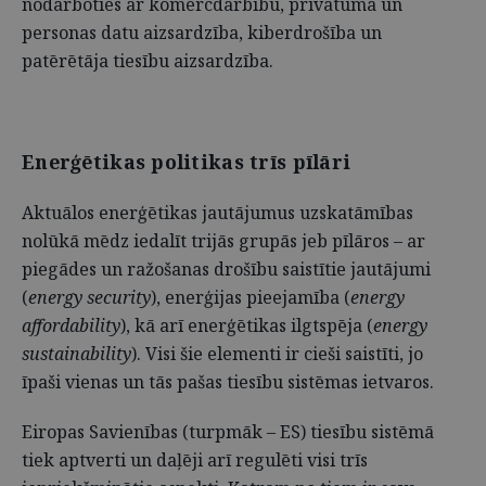
nodarboties ar komercdarbību, privātuma un
personas datu aizsardzība, kiberdrošība un
patērētāja tiesību aizsardzība.
Enerģētikas politikas trīs pīlāri
Aktuālos enerģētikas jautājumus uzskatāmības
nolūkā mēdz iedalīt trijās grupās jeb pīlāros – ar
piegādes un ražošanas drošību saistītie jautājumi
(
energy security
), enerģijas pieejamība (
energy
affordability
), kā arī enerģētikas ilgtspēja (
energy
sustainability
). Visi šie elementi ir cieši saistīti, jo
īpaši vienas un tās pašas tiesību sistēmas ietvaros.
Eiropas Savienības (turpmāk – ES) tiesību sistēmā
tiek aptverti un daļēji arī regulēti visi trīs