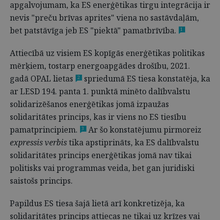
apgalvojumam, ka ES enerģētikas tirgu integrācija ir
nevis "preču brīvas aprites" viena no sastāvdaļām,
bet patstāvīga jeb ES "piektā" pamatbrīvība.
1
Attiecībā uz visiem ES kopīgās enerģētikas politikas
mērķiem, tostarp energoapgādes drošību, 2021.
gadā OPAL lietas
spriedumā ES tiesa konstatēja, ka
2
ar LESD 194. panta 1. punktā minēto dalībvalstu
solidarizēšanos enerģētikas jomā izpaužas
solidaritātes princips, kas ir viens no ES tiesību
pamatprincipiem.
Ar šo konstatējumu pirmoreiz
3
expressis verbis
tika apstiprināts, ka ES dalībvalstu
solidaritātes princips enerģētikas jomā nav tikai
politisks vai programmas veida, bet gan juridiski
saistošs princips.
Papildus ES tiesa šajā lietā arī konkretizēja, ka
solidaritātes princips attiecas ne tikai uz krīzes vai