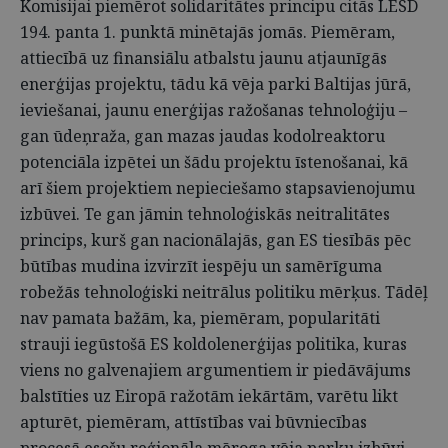
Komisijai piemērot solidaritātes principu citās LESD
194. panta 1. punktā minētajās jomās. Piemēram,
attiecībā uz finansiālu atbalstu jaunu atjaunīgās
enerģijas projektu, tādu kā vēja parki Baltijas jūrā,
ieviešanai, jaunu enerģijas ražošanas tehnoloģiju –
gan ūdeņraža, gan mazas jaudas kodolreaktoru
potenciāla izpētei un šādu projektu īstenošanai, kā
arī šiem projektiem nepieciešamo stapsavienojumu
izbūvei. Te gan jāmin tehnoloģiskās neitralitātes
princips, kurš gan nacionālajās, gan ES tiesībās pēc
būtības mudina izvirzīt iespēju un samērīguma
robežās tehnoloģiski neitrālus politiku mērķus. Tādēļ
nav pamata bažām, ka, piemēram, popularitāti
strauji iegūstošā ES koldolenerģijas politika, kuras
viens no galvenajiem argumentiem ir piedāvājums
balstīties uz Eiropā ražotām iekārtām, varētu likt
apturēt, piemēram, attīstības vai būvniecības