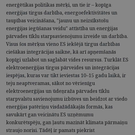
enerģētikas politikas mērķi, un tie ir – kopīga
enerģijas tirgus darbība, energoefektivitātes un
taupības veicināšana, "jaunu un neizsīkstošu
enerģijas iegūšanas veidu" attīstība un enerģijas
pārvades tīklu starpsavienojumu izveide un darbība.
Visus šos mērķus vieno ES iekšējā tirgus darbības
ciešākas integrācijas saikne, kā arī apņemšanās
kopīgi uzlabot un saglabāt vides resursus. Turklāt ES
elektroenerģijas tirgus pārveides un integrācijas
iespējas, kuras var tikt ieviestas 10–15 gadu laikā, ir
teju neaptveramas, sākot no vērienīgu
elektroenerģijas un ūdeņraža pārvades tīklu
starpvalstu savienojumu izbūves un beidzot ar viedo
enerģijas patēriņu visdažādākajās formās, kas
savukārt gan veicinātu ES uzņēmumu
konkurētspēju, gan ļautu mazināt klimata pārmaiņu
straujo norisi. Tādēļ ir pamats piekrist