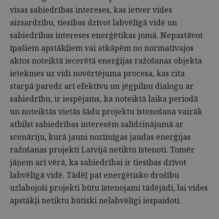
visas sabiedrības intereses, kas ietver vides
aizsardzību, tiesības dzīvot labvēlīgā vidē un
sabiedrības intereses enerģētikas jomā. Nepastāvot
īpašiem apstākļiem vai atkāpēm no normatīvajos
aktos noteiktā iecerētā enerģijas ražošanas objekta
ietekmes uz vidi novērtējuma procesa, kas cita
starpā paredz arī efektīvu un jēgpilnu dialogu ar
sabiedrību, ir iespējams, ka noteiktā laika periodā
un noteiktās vietās šādu projektu īstenošana vairāk
atbilst sabiedrības interesēm salīdzinājumā ar
scenāriju, kurā jauni nozīmīgas jaudas enerģijas
ražošanas projekti Latvijā netiktu īstenoti. Tomēr
jāņem arī vērā, ka sabiedrībai ir tiesības dzīvot
labvēlīgā vidē. Tādēļ pat enerģētisko drošību
uzlabojoši projekti būtu īstenojami tādējādi, lai vides
apstākļi netiktu būtiski nelabvēlīgi iespaidoti.