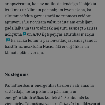
ar apsvērumu, ka nav notikusi pienācīga šī objekta
ietekmes uz klimata pārmaiņām izvērtēšana, ka
siltumnīcefekta gāzu izmeši no rūpnīcas veidotu
aptuveni 1/10 no visām valstī radītajām emisijām
gada laikā un tas visdrīzāk neļautu sasniegt Parīzes
nolīguma
un ANO ilgtspējīgas attīstības mērķus,
9
kā arī ka lēmums par būvatļaujas izsniegšanu ir
10
balstīts uz neaktuālu Nacionālā enerģētikas un
klimata plāna versiju.
Noslēgums
Pamattiesības ir enerģētikas tiesību neatņemama
sastāvdaļa, tostarp klimata pārmaiņu un
enerģētiskās drošības kontekstā. Šo abu mērķu
vienlaicīga īstenošana var prasīt izsvērt un līdzsvarot