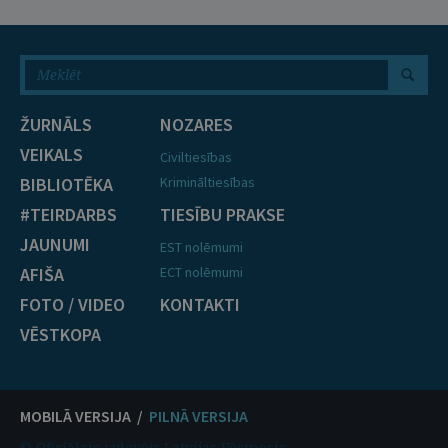
ŽURNĀLS
NOZARES
VEIKALS
Civiltiesības
BIBLIOTĒKA
Krimināltiesības
#TEIRDARBS
TIESĪBU PRAKSE
JAUNUMI
EST nolēmumi
AFIŠA
ECT nolēmumi
FOTO / VIDEO
KONTAKTI
VĒSTKOPA
MOBILĀ VERSIJA /
PILNĀ VERSIJA
© Oficiālais izdevējs Latvijas Vēstnesis