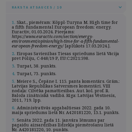
RAKSTA ATSAUCES / 10
1.
Skat., piemēram: Köppl-Turyna M. High time for
a fifth fundamental European freedom: energy.
Euractiv, 01.03.2024. Pieejams:
https://www.euractiv.com/section/energy-
environment/opinion/high-time-for-a-fifth-fundamental-
european-freedom-energy/
[aplūkots 17.03.2024.].
2.
Eiropas Savienības Tiesas spriedums lietā Vācija
pret Poliju, C‑848/19 P, EU:C:2021:598.
3.
Turpat, 38. punkts.
4.
Turpat, 73. punkts.
5.
Meiere S., Čepāne I. 115. panta komentārs. Grām.:
Latvijas Republikas Satversmes komentāri. VIII
nodaļa: Cilvēka pamattiesības. Aut. kol. prof. R.
Baloža zinātniskā vadībā. Rīga: Latvijas Vēstnesis,
2011, 719. lpp.
6.
Administratīvās apgabaltiesas 2022. gada 10.
maija spriedums lietā Nr. A420181220, 13.1. punkts.
7.
Senāta 2022. gada 11. janvāra lēmums par
pagaidu aizsardzības līdzekļa piemērošanu lietā
Nr. A420181220, 10. punkts.