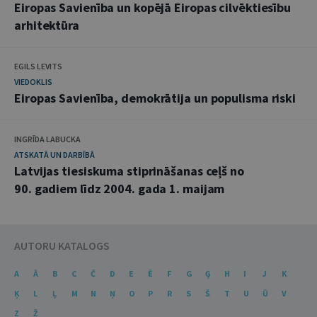
Eiropas Savienība un kopējā Eiropas cilvēktiesību
arhitektūra
EGILS LEVITS
VIEDOKLIS
Eiropas Savienība, demokrātija un populisma riski
INGRĪDA LABUCKA
ATSKATĀ UN DARBĪBĀ
Latvijas tiesiskuma stiprināšanas ceļš no
90. gadiem līdz 2004. gada 1. maijam
AUTORU KATALOGS
A
Ā
B
C
Č
D
E
Ē
F
G
Ģ
H
I
J
K
Ķ
L
Ļ
M
N
Ņ
O
P
R
S
Š
T
U
Ū
V
Z
Ž