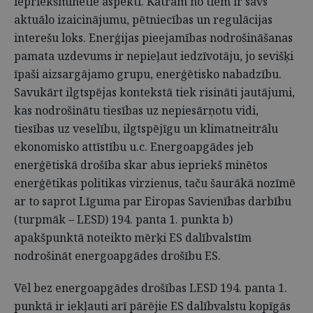
iepriekšminētie aspekti. Katram no tiem ir savs
aktuālo izaicinājumu, pētniecības un regulācijas
interešu loks. Enerģijas pieejamības nodrošināšanas
pamata uzdevums ir nepieļaut iedzīvotāju, jo sevišķi
īpaši aizsargājamo grupu, enerģētisko nabadzību.
Savukārt ilgtspējas kontekstā tiek risināti jautājumi,
kas nodrošinātu tiesības uz nepiesārņotu vidi,
tiesības uz veselību, ilgtspējīgu un klimatneitrālu
ekonomisko attīstību u.c. Energoapgādes jeb
enerģētiskā drošība skar abus iepriekš minētos
enerģētikas politikas virzienus, taču šaurākā nozīmē
ar to saprot Līguma par Eiropas Savienības darbību
(turpmāk – LESD) 194. panta 1. punkta b)
apakšpunktā noteikto mērķi ES dalībvalstīm
nodrošināt energoapgādes drošību ES.
Vēl bez energoapgādes drošības LESD 194. panta 1.
punktā ir iekļauti arī pārējie ES dalībvalstu kopīgās