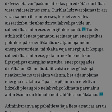
dzīvesvieta vai īpašumi atrodas paredzētās darbības
vietā vai ietekmes zonā. Turklāt līdzsvarojamas ir arī
visas sabiedrības intereses, kas ietver vides
aizsardzību, tiesības dzīvot labvēlīgā vidē un
sabiedrības intereses enerģētikas jomā.
Tomēr
6
atbilstoši Senāta pamatoti secinātajam enerģētikas
politikas pārorientēšanās uz atjaunojamiem
energoresursiem, tai skaitā vēja enerģiju, ir kopīga
sabiedrības interese, jo tai ir nozīme ne tikai
ilgtspējīgas enerģijas attīstībā, energoapgādes
drošībā un ES un tās dalībvalstu enerģētiskajā
neatkarībā no trešajām valstīm, bet atjaunojamā
enerģija ir atzīta arī par iespējamu un efektīvu
līdzekli pieaugošo nelabvēlīgo klimata pārmaiņu
apturēšanai un klimata neitralitātes panākšanai.
7
Administratīvā apgabaltiesa šajā lietā atsaucas arī uz