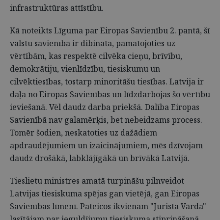
infrastruktūras attīstību.
Kā noteikts Līguma par Eiropas Savienību 2. pantā, šī
valstu savienība ir dibināta, pamatojoties uz
vērtībām, kas respektē cilvēka cieņu, brīvību,
demokrātiju, vienlīdzību, tiesiskumu un
cilvēktiesības, tostarp minoritāšu tiesības. Latvija ir
daļa no Eiropas Savienības un līdzdarbojas šo vērtību
ieviešanā. Vēl daudz darba priekšā. Dalība Eiropas
Savienībā nav galamērķis, bet nebeidzams process.
Tomēr šodien, neskatoties uz dažādiem
apdraudējumiem un izaicinājumiem, mēs dzīvojam
daudz drošākā, labklājīgākā un brīvākā Latvijā.
Tieslietu ministres amatā turpināšu pilnveidot
Latvijas tiesiskuma spējas gan vietējā, gan Eiropas
Savienības līmenī. Pateicos ikvienam "Jurista Vārda"
lasītājam par ieguldījumu tiesiskuma stiprināšanā