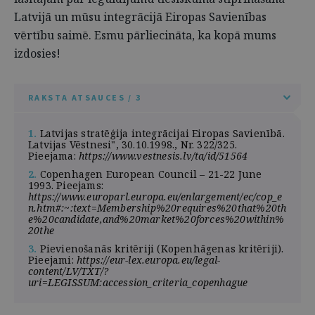
Latvijā un mūsu integrācijā Eiropas Savienības
vērtību saimē. Esmu pārliecināta, ka kopā mums
izdosies!
RAKSTA ATSAUCES / 3
1.
Latvijas stratēģija integrācijai Eiropas Savienībā.
Latvijas Vēstnesi", 30.10.1998., Nr. 322/325.
Pieejama:
https://www.vestnesis.lv/ta/id/51564
2.
Copenhagen European Council – 21-22 June
1993. Pieejams:
https://www.europarl.europa.eu/enlargement/ec/cop_e
n.htm#:~:text=Membership%20requires%20that%20th
e%20candidate,and%20market%20forces%20within%
20the
3.
Pievienošanās kritēriji (Kopenhāgenas kritēriji).
Pieejami:
https://eur-lex.europa.eu/legal-
content/LV/TXT/?
uri=LEGISSUM:accession_criteria_copenhague