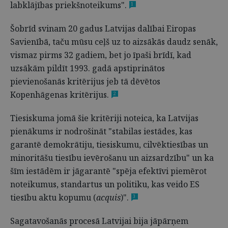
labklājības priekšnoteikums".
1
Šobrīd svinam 20 gadus Latvijas dalībai Eiropas
Savienībā, taču mūsu ceļš uz to aizsākās daudz senāk,
vismaz pirms 32 gadiem, bet jo īpaši brīdī, kad
uzsākām pildīt 1993. gadā apstiprinātos
pievienošanās kritērijus jeb tā dēvētos
Kopenhāgenas kritērijus.
2
Tiesiskuma jomā šie kritēriji noteica, ka Latvijas
pienākums ir nodrošināt "stabilas iestādes, kas
garantē demokrātiju, tiesiskumu, cilvēktiesības un
minoritāšu tiesību ievērošanu un aizsardzību" un ka
šīm iestādēm ir jāgarantē "spēja efektīvi piemērot
noteikumus, standartus un politiku, kas veido ES
tiesību aktu kopumu (
acquis
)".
3
Sagatavošanās procesā Latvijai bija jāpārņem