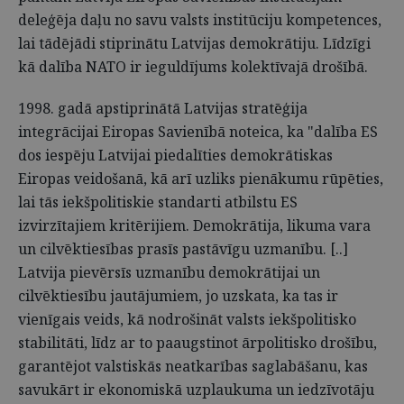
deleģēja daļu no savu valsts institūciju kompetences,
lai tādējādi stiprinātu Latvijas demokrātiju. Līdzīgi
kā dalība NATO ir ieguldījums kolektīvajā drošībā.
1998. gadā apstiprinātā Latvijas stratēģija
integrācijai Eiropas Savienībā noteica, ka "dalība ES
dos iespēju Latvijai piedalīties demokrātiskas
Eiropas veidošanā, kā arī uzliks pienākumu rūpēties,
lai tās iekšpolitiskie standarti atbilstu ES
izvirzītajiem kritērijiem. Demokrātija, likuma vara
un cilvēktiesības prasīs pastāvīgu uzmanību. [..]
Latvija pievērsīs uzmanību demokrātijai un
cilvēktiesību jautājumiem, jo uzskata, ka tas ir
vienīgais veids, kā nodrošināt valsts iekšpolitisko
stabilitāti, līdz ar to paaugstinot ārpolitisko drošību,
garantējot valstiskās neatkarības saglabāšanu, kas
savukārt ir ekonomiskā uzplaukuma un iedzīvotāju