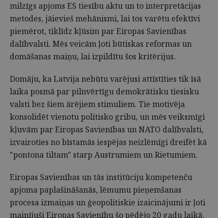
milzīgs apjoms ES tiesību aktu un to interpretācijas
metodes, jāievieš mehānismi, lai tos varētu efektīvi
piemērot, tiklīdz kļūsim par Eiropas Savienības
dalībvalsti. Mēs veicām ļoti būtiskas reformas un
domāšanas maiņu, lai izpildītu šos kritērijus.
Domāju, ka Latvija nebūtu varējusi attīstīties tik īsā
laika posmā par pilnvērtīgu demokrātisku tiesisku
valsti bez šiem ārējiem stimuliem. Tie motivēja
konsolidēt vienotu politisko gribu, un mēs veiksmīgi
kļuvām par Eiropas Savienības un NATO dalībvalsti,
izvairoties no bīstamās iespējas neizlēmīgi dreifēt kā
"pontona tiltam" starp Austrumiem un Rietumiem.
Eiropas Savienības un tās institūciju kompetenču
apjoma paplašināšanās, lēmumu pieņemšanas
procesa izmaiņas un ģeopolitiskie izaicinājumi ir ļoti
mainījuši Eiropas Savienību šo pēdējo 20 gadu laikā.