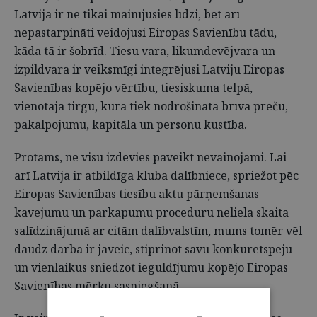
Latvija ir ne tikai mainījusies līdzi, bet arī
nepastarpināti veidojusi Eiropas Savienību tādu,
kāda tā ir šobrīd. Tiesu vara, likumdevējvara un
izpildvara ir veiksmīgi integrējusi Latviju Eiropas
Savienības kopējo vērtību, tiesiskuma telpā,
vienotajā tirgū, kurā tiek nodrošināta brīva preču,
pakalpojumu, kapitāla un personu kustība.
Protams, ne visu izdevies paveikt nevainojami. Lai
arī Latvija ir atbildīga kluba dalībniece, spriežot pēc
Eiropas Savienības tiesību aktu pārņemšanas
kavējumu un pārkāpumu procedūru nelielā skaita
salīdzinājumā ar citām dalībvalstīm, mums tomēr vēl
daudz darba ir jāveic, stiprinot savu konkurētspēju
un vienlaikus sniedzot ieguldījumu kopējo Eiropas
Savienības mērķu sasniegšanā.