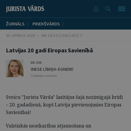
ŽURNĀLS
PRIEKŠVĀRDS
30. APRĪLIS 2024 • NR.18/19 (1336/1337)
Latvijas 20 gadi Eiropas Savienībā
DR. IUR.
INESE LĪBIŅA-EGNERE
Tieslietu ministre
Sveicu "Jurista Vārda" lasītājus šajā nozīmīgajā brīdī
– 20. gadadienā, kopš Latvija pievienojusies Eiropas
Savienībai!
Valstiskās neatkarības atjaunošana un