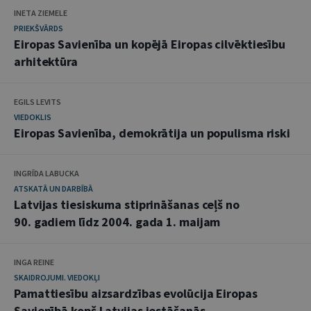
INETA ZIEMELE
PRIEKŠVĀRDS
Eiropas Savienība un kopējā Eiropas cilvēktiesību
arhitektūra
EGILS LEVITS
VIEDOKLIS
Eiropas Savienība, demokrātija un populisma riski
INGRĪDA LABUCKA
ATSKATĀ UN DARBĪBĀ
Latvijas tiesiskuma stiprināšanas ceļš no
90. gadiem līdz 2004. gada 1. maijam
INGA REINE
SKAIDROJUMI. VIEDOKĻI
Pamattiesību aizsardzības evolūcija Eiropas
Savienībā kopš Latvijas iestāšanās