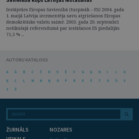
Iestājoties Eiropas Savienībā (turpmāk – ES) 2004. gada
1. maijā Latvija iecementēja savu atgriešanos Eiropas
demokrātisko valstu saimē. 2003. gada 20. septembrī
notikušajā referendumā par iestāšanos ES piedalījās
71,5 % ...
AUTORU KATALOGS
A
Ā
B
C
Č
D
E
Ē
F
G
Ģ
H
I
J
K
Ķ
L
Ļ
M
N
Ņ
O
P
R
S
Š
T
U
Ū
V
Z
Ž
ŽURNĀLS
NOZARES
VEIKALS