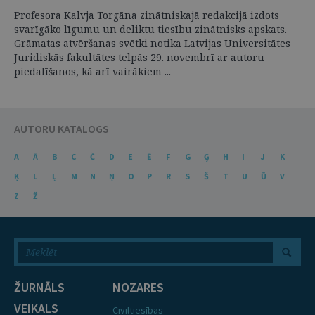
Profesora Kalvja Torgāna zinātniskajā redakcijā izdots
svarīgāko līgumu un deliktu tiesību zinātnisks apskats.
Grāmatas atvēršanas svētki notika Latvijas Universitātes
Juridiskās fakultātes telpās 29. novembrī ar autoru
piedalīšanos, kā arī vairākiem ...
AUTORU KATALOGS
A
Ā
B
C
Č
D
E
Ē
F
G
Ģ
H
I
J
K
Ķ
L
Ļ
M
N
Ņ
O
P
R
S
Š
T
U
Ū
V
Z
Ž
ŽURNĀLS
NOZARES
VEIKALS
Civiltiesības