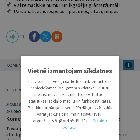
Visi tematiskie numuri un ikgadējie grāmatžurnāli
Personalizētās iespējas – piezīmes, citāti, mapes
11
KOMENTĀRI
Vietnē izmantojam sīkdatnes
Lai vietne pilnvērtīgi darbotos, tiek izmantotas
nepieciešamās (obligātās) sīkdatnes. Ar Jūsu
VISI NUMURA RAKSTI
piekrišanu var tikt izmantotas vēl citas –
statistikas, sociālo mediju un funkcionalitātes.
AIGARS STRUPIŠS
Papildinformācijai atveriet "Pielāgot izvēli". Jūs
SKAIDROJUMI. VIEDOKĻI
varat jebkurā brīdī mainīt savu izvēli,
Komerctiesību attīstība piemērošanas praksē
atgriežoties šajā vietnē. Plašāk –
sīkdatņu
politikā
.
Tiesu prakses ietvaros pēdējos gados ir būtiski
attīstījušies vairāki komerctiesību institūti. Kā galvenie