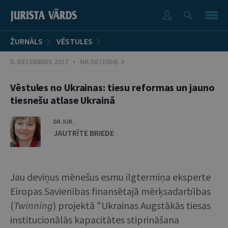
ŽURNĀLS
VĒSTULES
5. DECEMBRIS 2017 • NR.50 (1004)
Vēstules no Ukrainas: tiesu reformas un jauno
tiesnešu atlase Ukrainā
DR. IUR.
JAUTRĪTE BRIEDE
Jau deviņus mēnešus esmu ilgtermiņa eksperte
Eiropas Savienības finansētajā mērķsadarbības
(
Twinning
) projektā "Ukrainas Augstākās tiesas
institucionālās kapacitātes stiprināšana