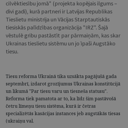
cilvēktiesību jomā" (projekta kopējais ilgums –
divi gadi), kurā partneri ir Latvijas Republikas
Tieslietu ministrija un Vācijas Starptautiskās
tiesiskās palīdzības organizācija "IRZ". Šajā
vēstulē gribu pastāstīt par pārmaiņām, kas skar
Ukrainas tieslietu sistēmu un jo īpaši Augstāko
tiesu.
Tiesu reforma Ukrainā tika uzsākta pagājušā gada
septembrī, izdarot grozījumus Ukrainas konstitūcijā
un likumā "Par tiesu varu un tiesneša statusu".
Reforma tiek pamatota ar to, ka līdz šim pastāvošā
četru līmeņu tiesu sistēma, kurā ir četras
specializētās kasācijas instances jeb augstākās tiesas
(ukraiņu val.