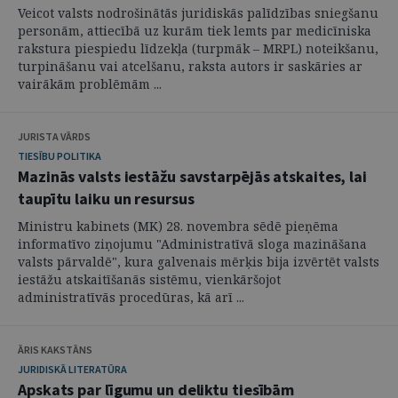
Veicot valsts nodrošinātās juridiskās palīdzības sniegšanu
personām, attiecībā uz kurām tiek lemts par medicīniska
rakstura piespiedu līdzekļa (turpmāk – MRPL) noteikšanu,
turpināšanu vai atcelšanu, raksta autors ir saskāries ar
vairākām problēmām ...
JURISTA VĀRDS
TIESĪBU POLITIKA
Mazinās valsts iestāžu savstarpējās atskaites, lai
taupītu laiku un resursus
Ministru kabinets (MK) 28. novembra sēdē pieņēma
informatīvo ziņojumu "Administratīvā sloga mazināšana
valsts pārvaldē", kura galvenais mērķis bija izvērtēt valsts
iestāžu atskaitīšanās sistēmu, vienkāršojot
administratīvās procedūras, kā arī ...
ĀRIS KAKSTĀNS
JURIDISKĀ LITERATŪRA
Apskats par līgumu un deliktu tiesībām