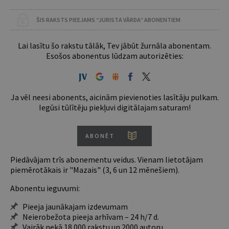
ŠIS RAKSTS PIEEJAMS “JURISTA VĀRDA” ABONENTIEM
Lai lasītu šo rakstu tālāk, Tev jābūt žurnāla abonentam.
Esošos abonentus lūdzam autorizēties:
Ja vēl neesi abonents, aicinām pievienoties lasītāju pulkam.
Iegūsi tūlītēju piekļuvi digitālajam saturam!
ABONĒT
Piedāvājam trīs abonementu veidus. Vienam lietotājam
piemērotākais ir "Mazais" (3, 6 un 12 mēnešiem).
Abonentu ieguvumi:
Pieeja jaunākajam izdevumam
Neierobežota pieeja arhīvam – 24 h/7 d.
Vairāk nekā 18 000 rakstu un 2000 autoru