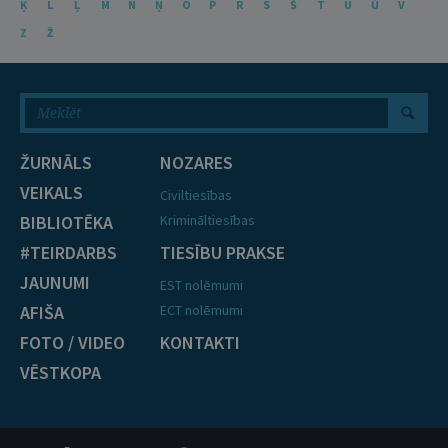
Ķ
L
Ļ
M
N
Ņ
O
P
R
S
Š
T
U
Ū
V
Z
Ž
ŽURNĀLS
NOZARES
VEIKALS
Civiltiesības
BIBLIOTĒKA
Krimināltiesības
#TEIRDARBS
TIESĪBU PRAKSE
JAUNUMI
EST nolēmumi
AFIŠA
ECT nolēmumi
FOTO / VIDEO
KONTAKTI
VĒSTKOPA