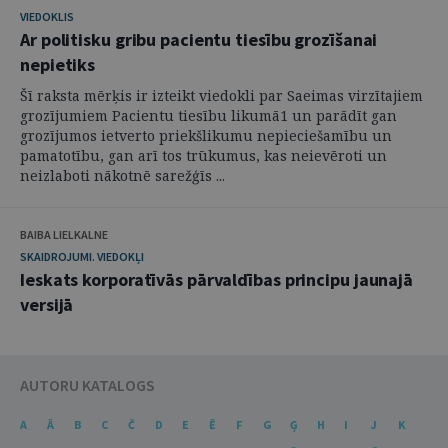
VIEDOKLIS
Ar politisku gribu pacientu tiesību grozīšanai
nepietiks
Šī raksta mērķis ir izteikt viedokli par Saeimas virzītajiem
grozījumiem Pacientu tiesību likumā1 un parādīt gan
grozījumos ietverto priekšlikumu nepieciešamību un
pamatotību, gan arī tos trūkumus, kas neievēroti un
neizlaboti nākotnē sarežģīs ...
BAIBA LIELKALNE
SKAIDROJUMI. VIEDOKĻI
Ieskats korporatīvās pārvaldības principu jaunajā
versijā
AUTORU KATALOGS
A
Ā
B
C
Č
D
E
Ē
F
G
Ģ
H
I
J
K