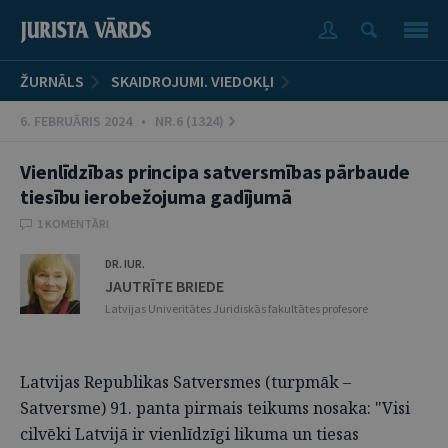
ŽURNĀLS
SKAIDROJUMI. VIEDOKĻI
6. FEBRUĀRIS 2024 • NR.6 (1324)
Vienlīdzības principa satversmības pārbaude
tiesību ierobežojuma gadījumā
1 KOMENTĀRI
DR. IUR.
JAUTRĪTE BRIEDE
Latvijas Univeritātes Juridiskās fakultātes profesore
Latvijas Republikas Satversmes (turpmāk –
Satversme) 91. panta pirmais teikums nosaka: "Visi
cilvēki Latvijā ir vienlīdzīgi likuma un tiesas