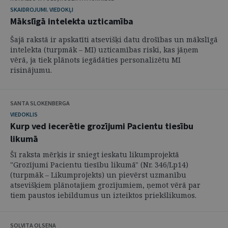
SKAIDROJUMI. VIEDOKĻI
Mākslīgā intelekta uzticamība
Šajā rakstā ir apskatīti atsevišķi datu drošības un mākslīgā
intelekta (turpmāk – MI) uzticamības riski, kas jāņem
vērā, ja tiek plānots iegādāties personalizētu MI
risinājumu.
SANTA SLOKENBERGA
VIEDOKLIS
Kurp ved iecerētie grozījumi Pacientu tiesību
likumā
Šī raksta mērķis ir sniegt ieskatu likumprojektā
"Grozījumi Pacientu tiesību likumā" (Nr. 346/Lp14)
(turpmāk – Likumprojekts) un pievērst uzmanību
atsevišķiem plānotajiem grozījumiem, ņemot vērā par
tiem paustos iebildumus un izteiktos priekšlikumos.
SOLVITA OLSENA