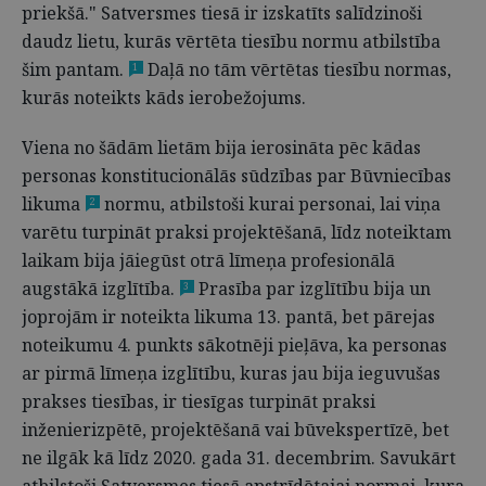
priekšā." Satversmes tiesā ir izskatīts salīdzinoši
daudz lietu, kurās vērtēta tiesību normu atbilstība
šim pantam.
Daļā no tām vērtētas tiesību normas,
1
kurās noteikts kāds ierobežojums.
Viena no šādām lietām bija ierosināta pēc kādas
personas konstitucionālās sūdzības par Būvniecības
likuma
normu, atbilstoši kurai personai, lai viņa
2
varētu turpināt praksi projektēšanā, līdz noteiktam
laikam bija jāiegūst otrā līmeņa profesionālā
augstākā izglītība.
Prasība par izglītību bija un
3
joprojām ir noteikta likuma 13. pantā, bet pārejas
noteikumu 4. punkts sākotnēji pieļāva, ka personas
ar pirmā līmeņa izglītību, kuras jau bija ieguvušas
prakses tiesības, ir tiesīgas turpināt praksi
inženierizpētē, projektēšanā vai būvekspertīzē, bet
ne ilgāk kā līdz 2020. gada 31. decembrim. Savukārt