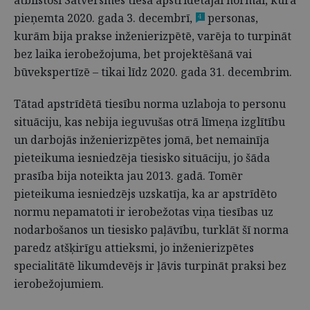
atbilstoši Satversmes tiesā apstrīdētajai normai, kura
pieņemta 2020. gada 3. decembrī,
personas,
4
kurām bija prakse inženierizpētē, varēja to turpināt
bez laika ierobežojuma, bet projektēšanā vai
būvekspertīzē – tikai līdz 2020. gada 31. decembrim.
Tātad apstrīdētā tiesību norma uzlaboja to personu
situāciju, kas nebija ieguvušas otrā līmeņa izglītību
un darbojās inženierizpētes jomā, bet nemainīja
pieteikuma iesniedzēja tiesisko situāciju, jo šāda
prasība bija noteikta jau 2013. gadā. Tomēr
pieteikuma iesniedzējs uzskatīja, ka ar apstrīdēto
normu nepamatoti ir ierobežotas viņa tiesības uz
nodarbošanos un tiesisko paļāvību, turklāt šī norma
paredz atšķirīgu attieksmi, jo inženierizpētes
specialitātē likumdevējs ir ļāvis turpināt praksi bez
ierobežojumiem.