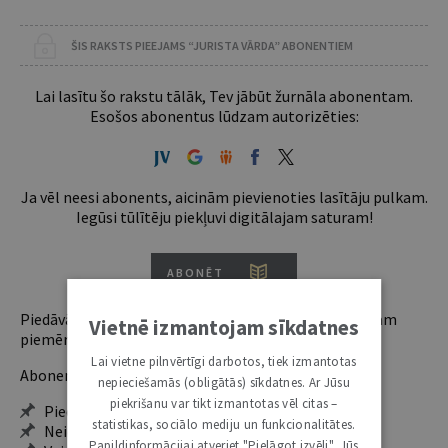
ŠIS RAKSTS PIEEJAMS “JURISTA VĀRDA” ABONENTIEM
Lai lasītu šo rakstu tālāk, Tev jābūt žurnāla abonentam.
Esošos abonentus lūdzam autorizēties:
Ja vēl neesi abonents, aicinām pievienoties lasītāju pulkam.
Iegūsi tūlītēju piekļuvi digitālajam saturam!
ABONĒT
Piedāvājam trīs abonementu veidus. Vienam lietotājam
Vietnē izmantojam sīkdatnes
piemērotākais ir "Mazais" (3, 6 un 12 mēnešiem).
Lai vietne pilnvērtīgi darbotos, tiek izmantotas
Abonentu ieguvumi:
nepieciešamās (obligātās) sīkdatnes. Ar Jūsu
piekrišanu var tikt izmantotas vēl citas –
Pieeja jaunākajam izdevumam
statistikas, sociālo mediju un funkcionalitātes.
Neierobežota pieeja arhīvam – 24 h/7 d.
Papildinformācijai atveriet "Pielāgot izvēli". Jūs