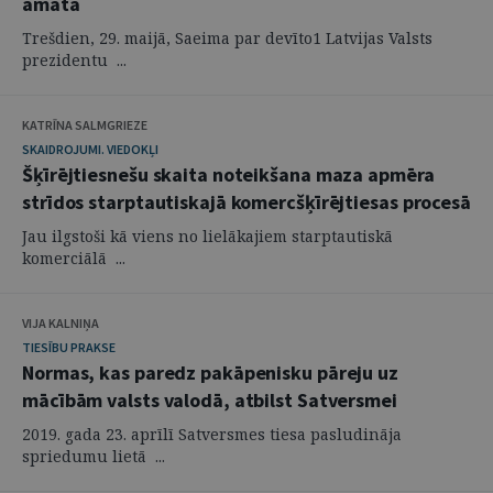
amatā
Trešdien, 29. maijā, Saeima par devīto1 Latvijas Valsts
prezidentu ...
KATRĪNA SALMGRIEZE
SKAIDROJUMI. VIEDOKĻI
Šķīrējtiesnešu skaita noteikšana maza apmēra
strīdos starptautiskajā komercšķīrējtiesas procesā
Jau ilgstoši kā viens no lielākajiem starptautiskā
komerciālā ...
VIJA KALNIŅA
TIESĪBU PRAKSE
Normas, kas paredz pakāpenisku pāreju uz
mācībām valsts valodā, atbilst Satversmei
2019. gada 23. aprīlī Satversmes tiesa pasludināja
spriedumu lietā ...