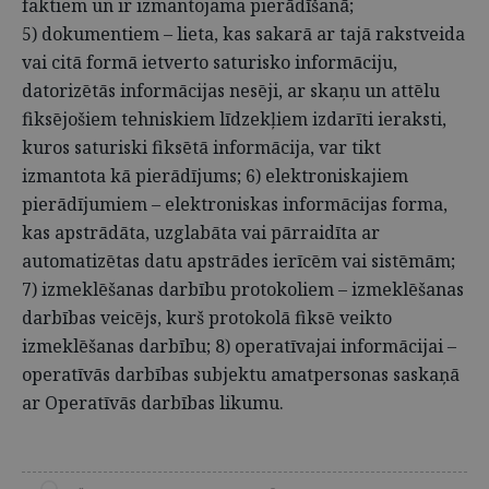
faktiem un ir izmantojama pierādīšanā;
5) dokumentiem – lieta, kas sakarā ar tajā rakstveida
vai citā formā ietverto saturisko informāciju,
datorizētās informācijas nesēji, ar skaņu un attēlu
fiksējošiem tehniskiem līdzekļiem izdarīti ieraksti,
kuros saturiski fiksētā informācija, var tikt
izmantota kā pierādījums; 6) elektroniskajiem
pierādījumiem – elektroniskas informācijas forma,
kas apstrādāta, uzglabāta vai pārraidīta ar
automatizētas datu apstrādes ierīcēm vai sistēmām;
7) izmeklēšanas darbību protokoliem – izmeklēšanas
darbības veicējs, kurš protokolā fiksē veikto
izmeklēšanas darbību; 8) operatīvajai informācijai –
operatīvās darbības subjektu amatpersonas saskaņā
ar Operatīvās darbības likumu.