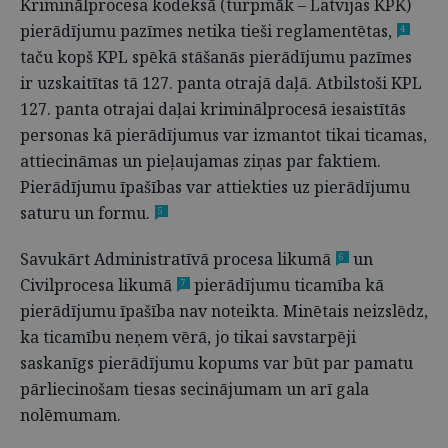
Kriminālprocesa kodeksā (turpmāk – Latvijas KPK)
pierādījumu pazīmes netika tieši reglamentētas,
4
taču kopš KPL spēkā stāšanās pierādījumu pazīmes
ir uzskaitītas tā 127. panta otrajā daļā. Atbilstoši KPL
127. panta otrajai daļai kriminālprocesā iesaistītās
personas kā pierādījumus var izmantot tikai ticamas,
attiecināmas un pieļaujamas ziņas par faktiem.
Pierādījumu īpašības var attiekties uz pierādījumu
saturu un formu.
5
Savukārt Administratīvā procesa likumā
un
6
Civilprocesa likumā
pierādījumu ticamība kā
7
pierādījumu īpašība nav noteikta. Minētais neizslēdz,
ka ticamību neņem vērā, jo tikai savstarpēji
saskanīgs pierādījumu kopums var būt par pamatu
pārliecinošam tiesas secinājumam un arī gala
nolēmumam.