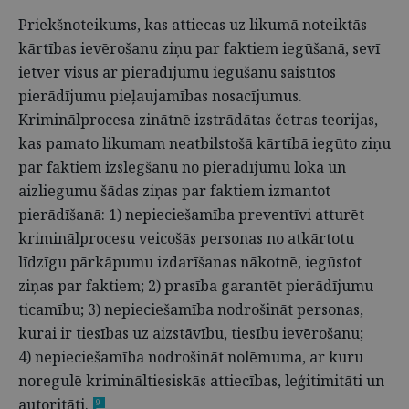
Priekšnoteikums, kas attiecas uz likumā noteiktās
kārtības ievērošanu ziņu par faktiem iegūšanā, sevī
ietver visus ar pierādījumu iegūšanu saistītos
pierādījumu pieļaujamības nosacījumus.
Kriminālprocesa zinātnē izstrādātas četras teorijas,
kas pamato likumam neatbilstošā kārtībā iegūto ziņu
par faktiem izslēgšanu no pierādījumu loka un
aizliegumu šādas ziņas par faktiem izmantot
pierādīšanā: 1) nepieciešamība preventīvi atturēt
kriminālprocesu veicošās personas no atkārtotu
līdzīgu pārkāpumu izdarīšanas nākotnē, iegūstot
ziņas par faktiem; 2) prasība garantēt pierādījumu
ticamību; 3) nepieciešamība nodrošināt personas,
kurai ir tiesības uz aizstāvību, tiesību ievērošanu;
4) nepieciešamība nodrošināt nolēmuma, ar kuru
noregulē krimināltiesiskās attiecības, leģitimitāti un
autoritāti.
9