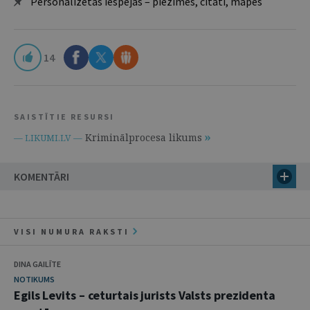
Personalizētās iespējas – piezīmes, citāti, mapes
14
SAISTĪTIE RESURSI
Kriminālprocesa likums
— LIKUMI.LV —
KOMENTĀRI
VISI NUMURA RAKSTI
DINA GAILĪTE
NOTIKUMS
Egils Levits – ceturtais jurists Valsts prezidenta