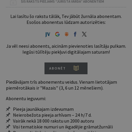
ŠIS RAKSTS PIEEJAMS “JURISTA VĀRDA” ABONENTIEM
Lai lasītu šo rakstu tālāk, Tev jābūt žurnāla abonentam.
Esošos abonentus lūdzam autorizēties:
Ja vēl neesi abonents, aicinām pievienoties lasītāju pulkam.
Iegūsi tūlītēju piekļuvi digitālajam saturam!
ABONĒT
Piedāvājam trīs abonementu veidus. Vienam lietotājam
piemērotākais ir "Mazais" (3, 6 un 12 mēnešiem).
Abonentu ieguvumi:
Pieeja jaunākajam izdevumam
Neierobežota pieeja arhīvam – 24 h/7 d.
Vairāk nekā 18 000 rakstu un 2000 autoru
Visi tematiskie numuri un ikgadējie grāmatžurnāli