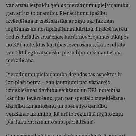
var atstāt iespaidu gan uz pierādījumu pieļaujamību,
gan arī uz to ticamību. Pierādījumu īpašību
izvērtēšana ir cieši saistīta ar ziņu par faktiem
iegūšanas un nostiprināšanas kārtību. Praksē nereti
rodas dažādas situācijas, kurās novērojamas atkāpes
no KPL noteiktās kārtības ievērošanas, kā rezultātā
var tikt liegta atsevišķu pierādījumu izmantošana
pierādīšana.
Pierādījumu pieļaujamība dažādos tās aspektos ir
ļoti plaši pētīta – gan jautājumi par vispārējo
izmeklēšanas darbību veikšanu un KPL noteiktās
kārtības ievērošanu, gan par speciālo izmeklēšanas
darbību izmantošanu un operatīvo darbību
veikšanas likumību, kā arī to rezultātā iegūto ziņu
par faktiem izmantošanu pierādīšanā.
Gan nacionālajā tiesu praksē un judikatūrā, gan arī