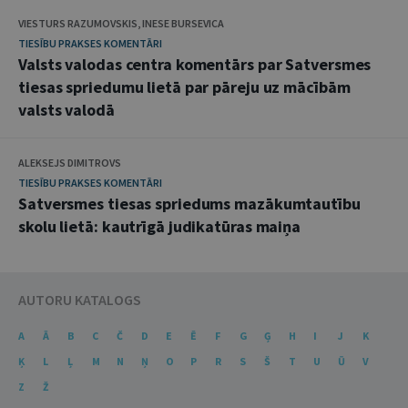
VIESTURS RAZUMOVSKIS, INESE BURSEVICA
TIESĪBU PRAKSES KOMENTĀRI
Valsts valodas centra komentārs par Satversmes
tiesas spriedumu lietā par pāreju uz mācībām
valsts valodā
ALEKSEJS DIMITROVS
TIESĪBU PRAKSES KOMENTĀRI
Satversmes tiesas spriedums mazākumtautību
skolu lietā: kautrīgā judikatūras maiņa
AUTORU KATALOGS
A
Ā
B
C
Č
D
E
Ē
F
G
Ģ
H
I
J
K
Ķ
L
Ļ
M
N
Ņ
O
P
R
S
Š
T
U
Ū
V
Z
Ž