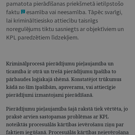
pamatota pierādīšanas priekšmetā ietilpstošo
faktu
esamība vai neesamība. Tāpēc svarīgi,
2
lai krimināltiesisko attiecību taisnīgs
noregulējums tiktu sasniegts ar objektīviem un
KPL paredzētiem līdzekļiem.
Kriminālprocesā pierādījumu pieļaujamība un
ticamība ir otrā un trešā pierādījumu īpašība to
pārbaudes loģiskajā shēmā. Konstatējot trūkumus
kādā no šīm īpašībām, apsverams, vai attiecīgie
pierādījumi izmantojami pierādīšanā.
Pierādījumu pieļaujamība šajā rakstā tiek vērtēta, jo
praksē arvien sastopamas problēmas ar KPL
noteiktās procesuālās kārtības ievērošanu ziņu par
faktiem iegūšanā. Procesuālās kārtības neievērošana