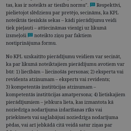
tas, kas ir noteikts ar tiesību normu".
Respektīvi,
11
pielietojot slēdzienu par pretējo, secināms, ka KPL
noteiktās tiesiskās sekas – kādi pierādījumu veidi
tiek pieļauti – attiecināmas vienīgi uz likumā
izsmeļoši
noteikto ziņu par faktiem
12
nostiprinājuma formu.
No KPL uzskaitīto pierādījumu veidiem var secināt,
ka par likumā noteiktajiem pierādījumu avotiem var
būt: 1) liecībām – liecinošās personas; 2) eksperta vai
revidenta atzinumam – eksperts vai revidents;
3) kompetentās institūcijas atzinumam –
kompetentās institūcijas amatpersona; 4) lietiskajiem
pierādījumiem – jebkura lieta, kas izmantota kā
noziedzīga nodarījuma izdarīšanas rīks vai
priekšmets vai saglabājusi noziedzīga nodarījuma
pēdas, vai arī jebkādā citā veidā satur ziņas par