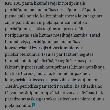
KPL 130. pantā likumdevējs ir nostiprinājis
pierādījumu pieļaujamības nosacījumus. Šī panta
pirmā daļa noteic, ka kriminālprocesa laikā iegūtās
ziņas par faktiem ir pieļaujams izmantot kā
pierādījumus, ja tās iegūtas un procesuāli
nostiprinātas šajā likumā noteiktajā kārtībā. Tātad
likumdevējs pierādījumu pieļaujamības
konstatēšanai izvirzījis divus kumulatīvus
priekšnoteikumus: 1) ziņas par faktiem iegūtas
likumā noteiktajā kārtībā; 2) iegūtās ziņas par
faktiem ir procesuāli nostiprinātas likumā noteiktajā
kārtībā. Uzreiz jānorāda, ka minētās pazīmes
kategoriski attiecas uz apsūdzības pierādījumiem.
Tiesību periodikā pamatoti norādīts, ka atkarībā no
tā, vai pierādījumi ir apsūdzības vai aizstāvības, tiek
paredzētas atšķirīgas sekas attiecībā uz pierādījumu
pieļaujamību.
8