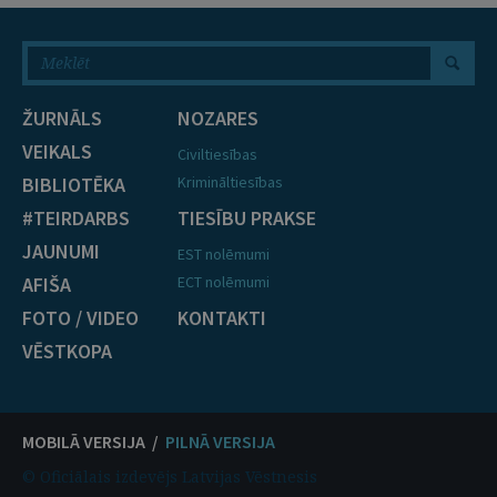
ŽURNĀLS
NOZARES
VEIKALS
Civiltiesības
BIBLIOTĒKA
Krimināltiesības
#TEIRDARBS
TIESĪBU PRAKSE
JAUNUMI
EST nolēmumi
AFIŠA
ECT nolēmumi
FOTO / VIDEO
KONTAKTI
VĒSTKOPA
MOBILĀ VERSIJA /
PILNĀ VERSIJA
© Oficiālais izdevējs Latvijas Vēstnesis