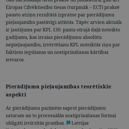
Eiropas Cilvēktiesību tiesas (turpmāk – ECT) praksē
pausto atziņu rezultātā izpratne par pierādījumu
pieļaujamību pastāvīgi attīstās. Tāpēc arvien aktuāls
ir jautājums par KPL 130. panta otrajā daļā noteikto
gadījumu, kas izraisa pierādījumu absolūtu
nepieļaujamību, izvērtēšanu KPL noteiktās ziņu par
faktiem iegūšanas un nostiprināšanas kārtības
ietvaros.
Pierādījumu pieļaujamības teorētiskie
aspekti
Ar pierādījumu pazīmēm saprot pierādījumu
saturam un to procesuālās nostiprināšanas formai
obligāti izvirzītās prasības.
Latvijas
3