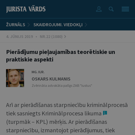
ŽURNĀLS
SKAIDROJUMI. VIEDOKĻI
4. JŪNIJS 2019 • NR.22 (1080)
Pierādījumu pieļaujamības teorētiskie un
praktiskie aspekti
MG. IUR.
OSKARS KULMANIS
Zvērināta advokāta palīgs ZAB "Iustus"
Arī ar pierādīšanas starpniecību kriminālprocesā
tiek sasniegts Kriminālprocesa likuma
1
(turpmāk – KPL) mērķis. Ar pierādīšanas
starpniecību, izmantojot pierādījumus, tiek