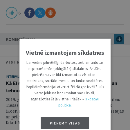
6
KOMENTĀRI (3)
Vietnē izmantojam sīkdatnes
VISI NUMURA RAKSTI
Lai vietne pilnvērtīgi darbotos, tiek izmantotas
nepieciešamās (obligātās) sīkdatnes. Ar Jūsu
piekrišanu var tikt izmantotas vēl citas –
INTERVIJA
statistikas, sociālo mediju un funkcionalitātes.
Kā Eiropas Savienības Tiesa vērtē tiesiskuma un
Papildinformācijai atveriet "Pielāgot izvēli". Jūs
tehnoloģiju izaicinājumus
varat jebkurā brīdī mainīt savu izvēli,
2019. gada 18. oktobrī Latvijā viesojās Eiropas Savienības
atgriežoties šajā vietnē. Plašāk –
sīkdatņu
Tiesas (turpmāk – EST) priekšsēdētājs Kūns Lēnartss
politikā
.
(Koen Lenaerts). Savas vizītes ietvaros K. Lēnartss uzstājās
ar priekšlasījumu Latvijas Universitātes Juridiskās
fakultātes 7. ...
PIEŅEMT VISAS