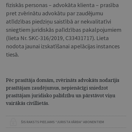
fiziskās personas – advokāta klienta – prasība
pret zvērinātu advokātu par zaudējumu
atlīdzības piedziņu saistībā ar nekvalitatīvi
sniegtiem juridiskās palīdzības pakalpojumiem
(lieta Nr. SKC-316/2019, C33431717). Lieta
nodota jaunai izskatīšanai apelācijas instances
tiesā.
Pēc prasītāja domām, zvērināts advokāts nodarījis
prasītājam zaudējumus, nepienācīgi sniedzot
prasītājam juridisko palīdzību un pārstāvot viņu
vairākās civillietās.
ŠIS RAKSTS PIEEJAMS “JURISTA VĀRDA” ABONENTIEM