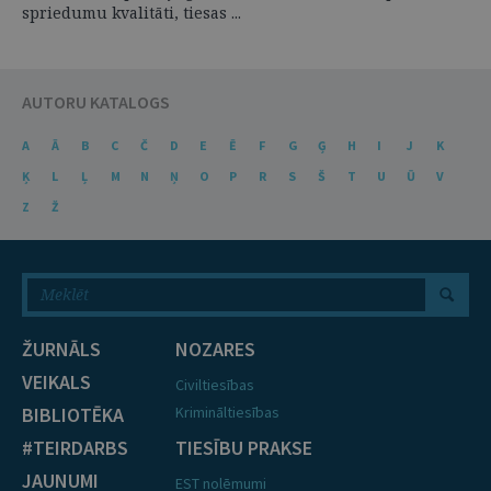
spriedumu kvalitāti, tiesas ...
AUTORU KATALOGS
A
Ā
B
C
Č
D
E
Ē
F
G
Ģ
H
I
J
K
Ķ
L
Ļ
M
N
Ņ
O
P
R
S
Š
T
U
Ū
V
Z
Ž
ŽURNĀLS
NOZARES
VEIKALS
Civiltiesības
BIBLIOTĒKA
Krimināltiesības
#TEIRDARBS
TIESĪBU PRAKSE
JAUNUMI
EST nolēmumi