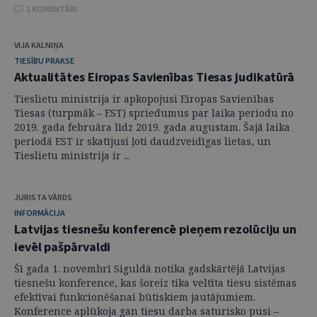
1 KOMENTĀRI
VIJA KALNIŅA
TIESĪBU PRAKSE
Aktualitātes Eiropas Savienības Tiesas judikatūrā
Tieslietu ministrija ir apkopojusi Eiropas Savienības
Tiesas (turpmāk – EST) spriedumus par laika periodu no
2019. gada februāra līdz 2019. gada augustam. Šajā laika
periodā EST ir skatījusi ļoti daudzveidīgas lietas, un
Tieslietu ministrija ir ...
JURISTA VĀRDS
INFORMĀCIJA
Latvijas tiesnešu konferencē pieņem rezolūciju un
ievēl pašpārvaldi
Šī gada 1. novembrī Siguldā notika gadskārtējā Latvijas
tiesnešu konference, kas šoreiz tika veltīta tiesu sistēmas
efektīvai funkcionēšanai būtiskiem jautājumiem.
Konference aplūkoja gan tiesu darba saturisko pusi –