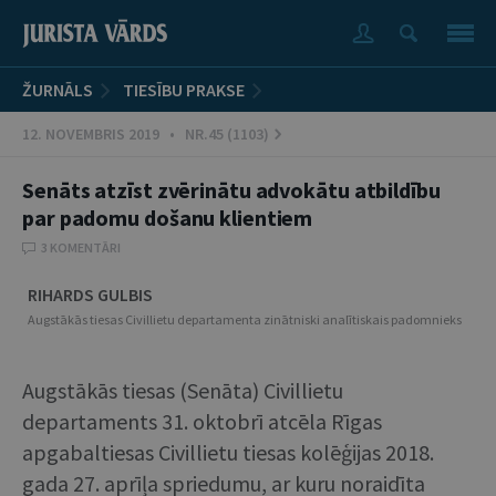
ŽURNĀLS
TIESĪBU PRAKSE
12. NOVEMBRIS 2019 • NR.45 (1103)
Senāts atzīst zvērinātu advokātu atbildību
par padomu došanu klientiem
3 KOMENTĀRI
RIHARDS GULBIS
Augstākās tiesas Civillietu departamenta zinātniski analītiskais padomnieks
Augstākās tiesas (Senāta) Civillietu
departaments 31. oktobrī atcēla Rīgas
apgabaltiesas Civillietu tiesas kolēģijas 2018.
gada 27. aprīļa spriedumu, ar kuru noraidīta