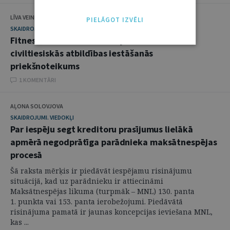
LĪVA VEINBERGA
PIELĀGOT IZVĒLI
SKAIDROJUMI. VIEDOKĻI
Fitnesa trenera neattaisnojama darbība kā
civiltiesiskās atbildības iestāšanās
priekšnoteikums
1 KOMENTĀRI
AĻONA SOLOVJOVA
SKAIDROJUMI. VIEDOKĻI
Par iespēju segt kreditoru prasījumus lielākā
apmērā negodprātīga parādnieka maksātnespējas
procesā
Šā raksta mērķis ir piedāvāt iespējamu risinājumu
situācijā, kad uz parādnieku ir attiecināmi
Maksātnespējas likuma (turpmāk – MNL) 130. panta
1. punkta vai 153. panta ierobežojumi. Piedāvātā
risinājuma pamatā ir jaunas koncepcijas ieviešana MNL,
kas ...