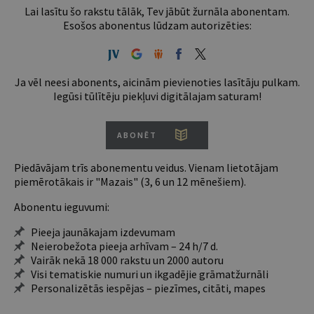
Lai lasītu šo rakstu tālāk, Tev jābūt žurnāla abonentam.
Esošos abonentus lūdzam autorizēties:
Ja vēl neesi abonents, aicinām pievienoties lasītāju pulkam.
Iegūsi tūlītēju piekļuvi digitālajam saturam!
ABONĒT
Piedāvājam trīs abonementu veidus. Vienam lietotājam
piemērotākais ir "Mazais" (3, 6 un 12 mēnešiem).
Abonentu ieguvumi:
Pieeja jaunākajam izdevumam
Neierobežota pieeja arhīvam – 24 h/7 d.
Vairāk nekā 18 000 rakstu un 2000 autoru
Visi tematiskie numuri un ikgadējie grāmatžurnāli
Personalizētās iespējas – piezīmes, citāti, mapes