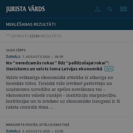
MEKLĒŠANAS REZULTĀTI
"" (
ATRASTI
33296
REZULTĀTI
)
ULDIS CĒRPS
ŽURNĀLS
7. AUGUSTS 2026 • 08:00
No “neredzamās rokas” līdz “palīdzošajai rokai”:
tiesiskums un valsts loma Latvijas ekonomikā
Valsts veiksmīga ekonomiskā attīstība ir atkarīga no
tiesiskās vides. Tiesiskā vide ietekmē patērētāju un
uzņēmumu uzvedību ar spēles noteikumu vai –
ekonomistu valodā runājot – institūciju starpniecību.
Institūcijas un to ietekme uz ekonomisko izaugsmi ir šī
raksta centrālā tēma. ...
MARGARITA VOICIŠA, VITĀLIJS RAKSTIŅŠ
ŽURNĀLS
5. AUGUSTS 2026 • 12:00