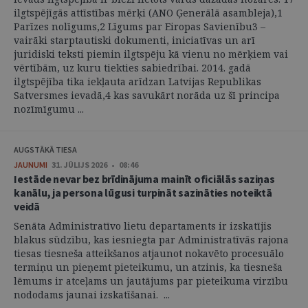
ilgtspējīgās attīstības mērķi (ANO Ģenerālā asambleja),1
Parīzes nolīgums,2 Līgums par Eiropas Savienību3 –
vairāki starptautiski dokumenti, iniciatīvas un arī
juridiski teksti piemin ilgtspēju kā vienu no mērķiem vai
vērtībām, uz kuru tiekties sabiedrībai. 2014. gadā
ilgtspējība tika iekļauta arīdzan Latvijas Republikas
Satversmes ievadā,4 kas savukārt norāda uz šī principa
nozīmīgumu ...
AUGSTĀKĀ TIESA
JAUNUMI
31. JŪLIJS 2026 • 08:46
Iestāde nevar bez brīdinājuma mainīt oficiālās saziņas
kanālu, ja persona lūgusi turpināt sazināties noteiktā
veidā
Senāta Administratīvo lietu departaments ir izskatījis
blakus sūdzību, kas iesniegta par Administratīvās rajona
tiesas tiesneša atteikšanos atjaunot nokavēto procesuālo
termiņu un pieņemt pieteikumu, un atzinis, ka tiesneša
lēmums ir atceļams un jautājums par pieteikuma virzību
nododams jaunai izskatīšanai. ...