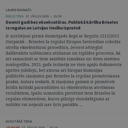
LAURIS RASNAČS
BIBLIOTĒKA
27. JŪLIJS 2026 • 15:30
Desmit gadi bez eksekvatūras. Publiskā kārtība Briseles
Ia regulas un Latvijas tiesību izpratnē
Ir aizritējusi pirmā desmitgade kopš ar Regulu 1215/2012
(turpmāk – Briseles Ia regula) Eiropas Savienības robežās
atcelta eksekvatūras procedūra, iecerot atvieglot
dalībvalstu nolēmumu atzīšanas un izpildes procesus, kā
arī samazināt ar tiem saistītās izmaksas un tiesu sistēmu
noslogotību. 2025. gads iezīmēja ne vien apaļu dokumenta
aprites jubileju, bet atnesa arī Eiropas Komisijas
publicēto ziņojumu par Briseles Ia regulas piemērošanas
praksi. Autora ieskatā, šī ziņojuma gaismā ir piemērots
brīdis kritiski paraudzīties uz eksekvatūras atcelšanas
rezultātiem, īpašu uzmanību pievēršot tiem Briseles Ia
regulas elementiem, kuros pilnīgs viendabīgums ar
nolūku vai nejauši nav ticis panākts. ...
AUGSTĀKĀ TIESA
JAUNUMI
27. JŪLIJS 2026 • 15:10