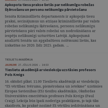
Apkopota tiesu prakse lietās par nelikumīgu robežas
šķērsošanu un personu nelikumīgu pārvietošanu
Senāta Krimināllietu departaments ir apkopojis tiesu
praksi, secinājumus un atziņas krimināllietās par valsts
robežas nelikumīgu šķērsošanu, personu nelikumīgu
pārvietošanu pāri valsts robežai un nodrošināšanu ar
iespēju nelikumīgi uzturēties Latvijā. Apkopojumā
analizēti Senāta un apgabaltiesu nolēmumi lietās, kas
izskatītas no 2020. līdz 2025. gadam. ...
TIESLIETU AKADĒMIJA
JAUNUMI
27. JŪLIJS 2026 • 14:53
Tieslietu akadēmijā ar vieslekciju uzstāsies profesors
Pols Kreigs
16. oktobrī plkst. 11.00 Tieslietu akadēmijā ar vieslekciju
“ES vērtības: tvērums, piemērošana un ietekme” uzstāsies
Eiropas Savienības (ES) tiesību akadēmiķis, Oksfordas
Universitātes emeritētais profesors Pols Kreigs (Paul
Craig). Lekcija būs īpaši noderīga praktiķiem, jo tajā tiks
skaidrots, ko praksē nozīmē ES vērtību iedzīvināšana un