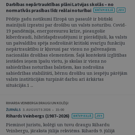
Darbības nepārtrauktības plāni Latvijas skolās – no
normatīvās prasības līdz reālai noturībai
Pēdējo gadu notikumi Eiropā un pasaulē ir būtiski
mainījuši izpratni par drošību un valsts noturību. Covid-
19 pandēmija, energoresursu krīze, pieaugošie
kiberdraudi, hibrīdapdraudējumi ir pierādījuši, ka valsts
un pašvaldību spēja nodrošināt kritiski svarīgu funkciju
nepārtrauktību ir kļuvusi par vienu no galvenajiem
nacionālās drošības elementiem. Šajā kontekstā izglītības
iestādes ieņem īpašu vietu, jo skolas ir viens no
sabiedrības noturības balstiem, kas nodrošina
sabiedrības stabilitāti, bērnu drošību un iespēju pārējām
valsts institūcijām turpināt darbu arī ārkārtas
situācijās.1 ...
RIHARDA VEINBERGA DRAUGI UN KOLĒĢI
ŽURNĀLS
3. AUGUSTS 2026 • 15:00
Rihards Veinbergs (1987–2026)
Pieminot juristu, kolēģi un tuvu draugu Rihardu
Veinbergu, jāraksta jūlija rekviēms. Rihards 9. jūlijā