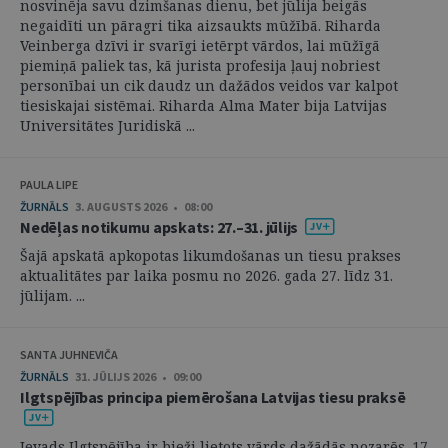
nosvinēja savu dzimšanas dienu, bet jūlija beigās
negaidīti un pāragri tika aizsaukts mūžībā. Riharda
Veinberga dzīvi ir svarīgi ietērpt vārdos, lai mūžīgā
piemiņā paliek tas, kā jurista profesija ļauj nobriest
personībai un cik daudz un dažādos veidos var kalpot
tiesiskajai sistēmai. Riharda Alma Mater bija Latvijas
Universitātes Juridiskā ...
PAULA LIPE
ŽURNĀLS
3. AUGUSTS 2026 • 08:00
Nedēļas notikumu apskats: 27.–31. jūlijs
Šajā apskatā apkopotas likumdošanas un tiesu prakses
aktualitātes par laika posmu no 2026. gada 27. līdz 31.
jūlijam. ...
SANTA JUHNEVIČA
ŽURNĀLS
31. JŪLIJS 2026 • 09:00
Ilgtspējības principa piemērošana Latvijas tiesu praksē
Ievads Ilgtspējība ir bieži lietots vārds dažādās nozarēs. 17