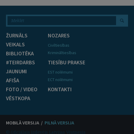
ŽURNĀLS
NOZARES
VEIKALS
Civiltiesības
BIBLIOTĒKA
Krimināltiesības
#TEIRDARBS
TIESĪBU PRAKSE
JAUNUMI
EST nolēmumi
AFIŠA
ECT nolēmumi
FOTO / VIDEO
KONTAKTI
VĒSTKOPA
MOBILĀ VERSIJA /
PILNĀ VERSIJA
© Oficiālais izdevējs Latvijas Vēstnesis