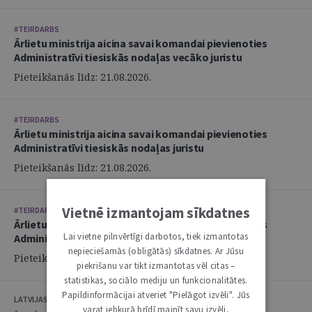
#TEIRDARBS
Ārlietu ministrija aicina savai komandai pievienoties
Administratīvi tiesiskās nodaļas vecāko juristu
Pieteikšanās līdz: 21.08.2026.
#TEIRDARBS
Ārlietu ministrija aicina savai komandai pievienoties
Administratīvi tiesiskās nodaļas juristu
Pieteikšanās līdz: 21.08.2026.
Vietnē izmantojam sīkdatnes
#TEIRDARBS
Ārlietu ministrija aicina savai komandai pievienoties
Lai vietne pilnvērtīgi darbotos, tiek izmantotas
Administratīvi tiesiskās nodaļas juristu
nepieciešamās (obligātās) sīkdatnes. Ar Jūsu
Pieteikšanās līdz: 21.08.2026.
piekrišanu var tikt izmantotas vēl citas –
statistikas, sociālo mediju un funkcionalitātes.
Papildinformācijai atveriet "Pielāgot izvēli". Jūs
LATVIJAS ZVĒRINĀTU ADVOKĀTU PADOME
varat jebkurā brīdī mainīt savu izvēli,