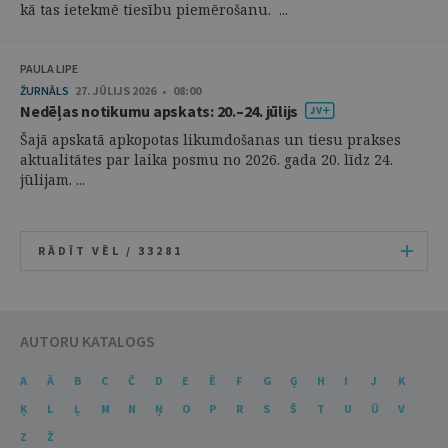
kā tas ietekmē tiesību piemērošanu. ...
PAULA LIPE
ŽURNĀLS
27. JŪLIJS 2026 • 08:00
Nedēļas notikumu apskats: 20.–24. jūlijs
Šajā apskatā apkopotas likumdošanas un tiesu prakses
aktualitātes par laika posmu no 2026. gada 20. līdz 24.
jūlijam. ...
RĀDĪT VĒL /
33281
AUTORU KATALOGS
A
Ā
B
C
Č
D
E
Ē
F
G
Ģ
H
I
J
K
Ķ
L
Ļ
M
N
Ņ
O
P
R
S
Š
T
U
Ū
V
Z
Ž