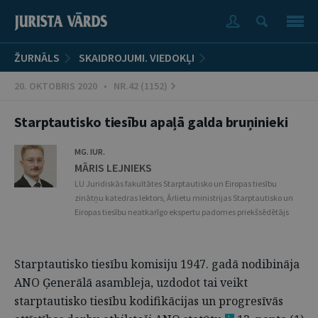
ŽURNĀLS
SKAIDROJUMI. VIEDOKĻI
20. OKTOBRIS 2020 • NR.42 (1152)
Starptautisko tiesību apaļā galda bruņinieki
MG. IUR.
MĀRIS LEJNIEKS
LU Juridiskās fakultātes Starptautisko un Eiropas tiesību
zinātņu katedras lektors, Ārlietu ministrijas Starptautisko un
Eiropas tiesību neatkarīgo ekspertu padomes priekšsēdētājs
Starptautisko tiesību komisiju 1947. gadā nodibināja
ANO Ģenerālā asambleja, uzdodot tai veikt
starptautisko tiesību kodifikācijas un progresīvās
1