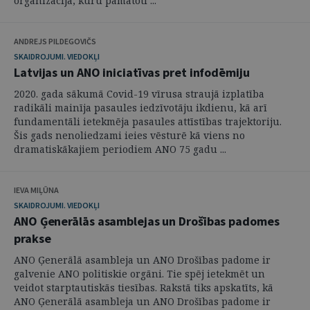
organizācija, kuru pamatoti ...
ANDREJS PILDEGOVIČS
SKAIDROJUMI. VIEDOKĻI
Latvijas un ANO iniciatīvas pret infodēmiju
2020. gada sākumā Covid-19 vīrusa straujā izplatība
radikāli mainīja pasaules iedzīvotāju ikdienu, kā arī
fundamentāli ietekmēja pasaules attīstības trajektoriju.
Šis gads nenoliedzami ieies vēsturē kā viens no
dramatiskākajiem periodiem ANO 75 gadu ...
IEVA MIĻŪNA
SKAIDROJUMI. VIEDOKĻI
ANO Ģenerālās asamblejas un Drošības padomes
prakse
ANO Ģenerālā asambleja un ANO Drošības padome ir
galvenie ANO politiskie orgāni. Tie spēj ietekmēt un
veidot starptautiskās tiesības. Rakstā tiks apskatīts, kā
ANO Ģenerālā asambleja un ANO Drošības padome ir