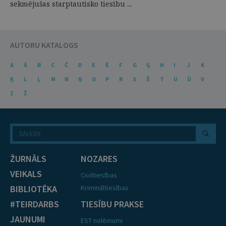
sekmējušas starptautisko tiesību ...
AUTORU KATALOGS
A
Ā
B
C
Č
D
E
Ē
F
G
Ģ
H
I
J
K
Ķ
L
Ļ
M
N
Ņ
O
P
R
S
Š
T
U
Ū
V
Z
Ž
ŽURNĀLS
NOZARES
VEIKALS
Civiltiesības
BIBLIOTĒKA
Krimināltiesības
#TEIRDARBS
TIESĪBU PRAKSE
JAUNUMI
EST nolēmumi