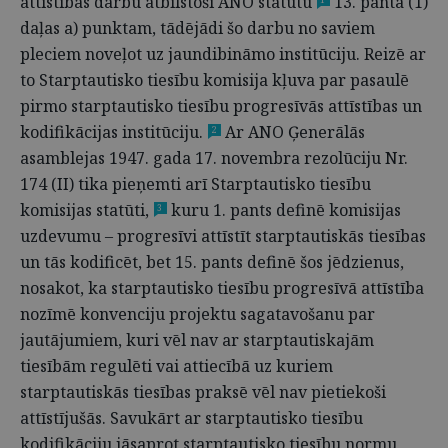
attīstības darbu atbilstoši ANO statūtu
13. panta (1)
daļas a) punktam, tādējādi šo darbu no saviem
pleciem noveļot uz jaundibināmo institūciju. Reizē ar
to Starptautisko tiesību komisija kļuva par pasaulē
pirmo starptautisko tiesību progresīvās attīstības un
kodifikācijas institūciju.
Ar ANO Ģenerālās
2
asamblejas 1947. gada 17. novembra rezolūciju Nr.
174 (II) tika pieņemti arī Starptautisko tiesību
komisijas statūti,
kuru 1. pants definē komisijas
3
uzdevumu – progresīvi attīstīt starptautiskās tiesības
un tās kodificēt, bet 15. pants definē šos jēdzienus,
nosakot, ka starptautisko tiesību progresīvā attīstība
nozīmē konvenciju projektu sagatavošanu par
jautājumiem, kuri vēl nav ar starptautiskajām
tiesībām regulēti vai attiecībā uz kuriem
starptautiskās tiesības praksē vēl nav pietiekoši
attīstījušās. Savukārt ar starptautisko tiesību
kodifikāciju jāsaprot starptautisko tiesību normu