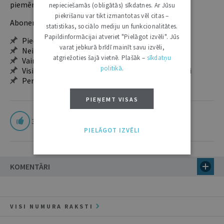
piemērotākais ir "Mazais" (3, 6 un 12 mēnešiem).
nepieciešamās (obligātās) sīkdatnes. Ar Jūsu
piekrišanu var tikt izmantotas vēl citas –
Abonentu ieguvumi:
statistikas, sociālo mediju un funkcionalitātes.
Papildinformācijai atveriet "Pielāgot izvēli". Jūs
Pieeja jaunākajam izdevumam
varat jebkurā brīdī mainīt savu izvēli,
Neierobežota pieeja arhīvam – 24 h/7 d.
atgriežoties šajā vietnē. Plašāk –
sīkdatņu
Vairāk nekā 18 000 rakstu un 2000 autoru
politikā
.
Visi tematiskie numuri un ikgadējie grāmatžurnāli
Personalizētās iespējas – piezīmes, citāti, mapes
PIEŅEMT VISAS
3
PIELĀGOT IZVĒLI
KOMENTĀRI
VISI NUMURA RAKSTI