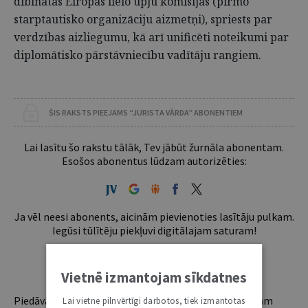
dibinātas Eiropas lielo upju komisijas (pirmo
starptautisko organizāciju aizmetņi), spriests par
verdzības aizliegumu, kā arī unificēti noteikumi par
diplomātisko pārstāvniecību vadītāju rangiem.
ŠIS RAKSTS PIEEJAMS “JURISTA VĀRDA” ABONENTIEM
Lai lasītu šo rakstu tālāk, Tev jābūt žurnāla abonentam.
Esošos abonentus lūdzam autorizēties:
Ja vēl neesi abonents, aicinām pievienoties lasītāju pulkam.
Iegūsi tūlītēju piekļuvi digitālajam saturam!
ABONĒT
Vietnē izmantojam sīkdatnes
Piedāvājam trīs abonementu veidus. Vienam lietotājam
Lai vietne pilnvērtīgi darbotos, tiek izmantotas