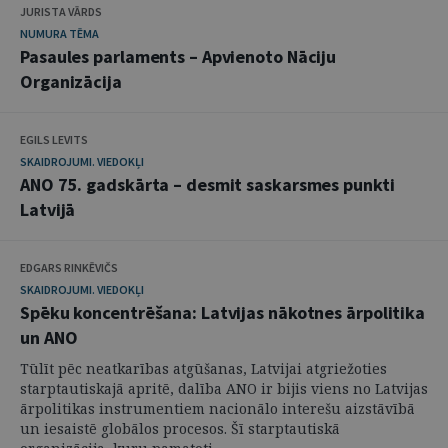
JURISTA VĀRDS
NUMURA TĒMA
Pasaules parlaments – Apvienoto Nāciju
Organizācija
EGILS LEVITS
SKAIDROJUMI. VIEDOKĻI
ANO 75. gadskārta – desmit saskarsmes punkti
Latvijā
EDGARS RINKĒVIČS
SKAIDROJUMI. VIEDOKĻI
Spēku koncentrēšana: Latvijas nākotnes ārpolitika
un ANO
Tūlīt pēc neatkarības atgūšanas, Latvijai atgriežoties
starptautiskajā apritē, dalība ANO ir bijis viens no Latvijas
ārpolitikas instrumentiem nacionālo interešu aizstāvībā
un iesaistē globālos procesos. Šī starptautiskā