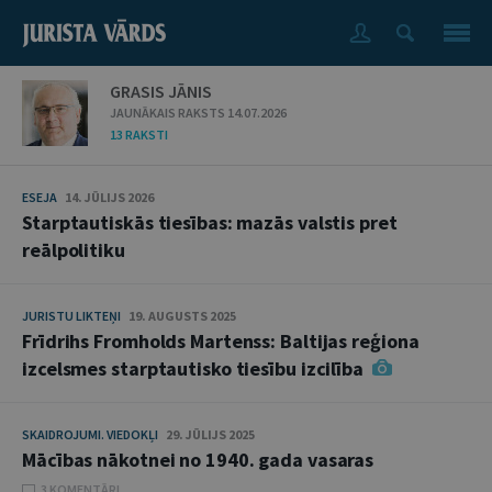
GRASIS JĀNIS
JAUNĀKAIS RAKSTS 14.07.2026
13 RAKSTI
ESEJA
14. JŪLIJS 2026
Starptautiskās tiesības: mazās valstis pret
reālpolitiku
JURISTU LIKTEŅI
19. AUGUSTS 2025
Frīdrihs Fromholds Martenss: Baltijas reģiona
izcelsmes starptautisko tiesību izcilība
SKAIDROJUMI. VIEDOKĻI
29. JŪLIJS 2025
Mācības nākotnei no 1940. gada vasaras
3 KOMENTĀRI