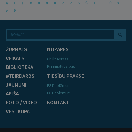
Ķ
L
Ļ
M
N
Ņ
O
P
R
S
Š
T
U
Ū
V
Z
Ž
ŽURNĀLS
NOZARES
VEIKALS
Civiltiesības
BIBLIOTĒKA
Krimināltiesības
#TEIRDARBS
TIESĪBU PRAKSE
JAUNUMI
EST nolēmumi
AFIŠA
ECT nolēmumi
FOTO / VIDEO
KONTAKTI
VĒSTKOPA