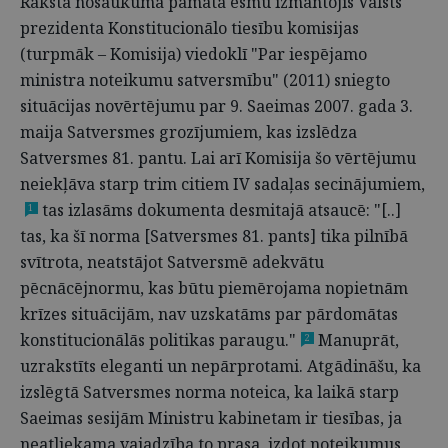
Raksta nosaukuma pamatā esmu izmantojis Valsts
prezidenta Konstitucionālo tiesību komisijas
(turpmāk – Komisija) viedoklī "Par iespējamo
ministra noteikumu satversmību" (2011) sniegto
situācijas novērtējumu par 9. Saeimas 2007. gada 3.
maija Satversmes grozījumiem, kas izslēdza
Satversmes 81. pantu. Lai arī Komisija šo vērtējumu
neiekļāva starp trim citiem IV sadaļas secinājumiem,
tas izlasāms dokumenta desmitajā atsaucē: "[..]
1
tas, ka šī norma [Satversmes 81. pants] tika pilnībā
svītrota, neatstājot Satversmē adekvātu
pēcnācējnormu, kas būtu piemērojama nopietnām
krīzes situācijām, nav uzskatāms par pārdomātas
konstitucionālās politikas paraugu."
Manuprāt,
2
uzrakstīts eleganti un nepārprotami. Atgādināšu, ka
izslēgtā Satversmes norma noteica, ka laikā starp
Saeimas sesijām Ministru kabinetam ir tiesības, ja
neatliekama vajadzība to prasa, izdot noteikumus,