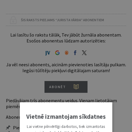
ŠIS RAKSTS PIEEJAMS “JURISTA VĀRDA” ABONENTIEM
Lai lasītu šo rakstu tālāk, Tev jābūt žurnāla abonentam.
Esošos abonentus lūdzam autorizēties:
Ja vēl neesi abonents, aicinām pievienoties lasītāju pulkam.
Iegūsi tūlītēju piekļuvi digitālajam saturam!
ABONĒT
Piedāvājam trīs abonementu veidus. Vienam lietotājam
piemērotākais ir "Mazais" (3, 6 un 12 mēnešiem).
Vietnē izmantojam sīkdatnes
Abonentu ieguvumi:
Lai vietne pilnvērtīgi darbotos, tiek izmantotas
Pieeja jaunākajam izdevumam