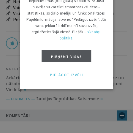
nepieciešamās (obligātās) sīkdatnes. Ar Jūsu
Neierobežota pieeja arhīvam – 24 h/7 d.
Vairāk nekā 18 000 rakstu un 2000 autoru
piekrišanu var tikt izmantotas vēl citas –
Visi tematiskie numuri un ikgadējie grāmatžurnāli
statistikas, sociālo mediju un funkcionalitātes.
Personalizētās iespējas – piezīmes, citāti, mapes
Papildinformācijai atveriet "Pielāgot izvēli". Jūs
varat jebkurā brīdī mainīt savu izvēli,
atgriežoties šajā vietnē. Plašāk –
sīkdatņu
politikā
.
7
PIEŅEMT VISAS
SAISTĪTIE RESURSI
PIELĀGOT IZVĒLI
Ārkārtējās situācijas normatīvais regulējums: vēsture un
nākotnes izaicinājumi | 9. Februāris 2021 | Skaidrojumi.
Viedokļi
Latvijas Republikas Satversme
— LIKUMI.LV —
KOMENTĀRI