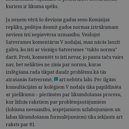
kuriem ir likuma spēks.
Ja neņem vērā šo deviņus gadus seno Komisijas
repliku, pēdējos desmit gados normas iztrūkumam
neviens īsti nepievērsa uzmanību. Veidojot
Satversmes komentārus V nodaļai, man nācās lauzīt
galvu, ko īsti ar vienīgo Satversmes "tukšo normu"
darīt. Proti, komentēt to īsti nevar, jo panta taču vairs
nav, bet nelikties ne zinis par normu, kuras
izslēgšana rada tikpat daudz problēmu kā tās
atrašanās Satversmē,
arī nebūtu labi. Pēc ilgām
3
konsultācijām ar kolēģiem V nodaļa tika papildināta
ar pielikumu – piezīmēm par likumdošanas procesu,
kur līdzās rakstiem par problēmjautājumiem
(lobisma neesamību, iespējamiem uzlabojumiem un
labas likumdošanas formulējumiem) tika iekļauts arī
raksts par 81.