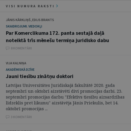
VISI NUMURA RAKSTI
JĀNIS KĀRKLIŅŠ, EDIJS BRANTS
SKAIDROJUMI. VIEDOKĻI
Par Komerclikuma 172. panta sestajā daļā
noteiktā trīs mēnešu termiņa juridisko dabu
8 KOMENTĀRI
VIJA KALNIŅA
AKADĒMISKĀ DZĪVE
Jauni tiesību zinātņu doktori
Latvijas Universitātes Juridiskajā fakultātē 2020. gada
septembrī un oktobrī aizstāvēti divi promocijas darbi. 23.
septembrī promocijas darbu "Efektīvs tiesību aizsardzības
līdzeklis pret likumu" aizstāvēja Jānis Priekulis, bet 14.
oktobrī promocijas ...
3 KOMENTĀRI