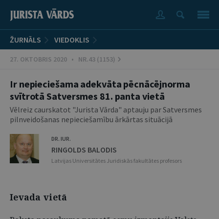
ŽURNĀLS
VIEDOKLIS
27. OKTOBRIS 2020 • NR.43 (1153)
Ir nepieciešama adekvāta pēcnācējnorma
svītrotā Satversmes 81. panta vietā
Vēlreiz caurskatot "Jurista Vārda" aptauju par Satversmes
pilnveidošanas nepieciešamību ārkārtas situācijā
DR. IUR.
RINGOLDS BALODIS
Latvijas Universitātes Juridiskās fakultātes profesors
Ievada vietā