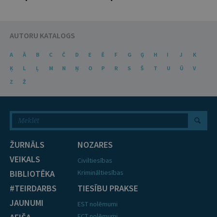
AUTORU KATALOGS
A
Ā
B
C
Č
D
E
Ē
F
G
Ģ
H
I
J
K
Ķ
L
Ļ
M
N
Ņ
O
P
R
S
Š
T
U
Ū
V
Z
Ž
ŽURNĀLS
NOZARES
VEIKALS
Civiltiesības
BIBLIOTĒKA
Krimināltiesības
#TEIRDARBS
TIESĪBU PRAKSE
JAUNUMI
EST nolēmumi
ECT nolēmumi