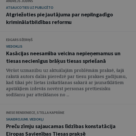
ANDREJS JUDINS
ATSAUCOTIES UZ PUBLICĒTO
Atgriežoties pie jautājuma par nepilngadīgo
kriminālatbildības reformu
EDGARS DŽERIŅŠ
VIEDOKLIS
Kasācijas neesamība veicina nepieņemamus un
tiesas necienīgus brāķus tiesas spriešanā
Vēršot uzmanību uz aktuālajām problēmām praksē, šajā
rakstā autors dalās pieredzē par tiesu prakses gadījumu,
kad tikai pēc lietas izskatīšanas sakarā ar jaunatklātiem
apstākļiem izdevās novērst personas prettiesisku
sodīšanu par atteikšanos no ...
INESE RENDENIECE, STELLA KAPRĀNE
SKAIDROJUMI. VIEDOKĻI
Preču zīmju sajaucamas līdzības konstatācija
Eiropas Savienības Tiesas praksē