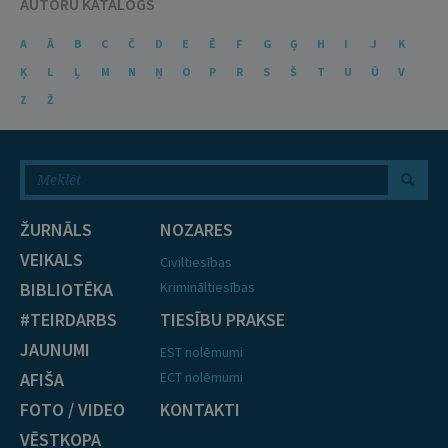
AUTORU KATALOGS
A
Ā
B
C
Č
D
E
Ē
F
G
Ģ
H
I
J
K
Ķ
L
Ļ
M
N
Ņ
O
P
R
S
Š
T
U
Ū
V
Z
Ž
ŽURNĀLS
NOZARES
VEIKALS
Civiltiesības
BIBLIOTĒKA
Krimināltiesības
#TEIRDARBS
TIESĪBU PRAKSE
JAUNUMI
EST nolēmumi
AFIŠA
ECT nolēmumi
FOTO / VIDEO
KONTAKTI
VĒSTKOPA