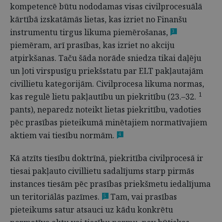
kompetencē būtu nododamas visas civilprocesuālā
kārtībā izskatāmās lietas, kas izriet no Finanšu
instrumentu tirgus likuma piemērošanas,
3
piemēram, arī prasības, kas izriet no akciju
atpirkšanas. Taču šāda norāde sniedza tikai daļēju
un ļoti virspusīgu priekšstatu par ELT pakļautajām
civillietu kategorijām. Civilprocesa likuma normas,
1
kas regulē lietu pakļautību un piekritību (23.–32.
pants), neparedz noteikt lietas piekritību, vadoties
pēc prasības pieteikumā minētajiem normatīvajiem
aktiem vai tiesību normām.
4
Kā atzīts tiesību doktrīnā, piekritība civilprocesā ir
tiesai pakļauto civillietu sadalījums starp pirmās
instances tiesām pēc prasības priekšmetu iedalījuma
un teritoriālās pazīmes.
Tam, vai prasības
5
pieteikums satur atsauci uz kādu konkrētu