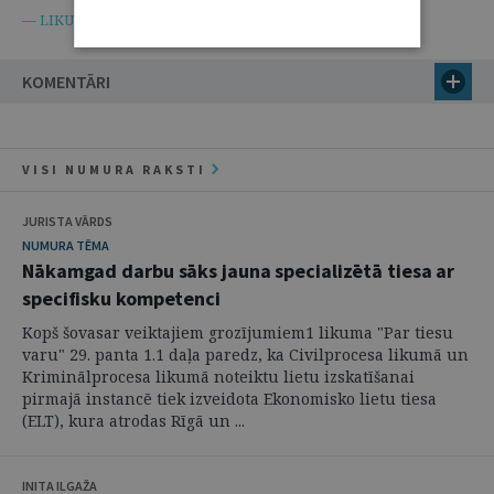
Civilprocesa likums
— LIKUMI.LV —
KOMENTĀRI
VISI NUMURA RAKSTI
JURISTA VĀRDS
NUMURA TĒMA
Nākamgad darbu sāks jauna specializētā tiesa ar
specifisku kompetenci
Kopš šovasar veiktajiem grozījumiem1 likuma "Par tiesu
varu" 29. panta 1.1 daļa paredz, ka Civilprocesa likumā un
Kriminālprocesa likumā noteiktu lietu izskatīšanai
pirmajā instancē tiek izveidota Ekonomisko lietu tiesa
(ELT), kura atrodas Rīgā un ...
INITA ILGAŽA