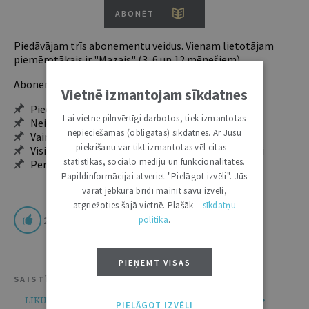
ABONĒT
Piedāvājam trīs abonementu veidus. Vienam lietotājam
piemērotākais ir "Mazais" (3, 6 un 12 mēnešiem).
Abonentu ieguvumi:
Vietnē izmantojam sīkdatnes
Pieeja jaunākajam izdevumam
Lai vietne pilnvērtīgi darbotos, tiek izmantotas
Neierobežota pieeja arhīvam – 24 h/7 d.
nepieciešamās (obligātās) sīkdatnes. Ar Jūsu
Vairāk nekā 18 000 rakstu un 2000 autoru
piekrišanu var tikt izmantotas vēl citas –
Visi tematiskie numuri un ikgadējie grāmatžurnāli
statistikas, sociālo mediju un funkcionalitātes.
Personalizētās iespējas – piezīmes, citāti, mapes
Papildinformācijai atveriet "Pielāgot izvēli". Jūs
varat jebkurā brīdī mainīt savu izvēli,
atgriežoties šajā vietnē. Plašāk –
sīkdatņu
21
politikā
.
PIEŅEMT VISAS
SAISTĪTIE RESURSI
Finanšu instrumentu tirgus likums
— LIKUMI.LV —
PIELĀGOT IZVĒLI