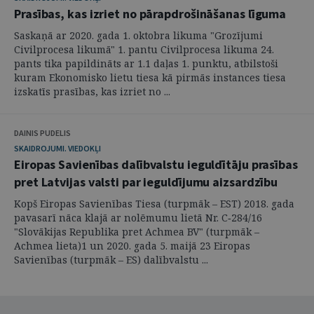
Prasības, kas izriet no pārapdrošināšanas līguma
Saskaņā ar 2020. gada 1. oktobra likuma "Grozījumi
Civilprocesa likumā" 1. pantu Civilprocesa likuma 24.
pants tika papildināts ar 1.1 daļas 1. punktu, atbilstoši
kuram Ekonomisko lietu tiesa kā pirmās instances tiesa
izskatīs prasības, kas izriet no ...
DAINIS PUDELIS
SKAIDROJUMI. VIEDOKĻI
Eiropas Savienības dalībvalstu ieguldītāju prasības
pret Latvijas valsti par ieguldījumu aizsardzību
Kopš Eiropas Savienības Tiesa (turpmāk – EST) 2018. gada
pavasarī nāca klajā ar nolēmumu lietā Nr. C‑284/16
"Slovākijas Republika pret Achmea BV" (turpmāk –
Achmea lieta)1 un 2020. gada 5. maijā 23 Eiropas
Savienības (turpmāk – ES) dalībvalstu ...