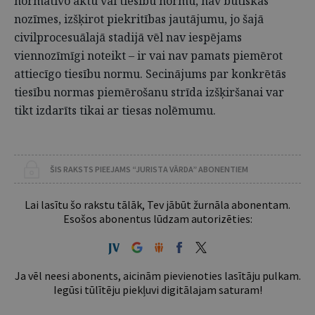
normatīvo aktu vai tiesību normu, nav būtiskas
nozīmes, izšķirot piekritības jautājumu, jo šajā
civilprocesuālajā stadijā vēl nav iespējams
viennozīmīgi noteikt – ir vai nav pamats piemērot
attiecīgo tiesību normu. Secinājums par konkrētās
tiesību normas piemērošanu strīda izšķiršanai var
tikt izdarīts tikai ar tiesas nolēmumu.
ŠIS RAKSTS PIEEJAMS “JURISTA VĀRDA” ABONENTIEM
Lai lasītu šo rakstu tālāk, Tev jābūt žurnāla abonentam.
Esošos abonentus lūdzam autorizēties:
Ja vēl neesi abonents, aicinām pievienoties lasītāju pulkam.
Iegūsi tūlītēju piekļuvi digitālajam saturam!