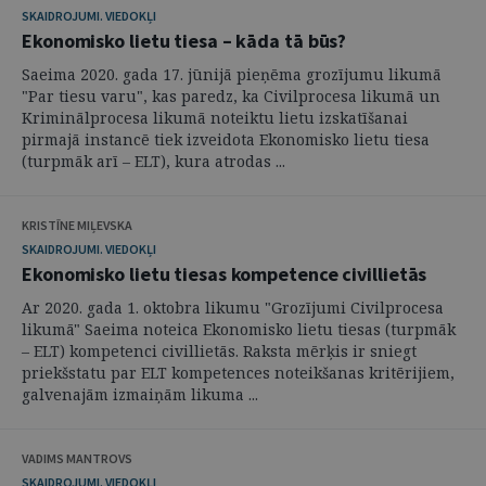
SKAIDROJUMI. VIEDOKĻI
Ekonomisko lietu tiesa – kāda tā būs?
Saeima 2020. gada 17. jūnijā pieņēma grozījumu likumā
"Par tiesu varu", kas paredz, ka Civilprocesa likumā un
Kriminālprocesa likumā noteiktu lietu izskatīšanai
pirmajā instancē tiek izveidota Ekonomisko lietu tiesa
(turpmāk arī – ELT), kura atrodas ...
KRISTĪNE MIĻEVSKA
SKAIDROJUMI. VIEDOKĻI
Ekonomisko lietu tiesas kompetence civillietās
Ar 2020. gada 1. oktobra likumu "Grozījumi Civilprocesa
likumā" Saeima noteica Ekonomisko lietu tiesas (turpmāk
– ELT) kompetenci civillietās. Raksta mērķis ir sniegt
priekšstatu par ELT kompetences noteikšanas kritērijiem,
galvenajām izmaiņām likuma ...
VADIMS MANTROVS
SKAIDROJUMI. VIEDOKĻI