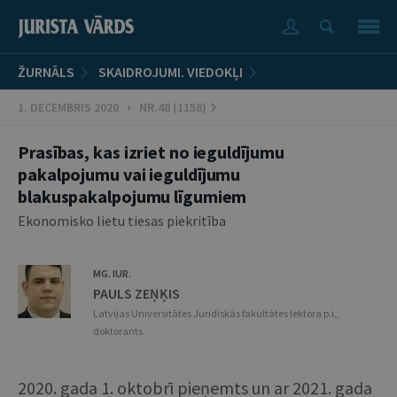
ŽURNĀLS
SKAIDROJUMI. VIEDOKĻI
1. DECEMBRIS 2020 • NR.48 (1158)
Prasības, kas izriet no ieguldījumu
pakalpojumu vai ieguldījumu
blakuspakalpojumu līgumiem
Ekonomisko lietu tiesas piekritība
MG. IUR.
PAULS ZEŅĶIS
Latvijas Universitātes Juridiskās fakultātes lektora p.i.,
doktorants
2020. gada 1. oktobrī pieņemts un ar 2021. gada