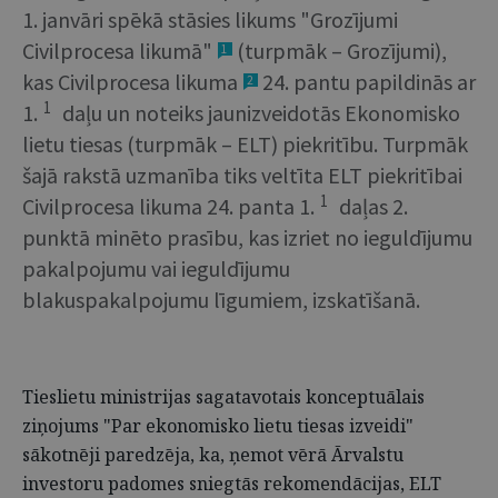
1. janvāri spēkā stāsies likums "Grozījumi
Civilprocesa likumā"
(turpmāk – Grozījumi),
1
kas Civilprocesa likuma
24. pantu papildinās ar
2
1
1.
daļu un noteiks jaunizveidotās Ekonomisko
lietu tiesas (turpmāk – ELT) piekritību. Turpmāk
šajā rakstā uzmanība tiks veltīta ELT piekritībai
1
Civilprocesa likuma 24. panta 1.
daļas 2.
punktā minēto prasību, kas izriet no ieguldījumu
pakalpojumu vai ieguldījumu
blakuspakalpojumu līgumiem, izskatīšanā.
Tieslietu ministrijas sagatavotais konceptuālais
ziņojums "Par ekonomisko lietu tiesas izveidi"
sākotnēji paredzēja, ka, ņemot vērā Ārvalstu
investoru padomes sniegtās rekomendācijas, ELT