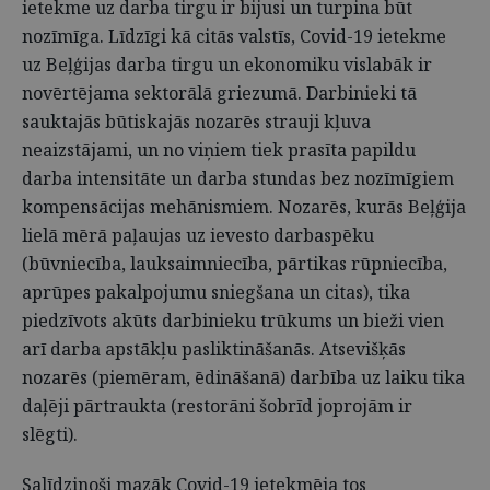
ietekme uz darba tirgu ir bijusi un turpina būt
nozīmīga. Līdzīgi kā citās valstīs, Covid-19 ietekme
uz Beļģijas darba tirgu un ekonomiku vislabāk ir
novērtējama sektorālā griezumā. Darbinieki tā
sauktajās būtiskajās nozarēs strauji kļuva
neaizstājami, un no viņiem tiek prasīta papildu
darba intensitāte un darba stundas bez nozīmīgiem
kompensācijas mehānismiem. Nozarēs, kurās Beļģija
lielā mērā paļaujas uz ievesto darbaspēku
(būvniecība, lauksaimniecība, pārtikas rūpniecība,
aprūpes pakalpojumu sniegšana un citas), tika
piedzīvots akūts darbinieku trūkums un bieži vien
arī darba apstākļu pasliktināšanās. Atsevišķās
nozarēs (piemēram, ēdināšanā) darbība uz laiku tika
daļēji pārtraukta (restorāni šobrīd joprojām ir
slēgti).
Salīdzinoši mazāk Covid-19 ietekmēja tos