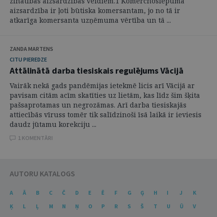
zinātības aizsardzības veidiem.1 Komercnoslēpuma
aizsardzība ir ļoti būtiska komersantam, jo no tā ir
atkarīga komersanta uzņēmuma vērtība un tā ...
ZANDA MARTENS
CITU PIEREDZE
Attālinātā darba tiesiskais regulējums Vācijā
Vairāk nekā gads pandēmijas ietekmē licis arī Vācijā ar
pavisam citām acīm skatīties uz lietām, kas līdz šim šķita
pašsaprotamas un negrozāmas. Arī darba tiesiskajās
attiecībās vīruss tomēr tik salīdzinoši īsā laikā ir ieviesis
daudz jūtamu korekciju ...
1 KOMENTĀRI
AUTORU KATALOGS
A
Ā
B
C
Č
D
E
Ē
F
G
Ģ
H
I
J
K
Ķ
L
Ļ
M
N
Ņ
O
P
R
S
Š
T
U
Ū
V