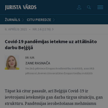
ŽURNĀLS
CITU PIEREDZE
6. APRĪLIS 2021 • NR.14 (1176)
Covid-19 pandēmijas ietekme uz attālināto
darbu Beļģijā
DR. IUR.
ZANE RASNAČA
Vecākā pētniece Eiropas Arodbiedrību institūtā, asociētā
pētniece Lēvenes Universitātes Eiropas tiesību institūtā
Tāpat kā citur pasaulē, arī Beļģijā Covid-19 ir
ievērojami ietekmējis gan darba tirgus situāciju, gan
struktūru. Pandēmijas ierobežošanas mehānismu