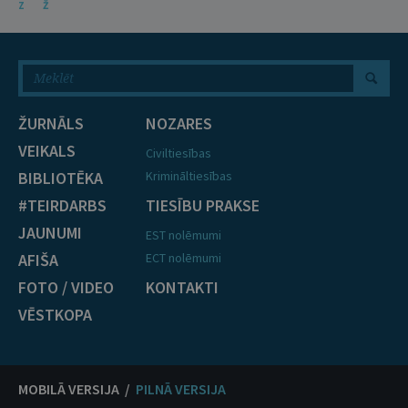
Z
Ž
ŽURNĀLS
NOZARES
VEIKALS
Civiltiesības
BIBLIOTĒKA
Krimināltiesības
#TEIRDARBS
TIESĪBU PRAKSE
JAUNUMI
EST nolēmumi
AFIŠA
ECT nolēmumi
FOTO / VIDEO
KONTAKTI
VĒSTKOPA
MOBILĀ VERSIJA /
PILNĀ VERSIJA