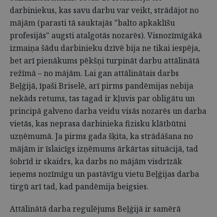
darbiniekus, kas savu darbu var veikt, strādājot no
mājām (parasti tā sauktajās "balto apkaklīšu
profesijās" augsti atalgotās nozarēs). Visnozīmīgākā
izmaiņa šādu darbinieku dzīvē bija ne tikai iespēja,
bet arī pienākums pēkšņi turpināt darbu attālinātā
režīmā – no mājām. Lai gan attālinātais darbs
Beļģijā, īpaši Briselē, arī pirms pandēmijas nebija
nekāds retums, tas tagad ir kļuvis par obligātu un
principā galveno darba veidu visās nozarēs un darba
vietās, kas neprasa darbinieka fizisku klātbūtni
uzņēmumā. Ja pirms gada šķita, ka strādāšana no
mājām ir īslaicīgs izņēmums ārkārtas situācijā, tad
šobrīd ir skaidrs, ka darbs no mājām visdrīzāk
ieņems nozīmīgu un pastāvīgu vietu Beļģijas darba
tirgū arī tad, kad pandēmija beigsies.
Attālinātā darba regulējums Beļģijā ir samērā