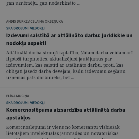
gan uzņēmēju, gan nodarbināto ...
ANDIS BURKEVICS, AINA OKSEŅUKA
SKAIDROJUMI. VIEDOKĻI
Izdevumi saistībā ar attālināto darbu: juridiskie un
nodokļu aspekti
Attālinātā darba straujā izplatība, šādam darba veidam arī
ilgstoši turpinoties, aktualizējusi jautājumus par
izdevumiem, kas saistīti ar attālināto darbu, proti, kas
obligāti jāsedz darba devējam, kādu izdevumu segšanu
uzņemas pats darbinieks, bet ...
ELĪNA MUCIŅA
SKAIDROJUMI. VIEDOKĻI
Komercnoslēpuma aizsardzība attālinātā darba
apstākļos
Komercnoslēpumi ir viens no komersantu visbiežāk
lietotajiem intelektuālās jaunrades un novatoriskās