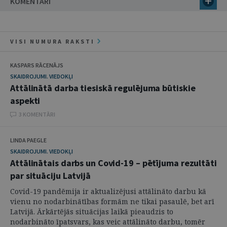
KOMENTĀRI
VISI NUMURA RAKSTI
KASPARS RĀCENĀJS
SKAIDROJUMI. VIEDOKĻI
Attālinātā darba tiesiskā regulējuma būtiskie
aspekti
3 KOMENTĀRI
LINDA PAEGLE
SKAIDROJUMI. VIEDOKĻI
Attālinātais darbs un Covid-19 – pētījuma rezultāti
par situāciju Latvijā
Covid-19 pandēmija ir aktualizējusi attālināto darbu kā
vienu no nodarbinātības formām ne tikai pasaulē, bet arī
Latvijā. Ārkārtējās situācijas laikā pieaudzis to
nodarbināto īpatsvars, kas veic attālināto darbu, tomēr