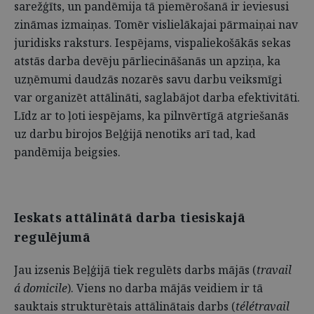
sarežģīts, un pandēmija tā piemērošanā ir ieviesusi
zināmas izmaiņas. Tomēr vislielākajai pārmaiņai nav
juridisks raksturs. Iespējams, vispaliekošākās sekas
atstās darba devēju pārliecināšanās un apziņa, ka
uzņēmumi daudzās nozarēs savu darbu veiksmīgi
var organizēt attālināti, saglabājot darba efektivitāti.
Līdz ar to ļoti iespējams, ka pilnvērtīgā atgriešanās
uz darbu birojos Beļģijā nenotiks arī tad, kad
pandēmija beigsies.
Ieskats attālinātā darba tiesiskajā
regulējumā
Jau izsenis Beļģijā tiek regulēts darbs mājās (
travail
á domicile
). Viens no darba mājās veidiem ir tā
sauktais strukturētais attālinātais darbs (
télétravail