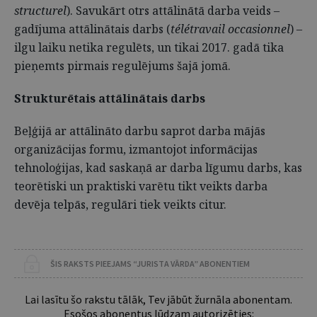
structurel
). Savukārt otrs attālinātā darba veids –
gadījuma attālinātais darbs (
télétravail occasionnel
) –
ilgu laiku netika regulēts, un tikai 2017. gadā tika
pieņemts pirmais regulējums šajā jomā.
Strukturētais attālinātais darbs
Beļģijā ar attālināto darbu saprot darba mājās
organizācijas formu, izmantojot informācijas
tehnoloģijas, kad saskaņā ar darba līgumu darbs, kas
teorētiski un praktiski varētu tikt veikts darba
devēja telpās, regulāri tiek veikts citur.
ŠIS RAKSTS PIEEJAMS “JURISTA VĀRDA” ABONENTIEM
Lai lasītu šo rakstu tālāk, Tev jābūt žurnāla abonentam.
Esošos abonentus lūdzam autorizēties: