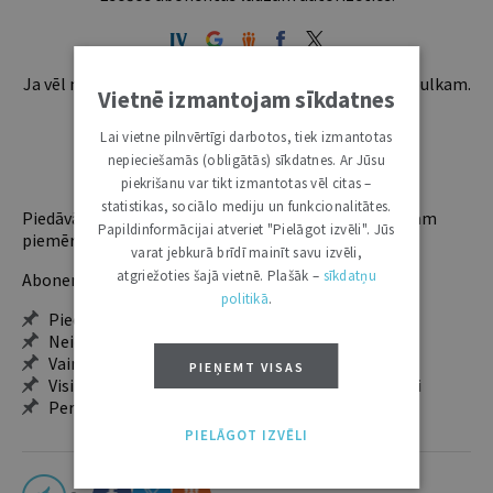
Ja vēl neesi abonents, aicinām pievienoties lasītāju pulkam.
Vietnē izmantojam sīkdatnes
Iegūsi tūlītēju piekļuvi digitālajam saturam!
Lai vietne pilnvērtīgi darbotos, tiek izmantotas
nepieciešamās (obligātās) sīkdatnes. Ar Jūsu
ABONĒT
piekrišanu var tikt izmantotas vēl citas –
statistikas, sociālo mediju un funkcionalitātes.
Piedāvājam trīs abonementu veidus. Vienam lietotājam
Papildinformācijai atveriet "Pielāgot izvēli". Jūs
piemērotākais ir "Mazais" (3, 6 un 12 mēnešiem).
varat jebkurā brīdī mainīt savu izvēli,
atgriežoties šajā vietnē. Plašāk –
sīkdatņu
Abonentu ieguvumi:
politikā
.
Pieeja jaunākajam izdevumam
Neierobežota pieeja arhīvam – 24 h/7 d.
Vairāk nekā 18 000 rakstu un 2000 autoru
PIEŅEMT VISAS
Visi tematiskie numuri un ikgadējie grāmatžurnāli
Personalizētās iespējas – piezīmes, citāti, mapes
PIELĀGOT IZVĒLI