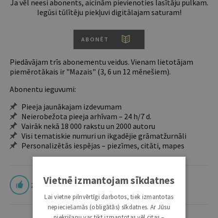
Ja vēl neesi abonents, aicinām pievienoties lasītāju pulkam.
Iegūsi tūlītēju piekļuvi digitālajam saturam!
ABONĒT
Piedāvājam trīs abonementu veidus. Vienam lietotājam
piemērotākais ir "Mazais" (3, 6 un 12 mēnešiem).
Abonentu ieguvumi:
Pieeja jaunākajam izdevumam
Neierobežota pieeja arhīvam – 24 h/7 d.
Vairāk nekā 18 000 rakstu un 2000 autoru
Visi tematiskie numuri un ikgadējie grāmatžurnāli
Personalizētās iespējas – piezīmes, citāti, mapes
Vietnē izmantojam sīkdatnes
2
Lai vietne pilnvērtīgi darbotos, tiek izmantotas
nepieciešamās (obligātās) sīkdatnes. Ar Jūsu
piekrišanu var tikt izmantotas vēl citas –