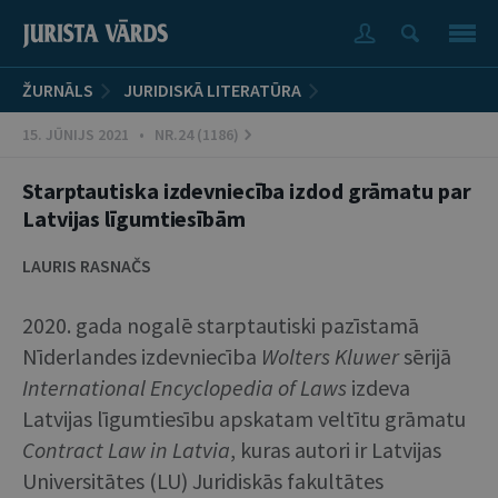
ŽURNĀLS
JURIDISKĀ LITERATŪRA
15. JŪNIJS 2021 • NR.24 (1186)
Starptautiska izdevniecība izdod grāmatu par
Latvijas līgumtiesībām
LAURIS RASNAČS
2020. gada nogalē starptautiski pazīstamā
Nīderlandes izdevniecība
Wolters Kluwer
sērijā
International Encyclopedia of Laws
izdeva
Latvijas līgumtiesību apskatam veltītu grāmatu
Contract Law in Latvia
, kuras autori ir Latvijas
Universitātes (LU) Juridiskās fakultātes