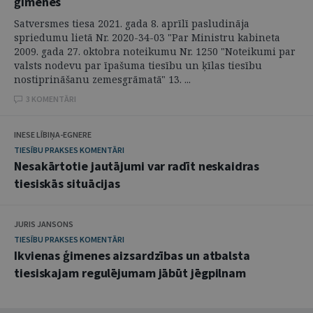
ģimenes
Satversmes tiesa 2021. gada 8. aprīlī pasludināja
spriedumu lietā Nr. 2020-34-03 "Par Ministru kabineta
2009. gada 27. oktobra noteikumu Nr. 1250 "Noteikumi par
valsts nodevu par īpašuma tiesību un ķīlas tiesību
nostiprināšanu zemesgrāmatā" 13. ...
3 KOMENTĀRI
INESE LĪBIŅA-EGNERE
TIESĪBU PRAKSES KOMENTĀRI
Nesakārtotie jautājumi var radīt neskaidras
tiesiskās situācijas
JURIS JANSONS
TIESĪBU PRAKSES KOMENTĀRI
Ikvienas ģimenes aizsardzības un atbalsta
tiesiskajam regulējumam jābūt jēgpilnam