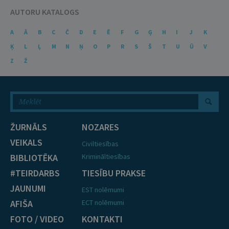
AUTORU KATALOGS
A
Ā
B
C
Č
D
E
Ē
F
G
Ģ
H
I
J
K
Ķ
L
Ļ
M
N
Ņ
O
P
R
S
Š
T
U
Ū
V
Z
Ž
ŽURNĀLS
NOZARES
VEIKALS
Civiltiesības
BIBLIOTĒKA
Krimināltiesības
#TEIRDARBS
TIESĪBU PRAKSE
JAUNUMI
EST nolēmumi
AFIŠA
ECT nolēmumi
FOTO / VIDEO
KONTAKTI