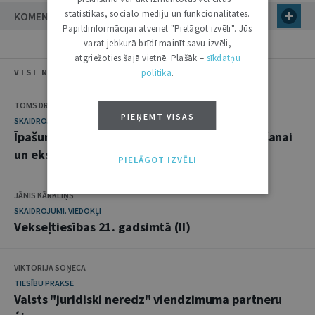
statistikas, sociālo mediju un funkcionalitātes.
KOMENTĀRI
Papildinformācijai atveriet "Pielāgot izvēli". Jūs
varat jebkurā brīdī mainīt savu izvēli,
atgriežoties šajā vietnē. Plašāk –
sīkdatņu
VISI NUMURA RAKSTI
politikā
.
TOMS DREIKA
PIEŅEMT VISAS
SKAIDROJUMI. VIEDOKĻI
Īpašuma aprobežojumi infrastruktūras ierīkošanai
un ekspluatācijai
PIELĀGOT IZVĒLI
JĀNIS KĀRKLIŅŠ
SKAIDROJUMI. VIEDOKĻI
Vekseļtiesības 21. gadsimtā (II)
VIKTORIJA SOŅECA
TIESĪBU PRAKSE
Valsts "juridiski neredz" viendzimuma partneru