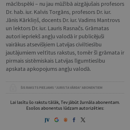
mācībspēki – nu jau mūžībā aizgājušais profesors
Dr. hab. iur. Kalvis Torgāns, profesors Dr. iur.
Jānis Kārkliņš, docents Dr. iur. Vadims Mantrovs
un lektors Dr. iur. Lauris Rasnačs. Grāmatas
autori iepriekš angļu valodā ir publicējuši
vairākus atsevišķiem Latvijas civiltiesību
jautājumiem veltītus rakstus, tomēr šī grāmata ir
pirmais sistēmiskais Latvijas līgumtiesību
apskata apkopojums angļu valodā.
ŠIS RAKSTS PIEEJAMS “JURISTA VĀRDA” ABONENTIEM
Lai lasītu šo rakstu tālāk, Tev jābūt žurnāla abonentam.
Esošos abonentus lūdzam autorizēties: