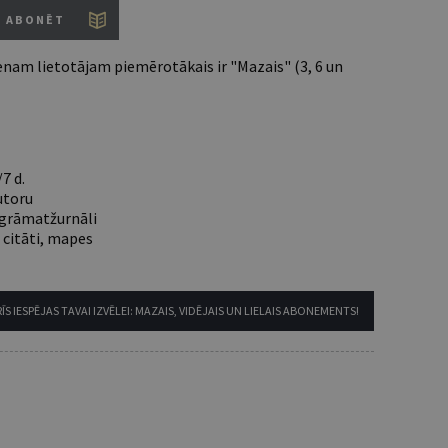
ABONĒT
nam lietotājam piemērotākais ir "Mazais" (3, 6 un
7 d.
utoru
e grāmatžurnāli
 citāti, mapes
ĪS IESPĒJAS TAVAI IZVĒLEI: MAZAIS, VIDĒJAIS UN LIELAIS ABONEMENTS!