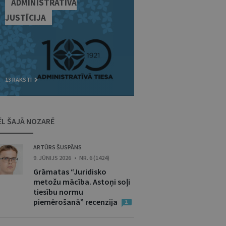
ADMINISTRATĪVĀ
JUSTĪCIJA
13 RAKSTI
ĒL ŠAJĀ NOZARĒ
ARTŪRS ŠUSPĀNS
9. JŪNIJS 2026 • NR. 6 (1424)
Grāmatas “Juridisko
metožu mācība. Astoņi soļi
tiesību normu
piemērošanā” recenzija
1