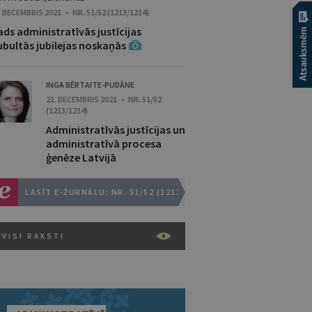
. DECEMBRIS 2021 • NR. 51/52 (1213/1214)
ds administratīvās justīcijas
ubultās jubilejas noskaņās
INGA BĒRTAITE-PUDĀNE
21. DECEMBRIS 2021 • NR. 51/52
(1213/1214)
Administratīvās justīcijas un
administratīvā procesa
ģenēze Latvijā
LASĪT E-ŽURNĀLU: NR. 51/52 (1213/1214)
VISI RAKSTI