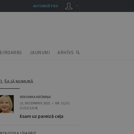
AUTORIZĒTIES
EIRDARBS
JAUNUMI
ARHĪVS
ĒL ŠAJĀ NUMURĀ
VERONIKA KRŪMIŅA
21. DECEMBRIS 2021 • NR. 51/52
(1213/1214)
Esam uz pareizā ceļa
NTA OZOLA
,
LĪGA DĀCE