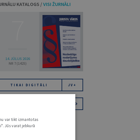
URNĀLU KATALOGS /
VISI ŽURNĀLI
7
14. JŪLIJS 2026
NR 7 (1425)
TIKAI DIGITĀLI
JV+
PIESAKIES VĒSTKOPAI
nu var tikt izmantotas
i". Jūs varat jebkurā