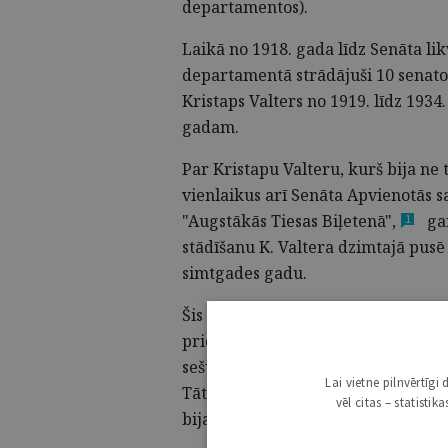
departamentos).
Laikā no 1918. gada līdz Senāta li
departamentā strādājuši 10 senator
Kristaps Valters no 1919. līdz 1934
gadam.
Par Kristapu Valteru, kurš bija ne
vienlaikus arī Senāta Apvienotās sa
"Augstākās Tiesas Biļetenā"
,
gan
1
stādīšanu K. Valtera dzimtajā pusē
simtgades gadu.
Šis raksts būs mēģinājums vairāk 
priekšsēdētāju J. Kalacu, kurš dep
sešus gadus, bet senatora amatā –
Lai vietne pilnvērtīg
Tātad praktiski visa Latvijas admin
vēl citas – statisti
bija veidota ar viņa vislielāko līdz