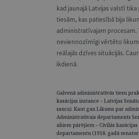
kad jaunajā Latvijas valstī ti
tiesām, kas patiesībā bija liku
administratīvajam procesam. Ti
neviennozīmīgi vērtēto likum
reālajās dzīves situācijās. Cau
ikdienā.
Galvenā administratīvās tiesu praks
kasācijas instance – Latvijas Senāt
sauca). Kaut gan Likums par admin
Administratīvais departaments Senā
abiem pārējiem – Civilās kasācija
departamentu (1918. gadā senatoru 