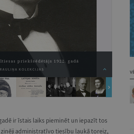
ltiesas priekšsēdētājs 1922. gadā
PRAULIŅA KOLEKCIJAS
V
gadē ir īstais laiks pieminēt un iepazīt tos
zinēji administratīvo tiesību laukā toreiz,