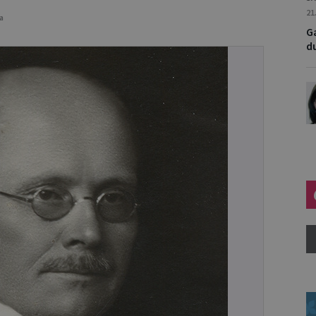
21
ja
Ga
d