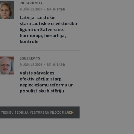
INETA ZIEMELE
9. JŪNIJS 2026 • NR. 6 (1424)
Latvijai saistošie
starptautiskie cilvēktiesību
līgumi un Satversme:
harmonija, hierarhija,
kontrole
EGILS LEVITS
9. JŪNIJS 2026 • NR. 6 (1424)
Valsts pārvaldes
efektivizācija: starp
nepieciešamu reformu un
populistisku histēriju
TIESĪBU TEORIJA, VĒSTURE UN FILOZOFIJA