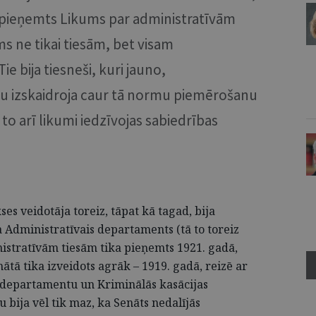
ka pieņemts Likums par administratīvām
ms ne tikai tiesām, bet visam
e bija tiesneši, kuri jauno,
u izskaidroja caur tā normu piemērošanu
r to arī likumi iedzīvojas sabiedrības
es veidotāja toreiz, tāpat kā tagad, bija
a Administratīvais departaments (tā to toreiz
istratīvām tiesām tika pieņemts 1921. gadā,
tā tika izveidots agrāk – 1919. gadā, reizē ar
s departamentu un Kriminālās kasācijas
bija vēl tik maz, ka Senāts nedalījās