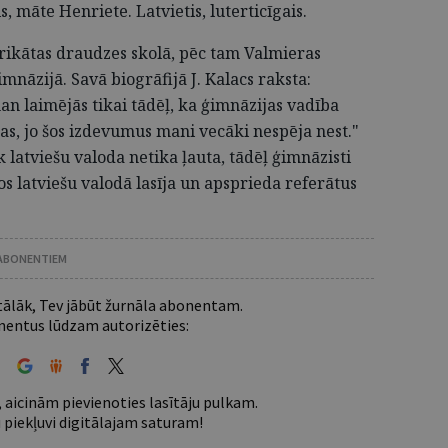
 māte Henriete. Latvietis, luterticīgais.
Trikātas draudzes skolā, pēc tam Valmieras
nāzijā. Savā biogrāfijā J. Kalacs raksta:
n laimējās tikai tādēļ, ka ģimnāzijas vadība
s, jo šos izdevumus mani vecāki nespēja nest."
 latviešu valoda netika ļauta, tādēļ ģimnāzisti
s latviešu valodā lasīja un apsprieda referātus
 ABONENTIEM
 tālāk, Tev jābūt žurnāla abonentam.
entus lūdzam autorizēties:
 aicinām pievienoties lasītāju pulkam.
u piekļuvi digitālajam saturam!