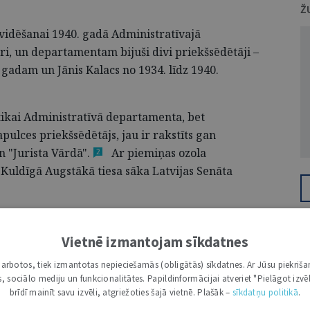
Ž
kvidēšanai 1940. gadā Administratīvajā
i, un departamentam bijuši divi priekšsēdētāji –
. gadam un Jānis Kalacs no 1934. līdz 1940.
 tikai Administratīvā departamenta, bet
pulces priekšsēdētājs, jau ir rakstīts gan
 "Jurista Vārdā"
.
Ar piemiņas ozola
2
 Kuldīgā Augstākā tiesa sāka Latvijas Senāta
iepazīt Administratīvā departamenta otro
artamenta vadītāja amatā bija īsāku laiku – tikai
Vietnē izmantojam sīkdatnes
 19 gadus no 23 Senāta pastāvēšanas gadiem.
i darbotos, tiek izmantotas nepieciešamās (obligātās) sīkdatnes. Ar Jūsu piekriša
istratīvo tiesību prakse pirmajā brīvvalsts laikā
kas, sociālo mediju un funkcionalitātes. Papildinformācijai atveriet "Pielāgot izvēl
dalību.
brīdī mainīt savu izvēli, atgriežoties šajā vietnē. Plašāk –
sīkdatņu politikā
.