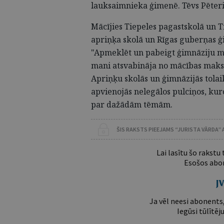
lauksaimnieka ģimenē. Tēvs Pēteris,
Mācījies Tiepeles pagastskolā un 
apriņķa skolā un Rīgas guberņas ģim
"Apmeklēt un pabeigt ģimnāziju ma
mani atsvabināja no mācības maksa
Apriņķu skolās un ģimnāzijās tolaik
apvienojās nelegālos pulciņos, kuro
par dažādām tēmām.
ŠIS RAKSTS PIEEJAMS “JURISTA VĀRDA”
Lai lasītu šo rakstu
Esošos abon
Ja vēl neesi abonents,
Iegūsi tūlītēj