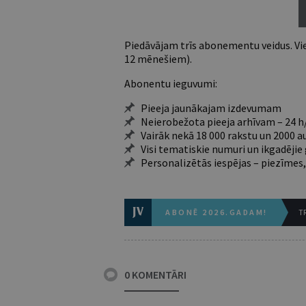
Piedāvājam trīs abonementu veidus. Vie
12 mēnešiem).
Abonentu ieguvumi:
Pieeja jaunākajam izdevumam
Neierobežota pieeja arhīvam – 24 h/
Vairāk nekā 18 000 rakstu un 2000 a
Visi tematiskie numuri un ikgadēji
Personalizētās iespējas – piezīmes,
ABONĒ 2026.GADAM!
TR
0 KOMENTĀRI