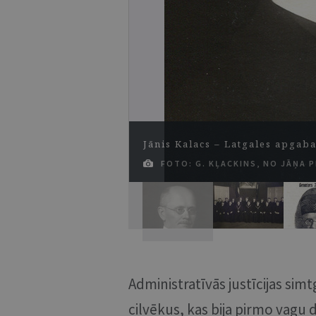
Jānis Kalacs – Latgales apgaba
FOTO: G. KĻACKINS, NO JĀŅA 
Administratīvās justīcijas simt
cilvēkus, kas bija pirmo vagu d