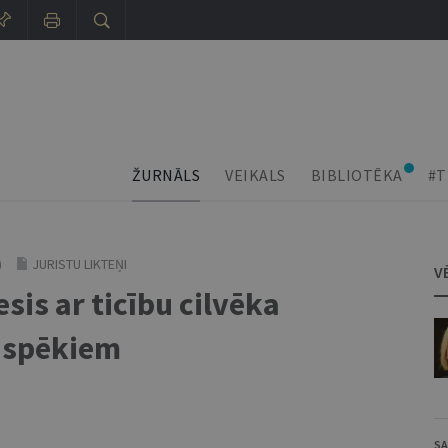
ŽURNĀLS
VEIKALS
BIBLIOTĒKA
#T
)
JURISTU LIKTEŅI
V
esis ar ticību cilvēka
m spēkiem
SA