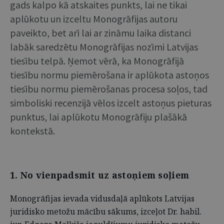
gads kalpo kā atskaites punkts, lai ne tikai
aplūkotu un izceltu Monogrāfijas autoru
paveikto, bet arī lai ar zināmu laika distanci
labāk saredzētu Monogrāfijas nozīmi Latvijas
tiesību telpā. Ņemot vērā, ka Monogrāfijā
tiesību normu piemērošana ir aplūkota astoņos
tiesību normu piemērošanas procesa soļos, tad
simboliski recenzijā vēlos izcelt astoņus pieturas
punktus, lai aplūkotu Monogrāfiju plašākā
kontekstā.
1. No vienpadsmit uz astoņiem soļiem
Monogrāfijas ievada vidusdaļā aplūkots Latvijas
juridisko metožu mācību sākums, izceļot Dr. habil.