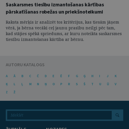
Saskarsmes tiesību izmantošanas kārtības
pārskatīšanas robežas un priekšnoteikumi
Raksta mērķis ir analizēt tos kritērijus, kas tiesām jāņem
vērā, ja bērna vecāki ceļ jaunu prasību neilgi pēc tam,
kad stājies spēkā spriedums, ar kuru noteikta saskarsmes
tiesību izmantošanas kārtība ar bērnu.
AUTORU KATALOGS
A
Ā
B
C
Č
D
E
Ē
F
G
Ģ
H
I
J
K
Ķ
L
Ļ
M
N
Ņ
O
P
R
S
Š
T
U
Ū
V
Z
Ž