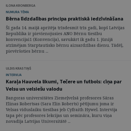
ILONA KRONBERGA
NUMURA TĒMA
Bērna līdzdalības principa praktiskā iedzīvināšana
Šī gada 14. maijā apritēja trīsdesmit trīs gadi, kopš Latvijas
Republika ir pievienojusies ANO Bērnu tiesību
konvencijai1 (Konvencija), savukārt ik gadu 1. jūnijā
atzīmējam Starptautisko bērnu aizsardzības dienu. Tādēļ,
pievēršoties bērnu ...
ULDIS KRASTIŅŠ
INTERVIJA
Karaļa Hauvela likumi, Tečere un futbols: cīņa par
Velsu un velsiešu valodu
Bangoras universitātes Ziemeļvelsā profesores Sāras
Elinas Robertsas (Sara Elin Roberts) pētījumu joma ir
Velsas viduslaiku tiesības jeb Cyfraith Hywel. Intervija
tapa pēc profesores lekcijas un semināra, kuru viņa
novadīja Latvijas Universitātē ...