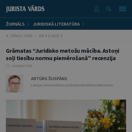
ŽURNĀLS
JURIDISKĀ LITERATŪRA
9. JŪNIJS 2026 • NR.6 (1424)
Grāmatas “Juridisko metožu mācība. Astoņi
soļi tiesību normu piemērošanā” recenzija
1 KOMENTĀRI
ARTŪRS ŠUSPĀNS
Latvijas Universitātes Juridiskās fakultātes doktorants