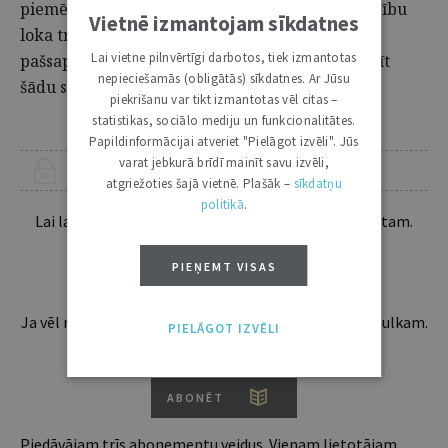
piemērot tiesību normas atbilstoši Rietumu tiesību
Vietnē izmantojam sīkdatnes
loka tradīcijām nu jau ir kļuvusi par
Lai vietne pilnvērtīgi darbotos, tiek izmantotas
pašsaprotamību, kas nepieprasa atsevišķi izdalīt
nepieciešamās (obligātās) sīkdatnes. Ar Jūsu
šādu soli tiesību normu piemērošanas procesā.
piekrišanu var tikt izmantotas vēl citas –
statistikas, sociālo mediju un funkcionalitātes.
Papildinformācijai atveriet "Pielāgot izvēli". Jūs
varat jebkurā brīdī mainīt savu izvēli,
ŠIS RAKSTS PIEEJAMS “JURISTA VĀRDA” ABONENTIEM
atgriežoties šajā vietnē. Plašāk –
sīkdatņu
politikā
.
Lai lasītu šo rakstu tālāk, Tev jābūt žurnāla abonentam.
Esošos abonentus lūdzam autorizēties:
PIEŅEMT VISAS
Ja vēl neesi abonents, aicinām pievienoties lasītāju pulkam.
PIELĀGOT IZVĒLI
Iegūsi tūlītēju piekļuvi digitālajam saturam!
ABONĒT
Piedāvājam trīs abonementu veidus. Vienam lietotājam