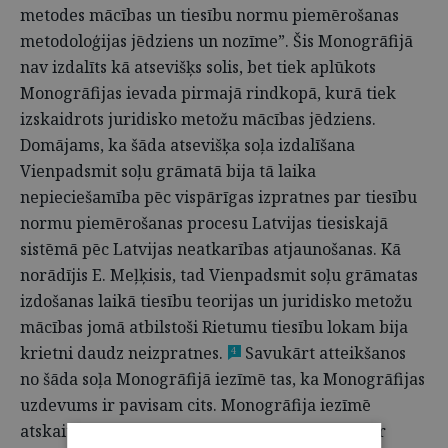
metodes mācības un tiesību normu piemērošanas
metodoloģijas jēdziens un nozīme”. Šis Monogrāfijā
nav izdalīts kā atsevišķs solis, bet tiek aplūkots
Monogrāfijas ievada pirmajā rindkopā, kurā tiek
izskaidrots juridisko metožu mācības jēdziens.
Domājams, ka šāda atsevišķa soļa izdalīšana
Vienpadsmit soļu grāmatā bija tā laika
nepieciešamība pēc vispārīgas izpratnes par tiesību
normu piemērošanas procesu Latvijas tiesiskajā
sistēmā pēc Latvijas neatkarības atjaunošanas. Kā
norādījis E. Meļķisis, tad Vienpadsmit soļu grāmatas
izdošanas laikā tiesību teorijas un juridisko metožu
mācības jomā atbilstoši Rietumu tiesību lokam bija
krietni daudz neizpratnes.
Savukārt atteikšanos
4
no šāda soļa Monogrāfijā iezīmē tas, ka Monogrāfijas
uzdevums ir pavisam cits. Monogrāfija iezīmē
atskaites punktu Latvijas tiesiskajā sistēmā, kur