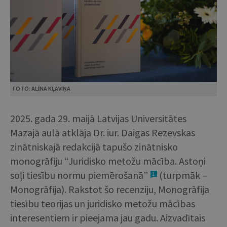
FOTO: ALĪNA KĻAVIŅA
2025. gada 29. maijā Latvijas Universitātes
Mazajā aulā atklāja Dr. iur. Daigas Rezevskas
zinātniskajā redakcijā tapušo zinātnisko
monogrāfiju “Juridisko metožu mācība. Astoņi
soļi tiesību normu piemērošanā”
(turpmāk –
1
Monogrāfija). Rakstot šo recenziju, Monogrāfija
tiesību teorijas un juridisko metožu mācības
interesentiem ir pieejama jau gadu. Aizvadītais