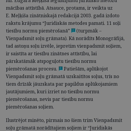
iur. Edgara Meļķiša ieguldījumu juridisko metožu
mācības attīstībā. Atsauce, protams, ir veikta uz
E. Meļķiša zinātniskajā redakcijā 2003. gadā izdoto
rakstu krājumu “Juridiskās metodes pamati. 11 soļi
tiesību normu piemērošanā”
(turpmāk –
2
Vienpadsmit soļu grāmata). Kā norādīts Monogrāfijā,
tad astoņu soļu izvēle, iepretim vienpadsmit soļiem,
ir saistīta ar tiesību zinātnes attīstību, lai
pārskatāmāk atspoguļotu tiesību normu
piemērošanas procesu.
Patiešām, aplūkojot
3
Vienpadsmit soļu grāmatā uzskaitītos soļus, trīs no
tiem drīzāk jāuzskata par papildus aplūkojamiem
jautājumiem, kuri izriet no tiesību normu
piemērošanas, nevis par tiesību normu
piemērošanas soļiem.
Ilustrējot minēto, pirmais no šiem trim Vienpadsmit
soļu grāmatā norādītajiem soļiem ir “Juridiskās