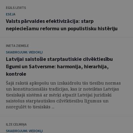
EGILS LEVITS
ESEJA
Valsts pārvaldes efektivizācija: starp
nepieciešamu reformu un populistisku histēriju
INETA ZIEMELE
SKAIDROJUMI. VIEDOKĻI
Latvijai saistošie starptautiskie cilvēktiesību
līgumi un Satversme: harmonija, hierarhija,
kontrole
Šajā rakstā apkopošu un izskaidrošu tās tiesību normas
un konstitucionālās tradīcijas, kas ir noteiktas Latvijas
tiesiskajā sistēmā ar mērķi atpazīt Latvijai juridiski
saistošus starptautiskos cilvēktiesību līgumus un
noregulēt to tiesiskās ...
ILZE CELMIŅA
SKAIDROJUMI. VIEDOKĻI