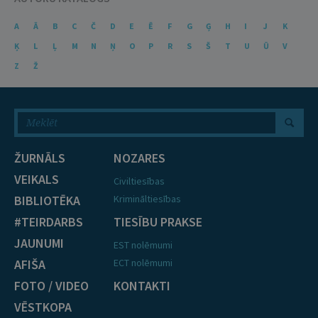
A
Ā
B
C
Č
D
E
Ē
F
G
Ģ
H
I
J
K
Ķ
L
Ļ
M
N
Ņ
O
P
R
S
Š
T
U
Ū
V
Z
Ž
ŽURNĀLS
NOZARES
VEIKALS
Civiltiesības
BIBLIOTĒKA
Krimināltiesības
#TEIRDARBS
TIESĪBU PRAKSE
JAUNUMI
EST nolēmumi
AFIŠA
ECT nolēmumi
FOTO / VIDEO
KONTAKTI
VĒSTKOPA