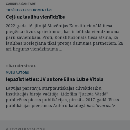
GABRIELA ŠANTARE
TIESĪBU PRAKSES KOMENTĀRI
Ceļš uz laulību vienlīdzību
2022. gada 16. jūnijā Slovēnijas Konstitucionālā tiesa
pieņēma divus spriedumus, kas ir būtiski viendzimuma
pāru savienībām. Proti, Konstitucionālā tiesa atzina, ka
laulības noslēgšana tikai pretēja dzimuma partneriem, kā
arī liegums viendzimuma ...
ELĪNA LUĪZE VĪTOLA
MŪSU AUTORS
Iepazīstieties: JV autore Elīna Luīze Vītola
Latvijas pārstāvja starptautiskajās cilvēktiesību
institūcijās biroja vadītāja. Līdz šim "Jurista Vārdā"
publicētas piecas publikācijas, pirmā – 2017. gadā. Visas
publikācijas pieejamas Autoru katalogā
juristavards.lv
.
AUTORU KATALOGS