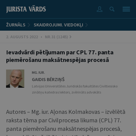
ŽURNĀLS
SKAIDROJUMI. VIEDOKĻI
2. AUGUSTS 2022 • NR.31 (1245)
Ievadvārdi pētījumam par CPL 77. panta
piemērošanu maksātnespējas procesā
MG. IUR.
GAIDIS BĒRZIŅŠ
Latvijas Universitātes Juridiskās fakultātes Civiltiesisko
zinātņu katedras lektors, zvērināts advokāts
Autores – Mg. iur. Aļonas Kolmakovas – izvēlētā
raksta tēma par Civilprocesa likuma (CPL) 77.
panta piemērošanu maksātnespējas procesā,