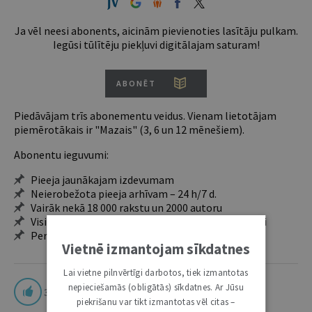
Ja vēl neesi abonents, aicinām pievienoties lasītāju pulkam.
Iegūsi tūlītēju piekļuvi digitālajam saturam!
ABONĒT
Piedāvājam trīs abonementu veidus. Vienam lietotājam
piemērotākais ir "Mazais" (3, 6 un 12 mēnešiem).
Abonentu ieguvumi:
Pieeja jaunākajam izdevumam
Neierobežota pieeja arhīvam – 24 h/7 d.
Vairāk nekā 18 000 rakstu un 2000 autoru
Visi tematiskie numuri un ikgadējie grāmatžurnāli
Personalizētās iespējas – piezīmes, citāti, mapes
Vietnē izmantojam sīkdatnes
Lai vietne pilnvērtīgi darbotos, tiek izmantotas
nepieciešamās (obligātās) sīkdatnes. Ar Jūsu
3
piekrišanu var tikt izmantotas vēl citas –