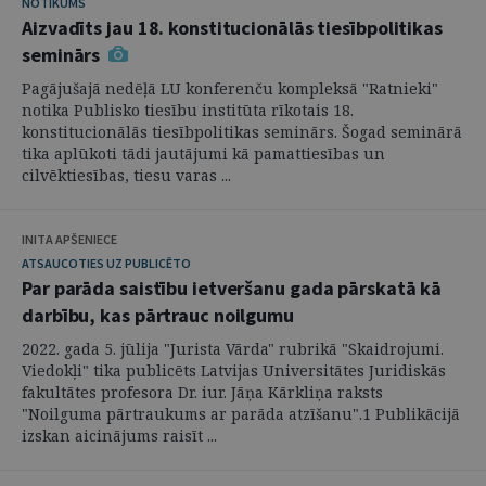
NOTIKUMS
Aizvadīts jau 18. konstitucionālās tiesībpolitikas
seminārs
Pagājušajā nedēļā LU konferenču kompleksā "Ratnieki"
notika Publisko tiesību institūta rīkotais 18.
konstitucionālās tiesībpolitikas seminārs. Šogad seminārā
tika aplūkoti tādi jautājumi kā pamattiesības un
cilvēktiesības, tiesu varas ...
INITA APŠENIECE
ATSAUCOTIES UZ PUBLICĒTO
Par parāda saistību ietveršanu gada pārskatā kā
darbību, kas pārtrauc noilgumu
2022. gada 5. jūlija "Jurista Vārda" rubrikā "Skaidrojumi.
Viedokļi" tika publicēts Latvijas Universitātes Juridiskās
fakultātes profesora Dr. iur. Jāņa Kārkliņa raksts
"Noilguma pārtraukums ar parāda atzīšanu".1 Publikācijā
izskan aicinājums raisīt ...