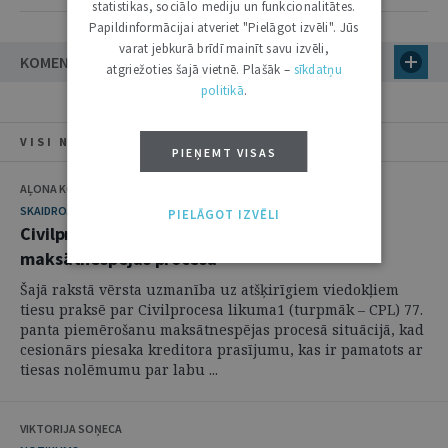
statistikas, sociālo mediju un funkcionalitātes.
Papildinformācijai atveriet "Pielāgot izvēli". Jūs
varat jebkurā brīdī mainīt savu izvēli,
KOMENTĀRI
atgriežoties šajā vietnē. Plašāk –
sīkdatņu
politikā
.
VISI NUMURA RAKSTI
PIEŅEMT VISAS
AĻONA KOLMAKOVA
SKAIDROJUMI. VIEDOKĻI
PIELĀGOT IZVĒLI
Civilprocesa likuma 77. panta piemērošana
maksātnespējas procesā
Šajā rakstā vērsta uzmanība uz atšķirīgiem viedokļiem
tiesu praksē par Civilprocesa likuma1 (turpmāk – CPL) 77.
panta piemērošanu maksātnespējas procesā situācijā, kad
cesionārs piesaka kreditora prasījumu, kas ir pamatots ar
tiesas nolēmumu par labu ...
VIKTORIJA SOŅECA