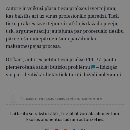
Autore ir veikusi plašu tiesu prakses izvērtējumu,
kas balstīts arī uz viņas profesionālo pieredzi. Tieši
tiesu prakses izvērtējums ir atklājis dažādo pieeju,
t.sk. argumentāciju jautājumā par procesuālo tiesību
pārņemšanu/nepārņemšanu parādnieka
maksātnespējas procesā.
Otrkārt, autores pētītā tiesu prakse CPL 77. panta
piemērošanā atklāj būtisku problēmu
– līdzīgās
1
vai pat identiskās lietās tiek taisīti dažādi nolēmumi.
ŠIS RAKSTS PIEEJAMS “JURISTA VĀRDA” ABONENTIEM
Lai lasītu šo rakstu tālāk, Tev jābūt žurnāla abonentam.
Esošos abonentus lūdzam autorizēties: