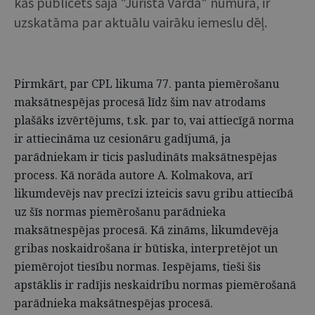
kas publicēts šajā "Jurista Vārda" numurā, ir
uzskatāma par aktuālu vairāku iemeslu dēļ.
Pirmkārt, par CPL likuma 77. panta piemērošanu
maksātnespējas procesā līdz šim nav atrodams
plašāks izvērtējums, t.sk. par to, vai attiecīgā norma
ir attiecināma uz cesionāru gadījumā, ja
parādniekam ir ticis pasludināts maksātnespējas
process. Kā norāda autore A. Kolmakova, arī
likumdevējs nav precīzi izteicis savu gribu attiecībā
uz šīs normas piemērošanu parādnieka
maksātnespējas procesā. Kā zināms, likumdevēja
gribas noskaidrošana ir būtiska, interpretējot un
piemērojot tiesību normas. Iespējams, tieši šis
apstāklis ir radījis neskaidrību normas piemērošanā
parādnieka maksātnespējas procesā.